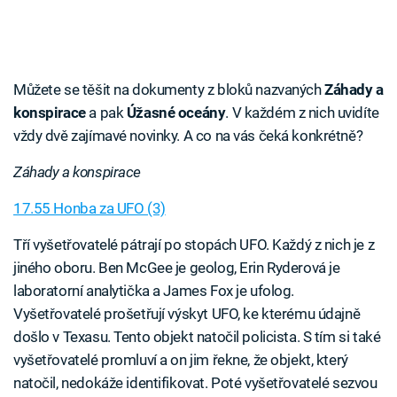
Můžete se těšit na dokumenty z bloků nazvaných
Záhady a
konspirace
a pak
Úžasné oceány
. V každém z nich uvidíte
vždy dvě zajímavé novinky. A co na vás čeká konkrétně?
Záhady a konspirace
17.55 Honba za UFO (3)
Tří vyšetřovatelé pátrají po stopách UFO. Každý z nich je z
jiného oboru. Ben McGee je geolog, Erin Ryderová je
laboratorní analytička a James Fox je ufolog.
Vyšetřovatelé prošetřují výskyt UFO, ke kterému údajně
došlo v Texasu. Tento objekt natočil policista. S tím si také
vyšetřovatelé promluví a on jim řekne, že objekt, který
natočil, nedokáže identifikovat. Poté vyšetřovatelé sezvou