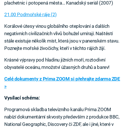
plachetnic i potopená města… Kanadský seriál (2007)
21.00 Podmořské ráje (2)
Korálové útesy vinou globálního oteplování a dalších
negativních civilizačních vlivů bohužel umírají. Naštěstí
stále existuje několik míst, která jsou v panenském stavu.
Poznejte mořské živočichy, kteří v těchto rájích žijí.
Krásné výpravy pod hladinu jižních moří, roztodivní
obyvatelé oceánu, množství úžasných druhů a barev!
Celé dokumenty z Prima ZOOM si přehrajte zdarma ZDE
»
Vysílací schéma:
Programová skladba televizního kanálu Prima ZOOM
nabízí dokumentární skvosty především z produkce BBC,
National Geographic, Discovery či ZDF, ale i jiné, které v