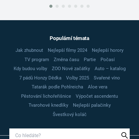
Populární témata
Jak zhubnout
Nejlepší filmy 2024
Nejlepší horory
TV program
Změna času
Partie
Počasí
Kdy budou volby
ZOO Nové začátky
Auto – katalog
7 pádů Honzy Dědka
Volby 2025
Svařené víno
Tatarák podle Pohlreicha
Aloe vera
Pěstování lichořeřišnice
Výpočet ascendentu
Tvarohové knedlíky
Nejlepší palačinky
Švestkový koláč