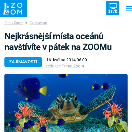
ŽIVĚ
Prima Zoom
■
Zajímavosti
Trendy:
ZRÁDCI
UFO
DRUHÁ SVĚTOVÁ VÁLKA
ZÁHADY
Nejkrásnější místa oceánů
VETŘELCI DÁVNOVĚKU
navštívíte v pátek na ZOOMu
16. května 2014 06:00
ZAJÍMAVOSTI
redakce Prima Zoom
Témata
Témata
Pořady
TV Program