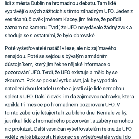
lidi z města Dublin na hromadnou debatu. Tam lidé
vyprávějí o svých zážitcích s tímto záhadným UFO. Jeden z
vesničanů, člověk jménem Kacey, jim řekne, že pořídil
záznam na kameru. Tvrdí, že UFO nevydávalo žádný zvuk a
shoduje se s ostatními, že bylo obrovské.
Poté vyšetřovatelé natáčí v lese, ale nic zajímavého
nenajdou. Poté se sejdou s bývalým armádním
důstojníkem, který jim řekne nějaké informace o
pozorování UFO. Tvrdí, že UFO existuje a mělo by se
zkoumat. Pak se pokusí vyzkoušet, jak by vypadalo
natočení dvou letadel u sebe a jestli si je lidé nemohou
splést s UFO. Další člověk jim dá zajímavou nahrávku, která
vznikla tři měsíce po hromadném pozorování UFO. V
tomto záběru je létající talíř za bílého dne. Není ale velký,
jak říkali lidé z hromadného pozorování, a záběry nemohou
nic prokázat. Další vesničan vyšetřovatelům řekne, že UFO
viděl z velké blízkosti. Nakonec se vyšetřovatelé vydají do