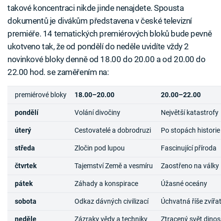
takové koncentraci nikde jinde nenajdete. Spousta
dokumentů je divákům představena v české televizní
premiéře. 14 tematických premiérových bloků bude pevně
ukotveno tak, že od pondělí do neděle uvidíte vždy 2
novinkové bloky denně od 18.00 do 20.00 a od 20.00 do
22.00 hod. se zaměřením na:
premiérové bloky
18.00–20.00
20.00–22.00
pondělí
Volání divočiny
Největší katastrofy
úterý
Cestovatelé a dobrodruzi
Po stopách historie
středa
Zločin pod lupou
Fascinující příroda
čtvrtek
Tajemství Země a vesmíru
Zaostřeno na války
pátek
Záhady a konspirace
Úžasné oceány
sobota
Odkaz dávných civilizací
Úchvatná říše zvířa
neděle
Zázraky vědy a techniky
Ztracený svět dino