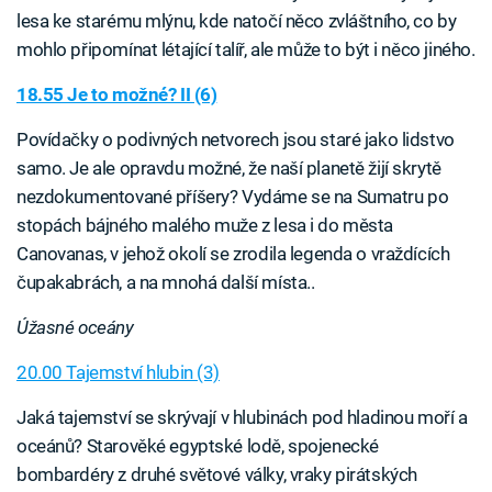
lesa ke starému mlýnu, kde natočí něco zvláštního, co by
mohlo připomínat létající talíř, ale může to být i něco jiného.
18.55 Je to možné? II (6)
Povídačky o podivných netvorech jsou staré jako lidstvo
samo. Je ale opravdu možné, že naší planetě žijí skrytě
nezdokumentované příšery? Vydáme se na Sumatru po
stopách bájného malého muže z lesa i do města
Canovanas, v jehož okolí se zrodila legenda o vraždících
čupakabrách, a na mnohá další místa..
Úžasné oceány
20.00 Tajemství hlubin (3)
Jaká tajemství se skrývají v hlubinách pod hladinou moří a
oceánů? Starověké egyptské lodě, spojenecké
bombardéry z druhé světové války, vraky pirátských