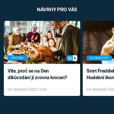
NÁVRHY PRO VÁS
5
HISTORIE
ZAJÍMAVOSTI
Víte, proč se na Den
Smrt Freddie
díkůvzdání jí zrovna krocan?
Hudební ikon
až do konce 
24. listopadu 2022 13:40
24. listopadu 20
léky