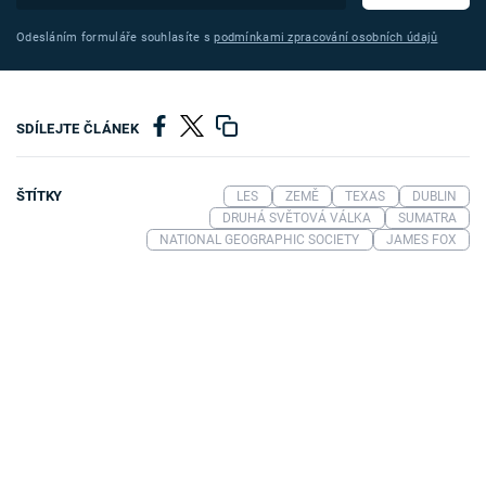
Odesláním formuláře souhlasíte s
podmínkami zpracování osobních údajů
SDÍLEJTE ČLÁNEK
ŠTÍTKY
LES
ZEMĚ
TEXAS
DUBLIN
DRUHÁ SVĚTOVÁ VÁLKA
SUMATRA
NATIONAL GEOGRAPHIC SOCIETY
JAMES FOX