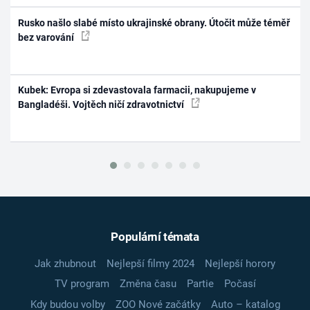
Rusko našlo slabé místo ukrajinské obrany. Útočit může téměř
bez varování
Kubek: Evropa si zdevastovala farmacii, nakupujeme v
Bangladéši. Vojtěch ničí zdravotnictví
Populární témata
Jak zhubnout
Nejlepší filmy 2024
Nejlepší horory
TV program
Změna času
Partie
Počasí
Kdy budou volby
ZOO Nové začátky
Auto – katalog