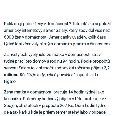
Kolik stojí práce ženy v domácnosti? Tuto otázku si položil
americký internetový server Salary, který zpovídal více než
6000 žen v domácnosti. Američanky uváděly, kolik času
týdně loni věnovaly různým domácím pracím a činnostem.
Z ankety pak vyplynulo, že matka v domácnosti stráví
týdně prací pro domov a rodinu 94 hodin. Podle propočtů
serveru Salary to v přepočtu odpovídá ročnímu příjmu
2,2
milionu Kč
.
"To je tedy pěkné povolání!"
napsal list Le
Figaro.
Žena-matka v domácnosti pracuje 14 hodin týdně jako
kuchařka. Průměrný hodinový příjem v této profesi je ve
Spojených státech v přepočtu 267 Kč. Osm hodin týdně
dělá taxikářku, kde je příjem téměř stejný jako v případě