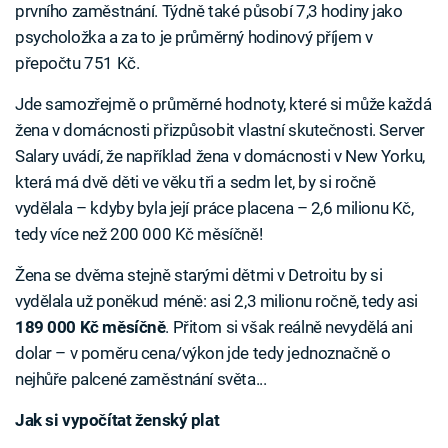
prvního zaměstnání. Týdně také působí 7,3 hodiny jako
psycholožka a za to je průměrný hodinový příjem v
přepočtu 751 Kč.
Jde samozřejmě o průměrné hodnoty, které si může každá
žena v domácnosti přizpůsobit vlastní skutečnosti. Server
Salary uvádí, že například žena v domácnosti v New Yorku,
která má dvě děti ve věku tři a sedm let, by si ročně
vydělala – kdyby byla její práce placena – 2,6 milionu Kč,
tedy více než 200 000 Kč měsíčně!
Žena se dvěma stejně starými dětmi v Detroitu by si
vydělala už poněkud méně: asi 2,3 milionu ročně, tedy asi
189 000 Kč měsíčně
. Přitom si však reálně nevydělá ani
dolar – v poměru cena/výkon jde tedy jednoznačně o
nejhůře palcené zaměstnání světa...
Jak si vypočítat ženský plat