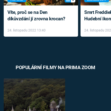
Víte, proč se na Den
Smrt Freddie
díkůvzdání jí zrovna krocan?
Hudební ikon
až do konce 
24. listopadu 2022 13:40
24. listopadu 20
léky
POPULÁRNÍ FILMY NA PRIMA ZOOM