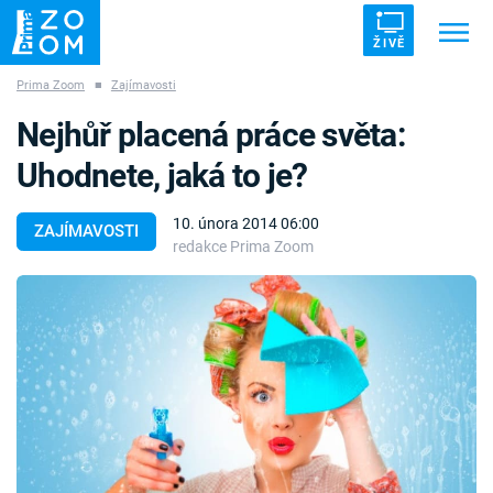
ŽIVĚ
Prima Zoom
■
Zajímavosti
Trendy:
ZRÁDCI
UFO
DRUHÁ SVĚTOVÁ VÁLKA
Nejhůř placená práce světa:
ZÁHADY
VETŘELCI DÁVNOVĚKU
Uhodnete, jaká to je?
10. února 2014 06:00
ZAJÍMAVOSTI
redakce Prima Zoom
Témata
Témata
Pořady
TV Program