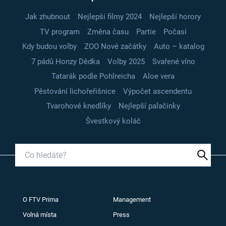
Jak zhubnout
Nejlepší filmy 2024
Nejlepší horory
TV program
Změna času
Partie
Počasí
Kdy budou volby
ZOO Nové začátky
Auto – katalog
7 pádů Honzy Dědka
Volby 2025
Svařené víno
Tatarák podle Pohlreicha
Aloe vera
Pěstování lichořeřišnice
Výpočet ascendentu
Tvarohové knedlíky
Nejlepší palačinky
Švestkový koláč
O FTV Prima
Management
Volná místa
Press