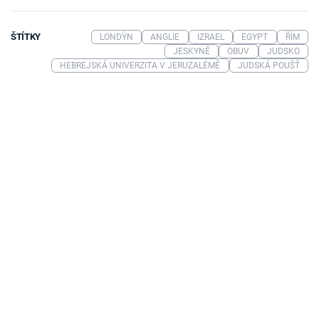
ŠTÍTKY
LONDÝN
ANGLIE
IZRAEL
EGYPT
ŘÍM
JESKYNĚ
OBUV
JUDSKO
HEBREJSKÁ UNIVERZITA V JERUZALÉMĚ
JUDSKÁ POUŠŤ