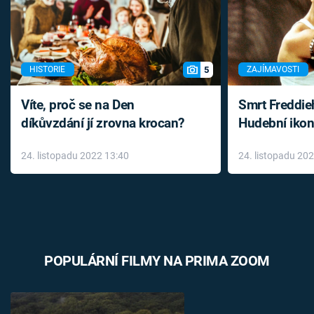
5
HISTORIE
ZAJÍMAVOSTI
Víte, proč se na Den
Smrt Freddie
díkůvzdání jí zrovna krocan?
Hudební ikon
až do konce 
24. listopadu 2022 13:40
24. listopadu 20
léky
POPULÁRNÍ FILMY NA PRIMA ZOOM