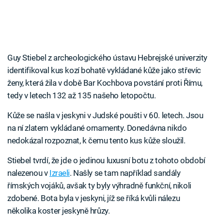
Guy Stiebel z archeologického ústavu Hebrejské univerzity
identifikoval kus kozí bohatě vykládané kůže jako střevíc
ženy, která žila v době Bar Kochbova povstání proti Římu,
tedy v letech 132 až 135 našeho letopočtu.
Kůže se našla v jeskyni v Judské poušti v 60. letech. Jsou
na ní zlatem vykládané ornamenty. Donedávna nikdo
nedokázal rozpoznat, k čemu tento kus kůže sloužil.
Stiebel tvrdí, že jde o jedinou luxusní botu z tohoto období
nalezenou v
Izraeli
. Našly se tam například sandály
římských vojáků, avšak ty byly výhradně funkční, nikoli
zdobené. Bota byla v jeskyni, jíž se říká kvůli nálezu
několika koster jeskyně hrůzy.