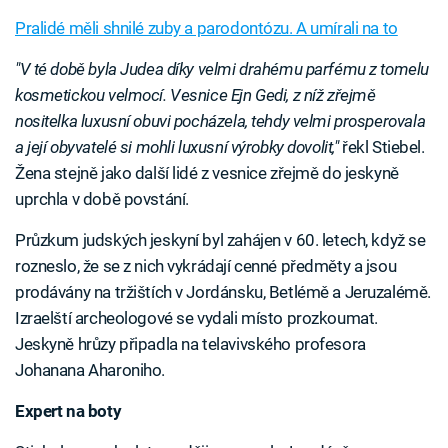
Pralidé měli shnilé zuby a parodontózu. A umírali na to
"V té době byla Judea díky velmi drahému parfému z tomelu
kosmetickou velmocí. Vesnice Ejn Gedi, z níž zřejmě
nositelka luxusní obuvi pocházela, tehdy velmi prosperovala
a její obyvatelé si mohli luxusní výrobky dovolit,"
řekl Stiebel.
Žena stejně jako další lidé z vesnice zřejmě do jeskyně
uprchla v době povstání.
Průzkum judských jeskyní byl zahájen v 60. letech, když se
rozneslo, že se z nich vykrádají cenné předměty a jsou
prodávány na tržištích v Jordánsku, Betlémě a Jeruzalémě.
Izraelští archeologové se vydali místo prozkoumat.
Jeskyně hrůzy připadla na telavivského profesora
Johanana Aharoniho.
Expert na boty