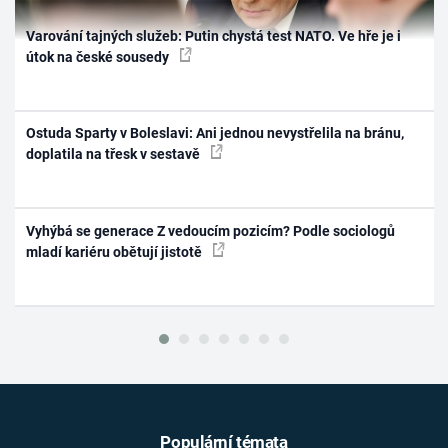
Varování tajných služeb: Putin chystá test NATO. Ve hře je i
útok na české sousedy
Ostuda Sparty v Boleslavi: Ani jednou nevystřelila na bránu,
doplatila na třesk v sestavě
Vyhýbá se generace Z vedoucím pozicím? Podle sociologů
mladí kariéru obětují jistotě
Populární témata