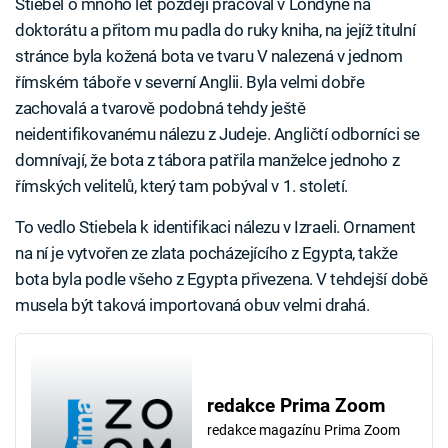
Stiebel o mnoho let později pracoval v Londýně na
doktorátu a přitom mu padla do ruky kniha, na jejíž titulní
stránce byla kožená bota ve tvaru V nalezená v jednom
římském táboře v severní Anglii. Byla velmi dobře
zachovalá a tvarově podobná tehdy ještě
neidentifikovanému nálezu z Judeje. Angličtí odborníci se
domnívají, že bota z tábora patřila manželce jednoho z
římských velitelů, který tam pobýval v 1. století.
To vedlo Stiebela k identifikaci nálezu v Izraeli. Ornament
na ní je vytvořen ze zlata pocházejícího z Egypta, takže
bota byla podle všeho z Egypta přivezena. V tehdejší době
musela být taková importovaná obuv velmi drahá.
redakce Prima Zoom
redakce magazínu Prima Zoom