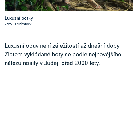
Časopis
Luxusní botky
Sledujte prima+
Zdroj: Thinkstock
Přihlášení
Luxusní obuv není záležitostí až dnešní doby.
Zlatem vykládané boty se podle nejnovějšího
nálezu nosily v Judeji před 2000 lety.
Sledujte nás