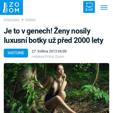
ŽIVĚ
Prima Zoom
■
Historie
Trendy:
ZRÁDCI
UFO
DRUHÁ SVĚTOVÁ VÁLKA
Je to v genech! Ženy nosily
ZÁHADY
VETŘELCI DÁVNOVĚKU
luxusní botky už před 2000 lety
27. května 2013 06:00
HISTORIE
redakce Prima Zoom
Témata
Témata
Pořady
TV Program