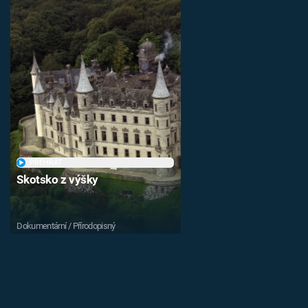
PŘEHRÁT
Skotsko z výšky
Dokumentární / Přírodopisný