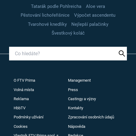
Tatarák podle Pohlreicha
Aloe vera
Pěstování lichořeřišnice
Výpočet ascendentu
Tvarohové knedlíky
Nejlepší palačinky
Švestkový koláč
O FTV Prima
Management
Volná místa
Press
Reklama
Castingy a výzvy
HbbTV
Kontakty
Podmínky užívání
Zpracování osobních údajů
Cookies
Nápověda
Vlastník FTV Prima spol. s
Redakce