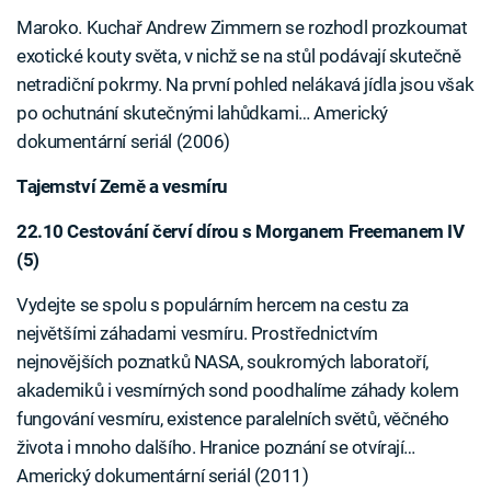
Maroko. Kuchař Andrew Zimmern se rozhodl prozkoumat
exotické kouty světa, v nichž se na stůl podávají skutečně
netradiční pokrmy. Na první pohled nelákavá jídla jsou však
po ochutnání skutečnými lahůdkami… Americký
dokumentární seriál (2006)
Tajemství Země a vesmíru
22.10 Cestování červí dírou s Morganem Freemanem IV
(5)
Vydejte se spolu s populárním hercem na cestu za
největšími záhadami vesmíru. Prostřednictvím
nejnovějších poznatků NASA, soukromých laboratoří,
akademiků i vesmírných sond poodhalíme záhady kolem
fungování vesmíru, existence paralelních světů, věčného
života i mnoho dalšího. Hranice poznání se otvírají…
Americký dokumentární seriál (2011)