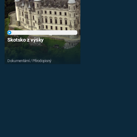
PŘEHRÁT
Skotsko z výšky
Dokumentární / Přírodopisný