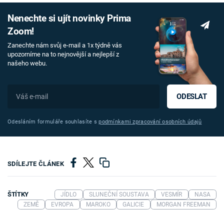
Nenechte si ujít novinky Prima
Zoom!
Zanechte nám svůj e-mail a 1x týdně vás
upozorníme na to nejnovější a nejlepší z
našeho webu.
ODESLAT
Odesláním formuláře souhlasíte s
podmínkami zpracování osobních údajů
SDÍLEJTE ČLÁNEK
ŠTÍTKY
JÍDLO
SLUNEČNÍ SOUSTAVA
VESMÍR
NASA
ZEMĚ
EVROPA
MAROKO
GALICIE
MORGAN FREEMAN