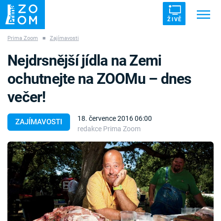
ŽIVĚ
Prima Zoom
■
Zajímavosti
Trendy:
ZRÁDCI
UFO
DRUHÁ SVĚTOVÁ VÁLKA
Nejdrsnější jídla na Zemi
ZÁHADY
VETŘELCI DÁVNOVĚKU
ochutnejte na ZOOMu – dnes
večer!
18. července 2016 06:00
ZAJÍMAVOSTI
redakce Prima Zoom
Témata
Témata
Pořady
TV Program