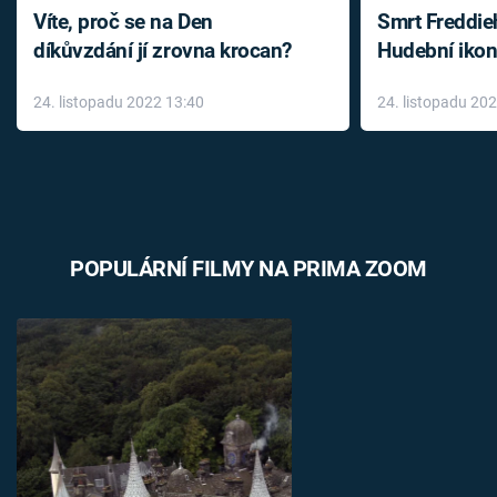
Víte, proč se na Den
Smrt Freddie
díkůvzdání jí zrovna krocan?
Hudební ikon
až do konce 
24. listopadu 2022 13:40
24. listopadu 20
léky
POPULÁRNÍ FILMY NA PRIMA ZOOM