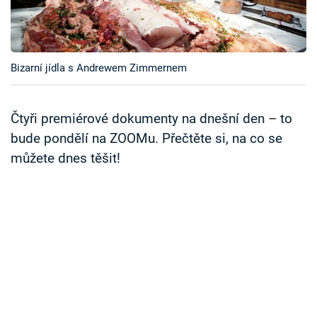
Časopis
Sledujte prima+
Bizarní jídla s Andrewem Zimmernem
Přihlášení
Čtyři premiérové dokumenty na dnešní den – to
bude pondělí na ZOOMu. Přečtěte si, na co se
Sledujte nás
můžete dnes těšit!