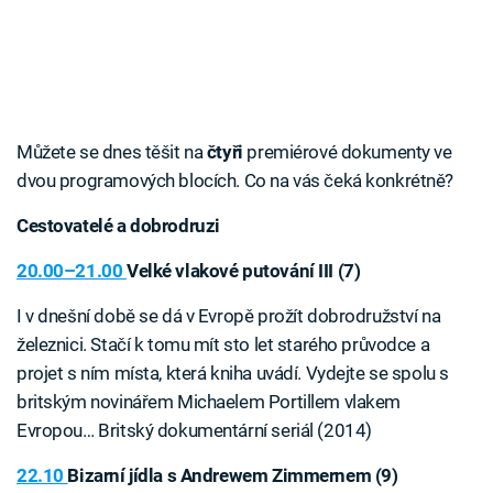
Můžete se dnes těšit na
čtyři
premiérové dokumenty ve
dvou programových blocích. Co na vás čeká konkrétně?
Cestovatelé a dobrodruzi
20.00–21.00
Velké vlakové putování III (7)
I v dnešní době se dá v Evropě prožít dobrodružství na
železnici. Stačí k tomu mít sto let starého průvodce a
projet s ním místa, která kniha uvádí. Vydejte se spolu s
britským novinářem Michaelem Portillem vlakem
Evropou… Britský dokumentární seriál (2014)
22.10
Bizarní jídla s Andrewem Zimmernem (9)