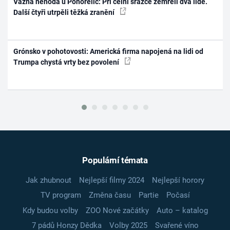
Vážná nehoda u Pohořelic: Při čelní srážce zemřeli dva lidé.
Další čtyři utrpěli těžká zranění
Grónsko v pohotovosti: Americká firma napojená na lidi od
Trumpa chystá vrty bez povolení
Populární témata
Jak zhubnout
Nejlepší filmy 2024
Nejlepší horory
TV program
Změna času
Partie
Počasí
Kdy budou volby
ZOO Nové začátky
Auto – katalog
7 pádů Honzy Dědka
Volby 2025
Svařené víno