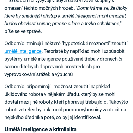
Tito odborníci vyzývají vlády a další vlivové skupiny k
omezení těchto možných hrozeb. "
Domníváme se, že útoky,
které by snadnější přístup k umělé inteligenci mohl umožnit,
budou obzvlášť účinné, přesně cílené a těžko odhalitelné,
"
píše se ve zprávě.
Odborníci zmiňují i některé "hypotetické možnosti" zneužití
umělé inteligence
. Teroristé by například mohli uzpůsobit
systémy umělé inteligence používané třeba v dronech či
samořiditelných dopravních prostředcích pro
vyprovokování srážek a výbuchů.
Odborníci připomínají i možnost zneužití například
úklidového robota v nějakém úřadu, který by se mohl
dostal mezi jiné roboty, kteří připravují třeba jídlo. Takovýto
robotí vetřelec by pak mohl pomocí výbušniny zaútočit na
nějakého úředníka poté, co by jej identifikoval.
Umělá inteligence a krimilalita