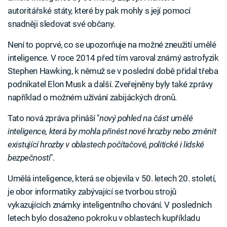
autoritářské státy, které by pak mohly s její pomocí
snadněji sledovat své občany.
Není to poprvé, co se upozorňuje na možné zneužití umělé
inteligence. V roce 2014 před tím varoval známý astrofyzik
Stephen Hawking, k němuž se v poslední době přidal třeba
podnikatel Elon Musk a další. Zveřejněny byly také zprávy
například o možném užívání zabijáckých dronů.
Tato nová zpráva přináší "
nový pohled na část umělé
inteligence, která by mohla přinést nové hrozby nebo změnit
existující hrozby v oblastech počítačové, politické i lidské
bezpečnosti
".
Umělá inteligence, která se objevila v 50. letech 20. století,
je obor informatiky zabývající se tvorbou strojů
vykazujících známky inteligentního chování. V posledních
letech bylo dosaženo pokroku v oblastech kupříkladu