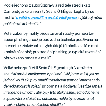
Podle jednoho z autorů zprávy a ředitele střediska z
Cambridgeské univerzity Seána Ó hÉigeartaigha by se
mohla "
s větším zneužitím umělé inteligence
zvýšit zejména
počítačová kriminalita
".
Větší záběr by mohly představovat i útoky pomocí tzv.
spear phishingu, což je podvodná technika používaná na
internetu k získávání citlivých údajů (útočník zasílá e-mail
konkrétní osobě; pro tradiční phishing je typické rozeslání
obrovského množství mailů).
Velké nebezpečí vidí Seán Ó hÉigeartaigh "
v možném
zneužití umělé inteligence v politice
". "
Již jsme zažili, jak se
jednotlivci či skupiny snažili zasahovat pomocí internetu do
demokratických voleb,
" připomíná a dodává: "
Jestliže umělá
inteligence umožní, aby byly tyto útoky silné, jednoduché na
zopakování a složité na odhalení, mohlo by to znamenat
velký problém pro politickou stabilitu.
"