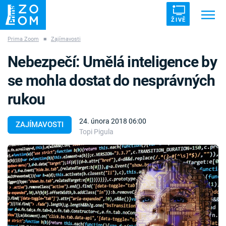
ŽIVĚ
Prima Zoom
■
Zajímavosti
Trendy:
ZRÁDCI
UFO
DRUHÁ SVĚTOVÁ VÁLKA
Nebezpečí: Umělá inteligence by
ZÁHADY
VETŘELCI DÁVNOVĚKU
se mohla dostat do nesprávných
rukou
24. února 2018 06:00
ZAJÍMAVOSTI
Topi Pigula
Témata
Témata
Pořady
TV Program