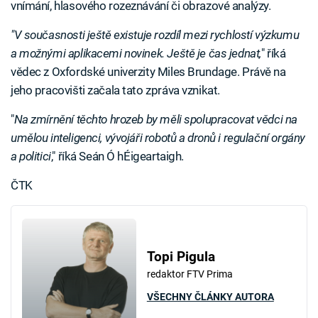
vnímání, hlasového rozeznávání či obrazové analýzy.
"V současnosti ještě existuje rozdíl mezi rychlostí výzkumu
a možnými aplikacemi novinek. Ještě je čas jednat,
" říká
vědec z Oxfordské univerzity Miles Brundage. Právě na
jeho pracovišti začala tato zpráva vznikat.
"
Na zmírnění těchto hrozeb by měli spolupracovat vědci na
umělou inteligenci, vývojáři robotů a dronů i regulační orgány
a politici
," říká Seán Ó hÉigeartaigh.
ČTK
Topi Pigula
redaktor FTV Prima
VŠECHNY ČLÁNKY AUTORA