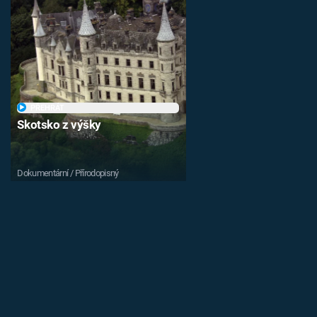
PŘEHRÁT
Skotsko z výšky
Dokumentární / Přírodopisný