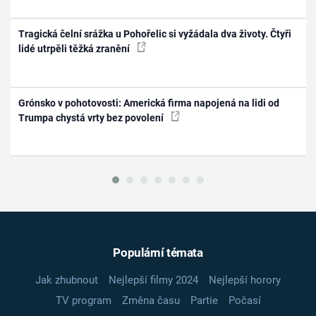
Tragická čelní srážka u Pohořelic si vyžádala dva životy. Čtyři
lidé utrpěli těžká zranění
Grónsko v pohotovosti: Americká firma napojená na lidi od
Trumpa chystá vrty bez povolení
Populární témata
Jak zhubnout
Nejlepší filmy 2024
Nejlepší horory
TV program
Změna času
Partie
Počasí