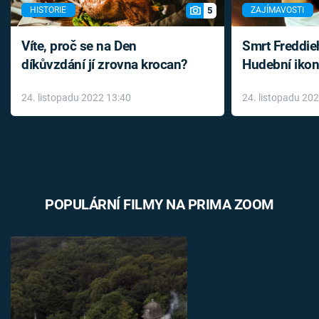
5
HISTORIE
ZAJÍMAVOSTI
Víte, proč se na Den
Smrt Freddie
díkůvzdání jí zrovna krocan?
Hudební ikon
až do konce 
24. listopadu 2022 13:40
24. listopadu 20
léky
POPULÁRNÍ FILMY NA PRIMA ZOOM