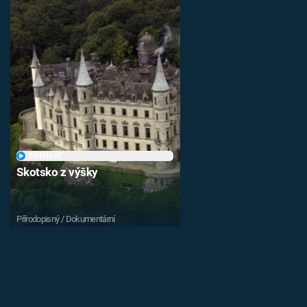
PŘEHRÁT
Skotsko z výšky
Přírodopisný / Dokumentární