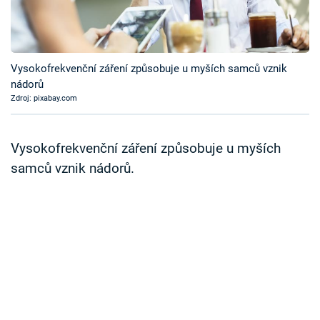
Časopis
Sledujte prima+
Vysokofrekvenční záření způsobuje u myších samců vznik
nádorů
Přihlášení
Zdroj: pixabay.com
Sledujte nás
Vysokofrekvenční záření způsobuje u myších
samců vznik nádorů.