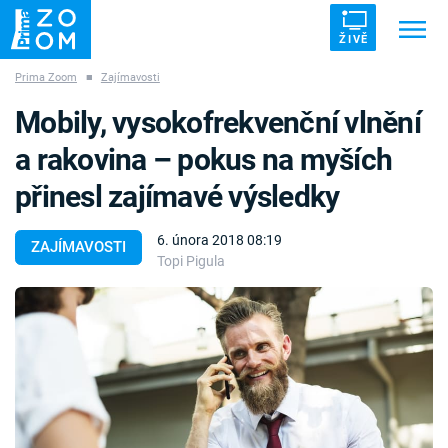
ŽIVĚ
Prima Zoom
■
Zajímavosti
Trendy:
ZRÁDCI
UFO
DRUHÁ SVĚTOVÁ VÁLKA
Mobily, vysokofrekvenční vlnění
ZÁHADY
VETŘELCI DÁVNOVĚKU
a rakovina – pokus na myších
přinesl zajímavé výsledky
6. února 2018 08:19
ZAJÍMAVOSTI
Topi Pigula
Témata
Témata
Pořady
TV Program