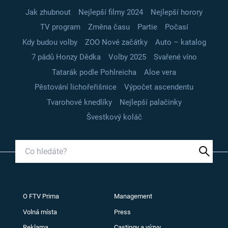
Jak zhubnout
Nejlepší filmy 2024
Nejlepší horory
TV program
Změna času
Partie
Počasí
Kdy budou volby
ZOO Nové začátky
Auto – katalog
7 pádů Honzy Dědka
Volby 2025
Svařené víno
Tatarák podle Pohlreicha
Aloe vera
Pěstování lichořeřišnice
Výpočet ascendentu
Tvarohové knedlíky
Nejlepší palačinky
Švestkový koláč
O FTV Prima
Management
Volná místa
Press
Reklama
Castingy a výzvy