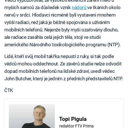
myších samců za důsledek vznik
nádorů
ve tkáních okolo
nervů v srdci. Hlodavci nicméně byli vystaveni mnohem
vyšší radiaci, než jaká je běžně spojována s užíváním
mobilních telefonů. Nejenže byly myši ozařovány dlouho,
ale radiace zasáhla celá jejich těla, stojí ve studii
amerického Národního toxikologického programu (NTP).
Lidé, kteří svůj mobil takřka nepustí z ruky, si tak podle
vědců mohou oddechnout. Ze závěrů studie nelze odvodit
dopad mobilních telefonů na lidské zdraví, uvedl vědec
John Butcher, který je jedním z předních představitelů NTP.
ČTK
Topi Pigula
redaktor FTV Prima