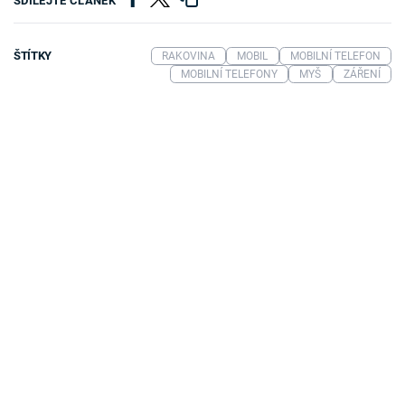
SDÍLEJTE ČLÁNEK
ŠTÍTKY
RAKOVINA
MOBIL
MOBILNÍ TELEFON
MOBILNÍ TELEFONY
MYŠ
ZÁŘENÍ