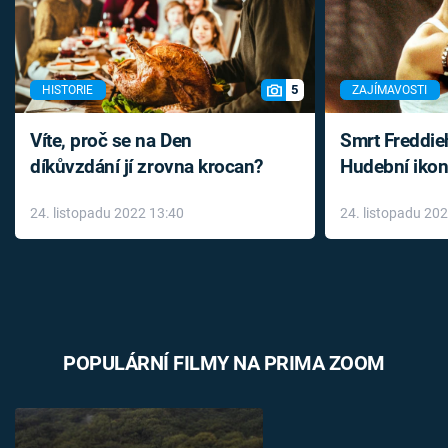
5
HISTORIE
ZAJÍMAVOSTI
Víte, proč se na Den
Smrt Freddie
díkůvzdání jí zrovna krocan?
Hudební ikon
až do konce 
24. listopadu 2022 13:40
24. listopadu 20
léky
POPULÁRNÍ FILMY NA PRIMA ZOOM