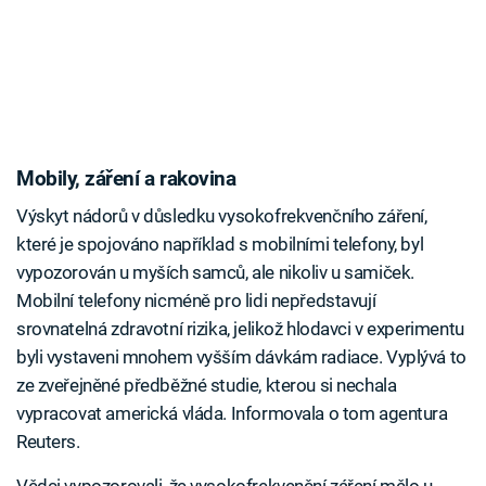
Mobily, záření a rakovina
Výskyt nádorů v důsledku vysokofrekvenčního záření,
které je spojováno například s mobilními telefony, byl
vypozorován u myších samců, ale nikoliv u samiček.
Mobilní telefony nicméně pro lidi nepředstavují
srovnatelná zdravotní rizika, jelikož hlodavci v experimentu
byli vystaveni mnohem vyšším dávkám radiace. Vyplývá to
ze zveřejněné předběžné studie, kterou si nechala
vypracovat americká vláda. Informovala o tom agentura
Reuters.
Vědci vypozorovali, že vysokofrekvenční záření mělo u