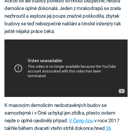
Ačkoli se ale stavby povedlo strhnout bezpečně, nebyla
demolice úplně dokonalá. Jeden z mrakodrapů se zcela
nezhroutil a exploze jej pouze značně poškodila; zbytek
budovy se teď nebezpečně naklání a čínské inženýry tak
ještě nějaká práce čeká.
K masovým demolicím nedostavěných budov se
samozřejmě i v Číně uchylují jen zřídka, přesto ovšem
nejde o úplně ojedinělý případ.
V Čeng-čou
v roce 2017
takhle během dvaceti vteřin strhli dokonce
hned
36