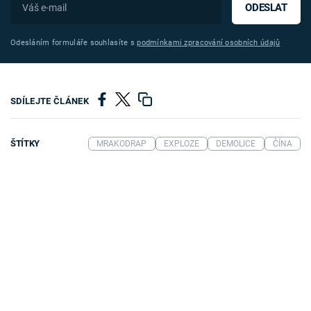
ODESLAT
Odesláním formuláře souhlasíte s
podmínkami zpracování osobních údajů
SDÍLEJTE ČLÁNEK
ŠTÍTKY
MRAKODRAP
EXPLOZE
DEMOLICE
ČÍNA