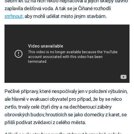
Sedm let už na nich nikdo nepracoval a jejich sklepy dávno
zaplavila dešťová voda. A tak se je Číňané rozhodli
strhnout,
aby mohli udělat místo jiným stavbám.
Pečlivé přípravy, které nespočívaly jen v položení výbušnin,
ale hlavně v evakuaci obyvatel pro případ, že by se něco
zvrtlo, trvaly celé čtyři dny a na dechberoucí záběry
obrovských budov, hroutících se jako domečky z karet, se
přišli podívat zvědavci z celého města.