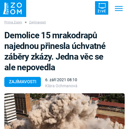
ŽIVĚ
Prima Zoom
■
Zajímavosti
Trendy:
ZRÁDCI
UFO
DRUHÁ SVĚTOVÁ VÁLKA
Demolice 15 mrakodrapů
ZÁHADY
VETŘELCI DÁVNOVĚKU
najednou přinesla úchvatné
záběry zkázy. Jedna věc se
ale nepovedla
Témata
6. září 2021 08:10
ZAJÍMAVOSTI
Klára Ochmanová
Témata
Pořady
TV Program