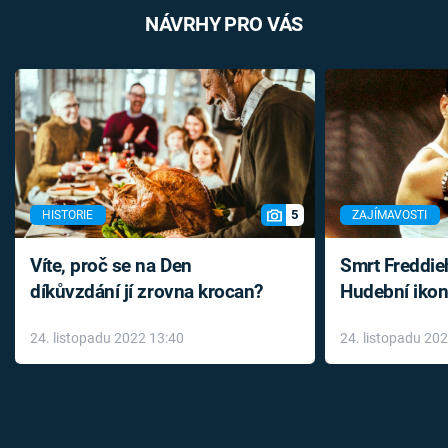
NÁVRHY PRO VÁS
5
HISTORIE
ZAJÍMAVOSTI
Víte, proč se na Den
Smrt Freddie
díkůvzdání jí zrovna krocan?
Hudební ikon
až do konce 
24. listopadu 2022 13:40
24. listopadu 20
léky