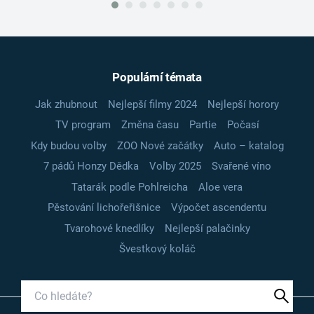
Populární témata
Jak zhubnout
Nejlepší filmy 2024
Nejlepší horory
TV program
Změna času
Partie
Počasí
Kdy budou volby
ZOO Nové začátky
Auto – katalog
7 pádů Honzy Dědka
Volby 2025
Svařené víno
Tatarák podle Pohlreicha
Aloe vera
Pěstování lichořeřišnice
Výpočet ascendentu
Tvarohové knedlíky
Nejlepší palačinky
Švestkový koláč