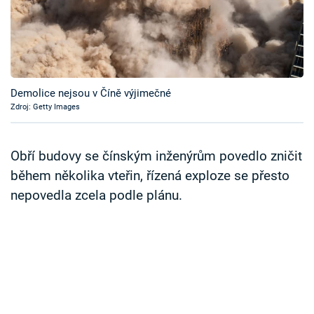
Časopis
Sledujte prima+
Přihlášení
Demolice nejsou v Číně výjimečné
Zdroj: Getty Images
Sledujte nás
Obří budovy se čínským inženýrům povedlo zničit
během několika vteřin, řízená exploze se přesto
nepovedla zcela podle plánu.