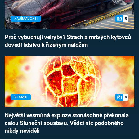
5
ZAJÍMAVOSTI
Proč vybuchují velryby? Strach z mrtvých kytovců
dovedl lidstvo k řízeným náložím
6
VESMÍR
Největší vesmírná exploze stonásobně překonala
celou Sluneční soustavu. Vědci nic podobného
nikdy neviděli