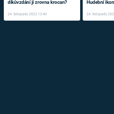
díkůvzdání jí zrovna krocan?
Hudební ikon
až do konce 
24. listopadu 2022 13:40
24. listopadu 20
léky