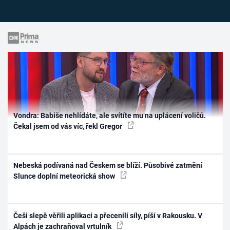
Vondra: Babiše nehlídáte, ale svítíte mu na uplácení voličů.
Čekal jsem od vás víc, řekl Gregor
Nebeská podívaná nad Českem se blíží. Působivé zatmění
Slunce doplní meteorická show
Češi slepě věřili aplikaci a přecenili síly, píší v Rakousku. V
Alpách je zachraňoval vrtulník