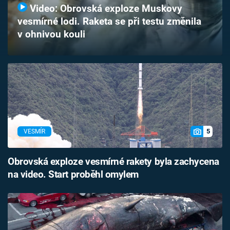
Video: Obrovská exploze Muskovy
Časopis
vesmírné lodi. Raketa se při testu změnila
v ohnivou kouli
Sledujte prima+
Přihlášení
Sledujte nás
5
VESMÍR
Obrovská exploze vesmírné rakety byla zachycena
na video. Start proběhl omylem