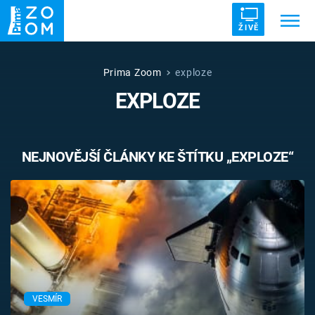
ŽIVĚ
Trendy:
ZRÁDCI
UFO
DRUHÁ SVĚTOVÁ VÁLKA
Prima Zoom
exploze
EXPLOZE
ZÁHADY
VETŘELCI DÁVNOVĚKU
NEJNOVĚJŠÍ ČLÁNKY KE ŠTÍTKU „EXPLOZE“
Témata
Témata
Pořady
TV Program
VESMÍR