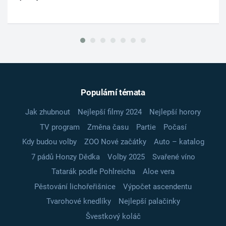
Populární témata
Jak zhubnout
Nejlepší filmy 2024
Nejlepší horory
TV program
Změna času
Partie
Počasí
Kdy budou volby
ZOO Nové začátky
Auto – katalog
7 pádů Honzy Dědka
Volby 2025
Svařené víno
Tatarák podle Pohlreicha
Aloe vera
Pěstování lichořeřišnice
Výpočet ascendentu
Tvarohové knedlíky
Nejlepší palačinky
Švestkový koláč