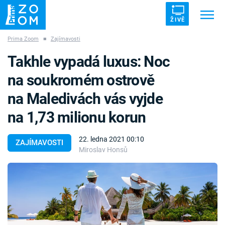
ŽIVĚ
Prima Zoom
■
Zajímavosti
Trendy:
ZRÁDCI
UFO
DRUHÁ SVĚTOVÁ VÁLKA
Takhle vypadá luxus: Noc
ZÁHADY
VETŘELCI DÁVNOVĚKU
na soukromém ostrově
na Maledivách vás vyjde
na 1,73 milionu korun
Témata
22. ledna 2021 00:10
ZAJÍMAVOSTI
Miroslav Honsů
Témata
Pořady
TV Program