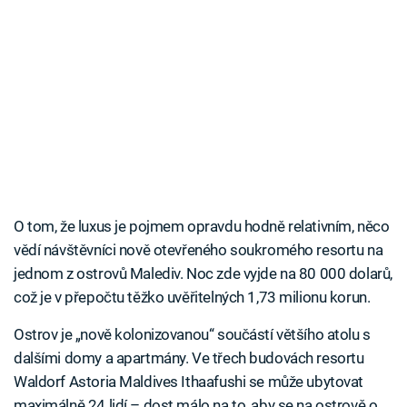
O tom, že luxus je pojmem opravdu hodně relativním, něco
vědí návštěvníci nově otevřeného soukromého resortu na
jednom z ostrovů Malediv. Noc zde vyjde na 80 000 dolarů,
což je v přepočtu těžko uvěřitelných 1,73 milionu korun.
Ostrov je „nově kolonizovanou“ součástí většího atolu s
dalšími domy a apartmány. Ve třech budovách resortu
Waldorf Astoria Maldives Ithaafushi se může ubytovat
maximálně 24 lidí – dost málo na to, aby se na ostrově o