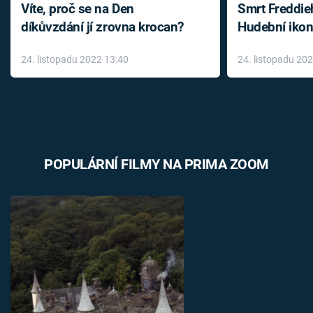
Víte, proč se na Den
Smrt Freddie
díkůvzdání jí zrovna krocan?
Hudební ikon
až do konce 
24. listopadu 2022 13:40
24. listopadu 20
léky
POPULÁRNÍ FILMY NA PRIMA ZOOM