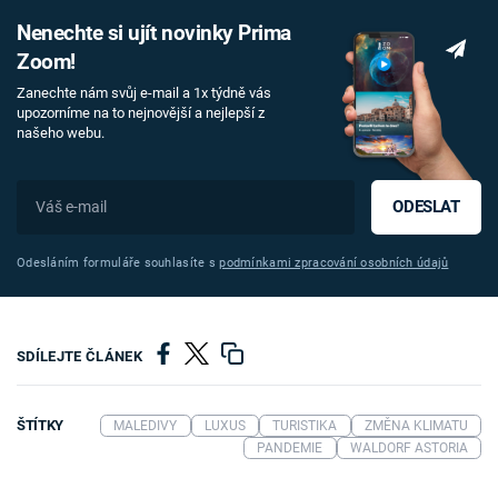
Nenechte si ujít novinky Prima
Zoom!
Zanechte nám svůj e-mail a 1x týdně vás
upozorníme na to nejnovější a nejlepší z
našeho webu.
ODESLAT
Odesláním formuláře souhlasíte s
podmínkami zpracování osobních údajů
SDÍLEJTE ČLÁNEK
ŠTÍTKY
MALEDIVY
LUXUS
TURISTIKA
ZMĚNA KLIMATU
PANDEMIE
WALDORF ASTORIA