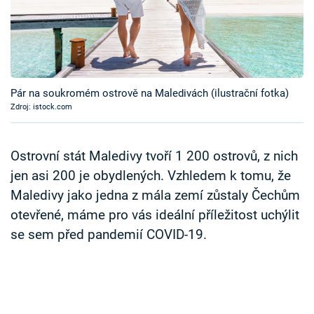
Časopis
Sledujte prima+
Přihlášení
Pár na soukromém ostrově na Maledivách (ilustrační fotka)
Zdroj: istock.com
Sledujte nás
Ostrovní stát Maledivy tvoří 1 200 ostrovů, z nich
jen asi 200 je obydlených. Vzhledem k tomu, že
Maledivy jako jedna z mála zemí zůstaly Čechům
otevřené, máme pro vás ideální příležitost uchýlit
se sem před pandemií COVID-19.