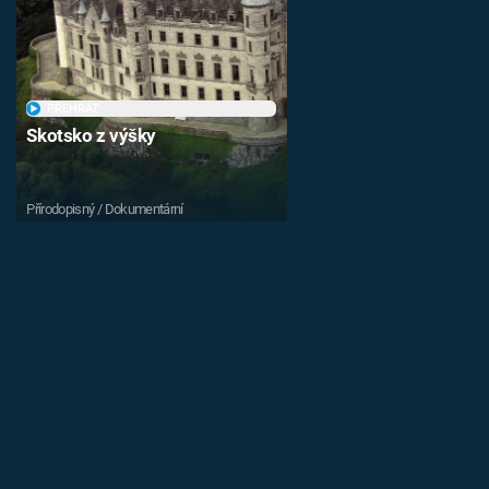
PŘEHRÁT
Skotsko z výšky
Přírodopisný / Dokumentární