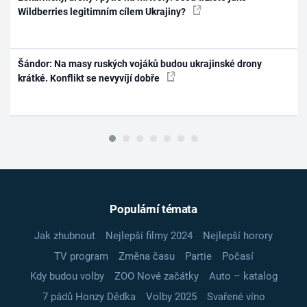
Wildberries legitimním cílem Ukrajiny?
Šándor: Na masy ruských vojáků budou ukrajinské drony
krátké. Konflikt se nevyvíjí dobře
Populární témata
Jak zhubnout
Nejlepší filmy 2024
Nejlepší horory
TV program
Změna času
Partie
Počasí
Kdy budou volby
ZOO Nové začátky
Auto – katalog
7 pádů Honzy Dědka
Volby 2025
Svařené víno