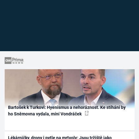
Bartošek k Turkovi: Hyenismus a nehoráznost. Ke stíhání by
ho Sněmovna vydala, míní Vondráček
Lékárničky, drony i pytle na mrtvoly: Jsou tržiště jako