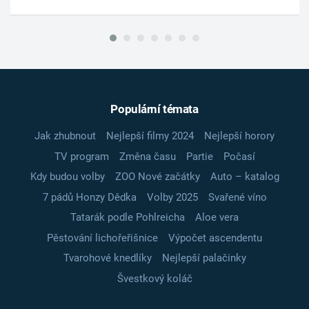
Populární témata
Jak zhubnout
Nejlepší filmy 2024
Nejlepší horory
TV program
Změna času
Partie
Počasí
Kdy budou volby
ZOO Nové začátky
Auto – katalog
7 pádů Honzy Dědka
Volby 2025
Svařené víno
Tatarák podle Pohlreicha
Aloe vera
Pěstování lichořeřišnice
Výpočet ascendentu
Tvarohové knedlíky
Nejlepší palačinky
Švestkový koláč