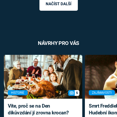
NAČÍST DALŠÍ
NÁVRHY PRO VÁS
5
HISTORIE
ZAJÍMAVOSTI
Víte, proč se na Den
Smrt Freddie
díkůvzdání jí zrovna krocan?
Hudební ikon