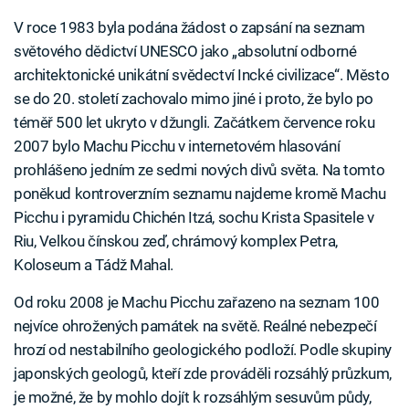
V roce 1983 byla podána žádost o zapsání na seznam
světového dědictví UNESCO jako „absolutní odborné
architektonické unikátní svědectví Incké civilizace“. Město
se do 20. století zachovalo mimo jiné i proto, že bylo po
téměř 500 let ukryto v džungli. Začátkem července roku
2007 bylo Machu Picchu v internetovém hlasování
prohlášeno jedním ze sedmi nových divů světa. Na tomto
poněkud kontroverzním seznamu najdeme kromě Machu
Picchu i pyramidu Chichén Itzá, sochu Krista Spasitele v
Riu, Velkou čínskou zeď, chrámový komplex Petra,
Koloseum a Tádž Mahal.
Od roku 2008 je Machu Picchu zařazeno na seznam 100
nejvíce ohrožených památek na světě. Reálné nebezpečí
hrozí od nestabilního geologického podloží. Podle skupiny
japonských geologů, kteří zde prováděli rozsáhlý průzkum,
je možné, že by mohlo dojít k rozsáhlým sesuvům půdy,