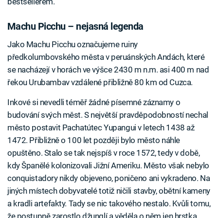
bestsellerem.
Machu Picchu – nejasná legenda
Jako Machu Picchu označujeme ruiny
předkolumbovského města v peruánských Andách, které
se nacházejí v horách ve výšce 2430 m n.m. asi 400 m nad
řekou Urubambav vzdálené přibližně 80 km od Cuzca.
Inkové si nevedli téměř žádné písemné záznamy o
budování svých měst. S největší pravděpodobností nechal
město postavit Pachatútec Yupangui v letech 1438 až
1472. Přibližně o 100 let později bylo město náhle
opuštěno. Stalo se tak nejspíš v roce 1572, tedy v době,
kdy Španělé kolonizovali Jižní Ameriku. Město však nebylo
conquistadory nikdy objeveno, poničeno ani vykradeno. Na
jiných místech dobyvatelé totiž ničili stavby, obětní kameny
a kradli artefakty. Tady se nic takového nestalo. Kvůli tomu,
že postupně zarostlo džunglí a věděla o něm jen hrstka