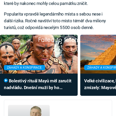
které by nakonec mohly celou památku zničit.
Popularita vpravdě legendárního místa s sebou nese i
další rizika. Ročně navštíví toto místo téměř dva miliony
turistů, což odpovídá necelým 5500 osob denně.
Failed to fetch
ZÁHADY A KONSPIRACE
ZÁHADY A KONSPI
Bolestivý rituál Mayů měl zaručit
Velké civilizace
nadvládu. Dnešní muži by ho
zmizely: Mayové
nesnesli
v tom nejsou sa