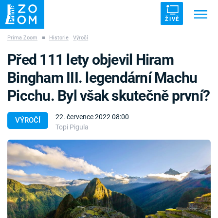
ŽIVĚ
Prima Zoom
■
Historie
Výročí
Trendy:
ZRÁDCI
UFO
DRUHÁ SVĚTOVÁ VÁLKA
Před 111 lety objevil Hiram
ZÁHADY
VETŘELCI DÁVNOVĚKU
Bingham III. legendární Machu
Picchu. Byl však skutečně první?
22. července 2022 08:00
VÝROČÍ
Topi Pigula
Témata
Témata
Pořady
TV Program