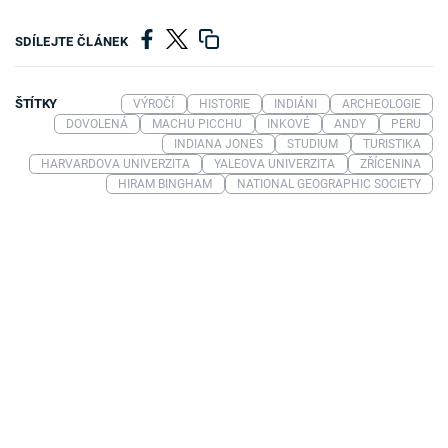
SDÍLEJTE ČLÁNEK
ŠTÍTKY
VÝROČÍ
HISTORIE
INDIÁNI
ARCHEOLOGIE
DOVOLENÁ
MACHU PICCHU
INKOVÉ
ANDY
PERU
INDIANA JONES
STUDIUM
TURISTIKA
HARVARDOVA UNIVERZITA
YALEOVA UNIVERZITA
ZŘÍCENINA
HIRAM BINGHAM
NATIONAL GEOGRAPHIC SOCIETY