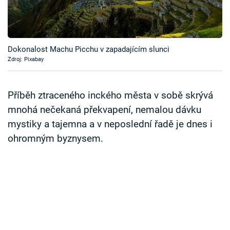
Časopis
Sledujte prima+
Dokonalost Machu Picchu v zapadajícím slunci
Zdroj: Pixabay
Přihlášení
Příběh ztraceného inckého města v sobě skrývá
Sledujte nás
mnohá nečekaná překvapení, nemalou dávku
mystiky a tajemna a v neposlední řadě je dnes i
ohromným byznysem.