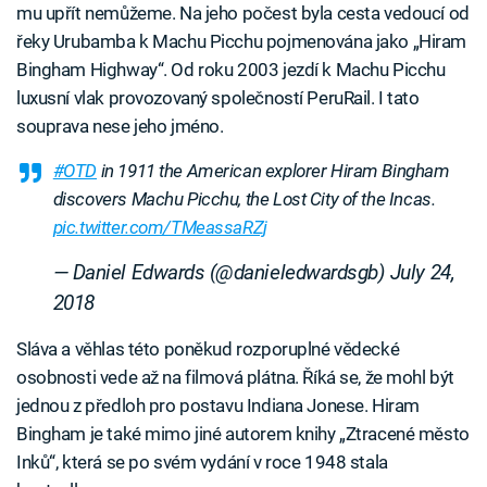
mu upřít nemůžeme. Na jeho počest byla cesta vedoucí od
řeky Urubamba k Machu Picchu pojmenována jako „Hiram
Bingham Highway“. Od roku 2003 jezdí k Machu Picchu
luxusní vlak provozovaný společností PeruRail. I tato
souprava nese jeho jméno.
#OTD
in 1911 the American explorer Hiram Bingham
discovers Machu Picchu, the Lost City of the Incas.
pic.twitter.com/TMeassaRZj
— Daniel Edwards (@danieledwardsgb)
July 24,
2018
Sláva a věhlas této poněkud rozporuplné vědecké
osobnosti vede až na filmová plátna. Říká se, že mohl být
jednou z předloh pro postavu Indiana Jonese. Hiram
Bingham je také mimo jiné autorem knihy „Ztracené město
Inků“, která se po svém vydání v roce 1948 stala