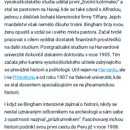
vysokoškolského studia udělal první „životní kotrmelec“ a
stal se pastorem na Havaji, kde se také oženil s Alfredou,
jednou z dědiček bohaté klenotnické firmy Tiffany. Jejich
manželství však nemělo dlouho trvání. Bingham brzy svou
ženu opustil a vzdal se i svého místa pastora. Začal tvrdě
pracovat s cílem vydělat dostatek finančních prostředků
na další studium. Postgraduální studium na Harvardově
univerzitě dokončil získáním doktorátu v roce 1905. Tím
začala jeho kariéra vysokoškolského učitele zabývajícího
se převážně historií a politologií. Učil nejen na
Harvardu
, ale
i na
Princetonu
a od roku 1907 na Yaleově univerzitě, kde
se stal docentem specializujícím se na jihoamerickou
historii.
I když se Bingham intenzivně zajímal o historii, nikdy se
nestal uznávaným odborníkem na archeologii a sám sebe
z opatrnosti nazýval „průzkumníkem“. Fascinovaný inckou
historií podnikl svou první cestu do Peru již v roce 1908.