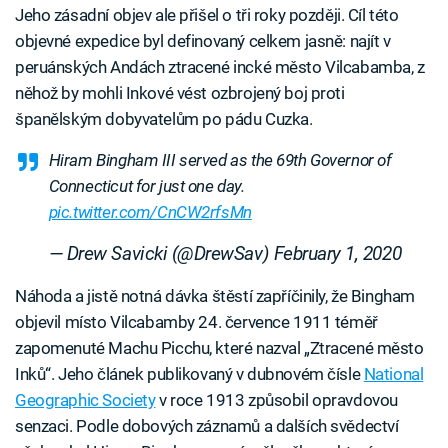
Jeho zásadní objev ale přišel o tři roky později. Cíl této
objevné expedice byl definovaný celkem jasně: najít v
peruánských Andách ztracené incké město Vilcabamba, z
něhož by mohli Inkové vést ozbrojený boj proti
španělským dobyvatelům po pádu Cuzka.
Hiram Bingham III served as the 69th Governor of
Connecticut for just one day.
pic.twitter.com/CnCW2rfsMn
— Drew Savicki (@DrewSav)
February 1, 2020
Náhoda a jistě notná dávka štěstí zapříčinily, že Bingham
objevil místo Vilcabamby 24. července 1911 téměř
zapomenuté Machu Picchu, které nazval „Ztracené město
Inků“. Jeho článek publikovaný v dubnovém čísle
National
Geographic Society
v roce 1913 způsobil opravdovou
senzaci. Podle dobových záznamů a dalších svědectví