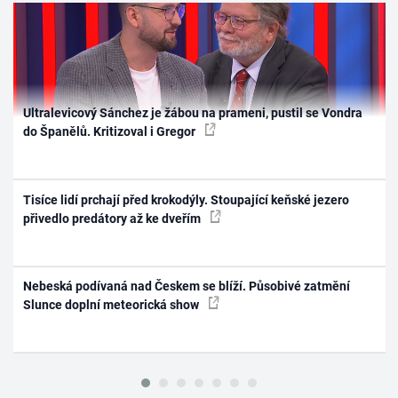
Ultralevicový Sánchez je žábou na prameni, pustil se Vondra
do Španělů. Kritizoval i Gregor
Tisíce lidí prchají před krokodýly. Stoupající keňské jezero
přivedlo predátory až ke dveřím
Nebeská podívaná nad Českem se blíží. Působivé zatmění
Slunce doplní meteorická show