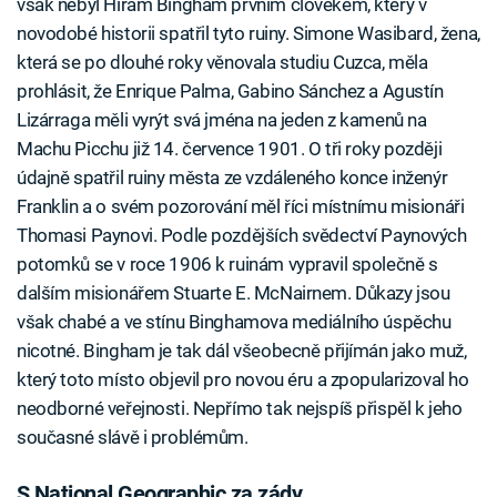
však nebyl Hiram Bingham prvním člověkem, který v
novodobé historii spatřil tyto ruiny. Simone Wasibard, žena,
která se po dlouhé roky věnovala studiu Cuzca, měla
prohlásit, že Enrique Palma, Gabino Sánchez a Agustín
Lizárraga měli vyrýt svá jména na jeden z kamenů na
Machu Picchu již 14. července 1901. O tři roky později
údajně spatřil ruiny města ze vzdáleného konce inženýr
Franklin a o svém pozorování měl říci místnímu misionáři
Thomasi Paynovi. Podle pozdějších svědectví Paynových
potomků se v roce 1906 k ruinám vypravil společně s
dalším misionářem Stuarte E. McNairnem. Důkazy jsou
však chabé a ve stínu Binghamova mediálního úspěchu
nicotné. Bingham je tak dál všeobecně přijímán jako muž,
který toto místo objevil pro novou éru a zpopularizoval ho
neodborné veřejnosti. Nepřímo tak nejspíš přispěl k jeho
současné slávě i problémům.
S National Geographic za zády