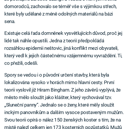
domorodců, zachovalo se téměř vše s výjimkou střech,
které byly udělané z méně odolných materiálů na bázi
sena.
Existuje celá řada domněnek vysvětlujících důvod, proč jej
lidé tak náhle opustili. Jedna z teorií předpokládá
rozsáhlou epidemii neštovic, jiná konflikt mezi obyvateli,
který vedl k jejich částečnému vzájemnému vyvraždění. Ti,
co přežili, odešli.
Spory se vedou i o původní určení stavby, která byla
lokalizována vysoko v horách mimo hlavní cesty. První
teorii vyslovil již Hiram Bingham. Z jeho závěrů vyplývá, že
město mělo sloužit jako klášter, který vychovával tzv.
„Sluneční panny“. Jednalo se o ženy, které měly sloužit
inckým panovníkům a dalším vysoce postaveným mužům.
Svou teorii opírá o nález 150 ženských koster s tím, že na
místě nalezl celkem jen 173 kosterních pozůstatků. Mužů