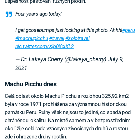
úspěšnost pěstování různých plodin.
Four years ago today!
I get goosebumps just looking at this photo. Ahhh!
#peru
#machupicchu
#travel
#solotravel
pic.twitter.com/Xlp0XolXL2
— Dr. Lakeya Cherry (@lakeya_cherry)
July 9,
2021
Machu Picchu dnes
Celá oblast okolo Machu Picchu s rozlohou 325,92 km2
byla v roce 1971 prohlášena za významnou historickou
památku Peru. Ruiny však nejsou to jediné, co spadá pod
chráněnou lokalitu. Na místě samém a v bezprostředním
okolí žije celá řada vzácných živočišných druhů a rostou
zde i ohrožené druhy rostlin.