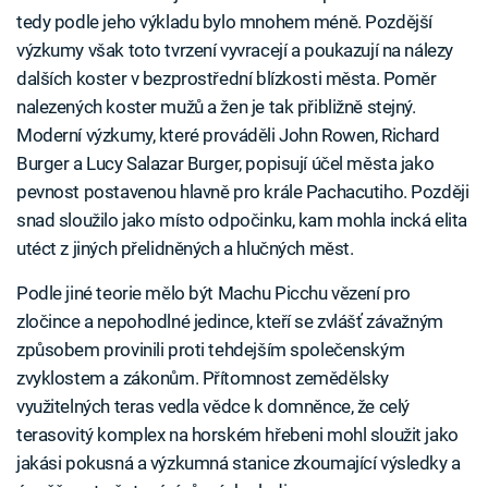
tedy podle jeho výkladu bylo mnohem méně. Pozdější
výzkumy však toto tvrzení vyvracejí a poukazují na nálezy
dalších koster v bezprostřední blízkosti města. Poměr
nalezených koster mužů a žen je tak přibližně stejný.
Moderní výzkumy, které prováděli John Rowen, Richard
Burger a Lucy Salazar Burger, popisují účel města jako
pevnost postavenou hlavně pro krále Pachacutiho. Později
snad sloužilo jako místo odpočinku, kam mohla incká elita
utéct z jiných přelidněných a hlučných měst.
Podle jiné teorie mělo být Machu Picchu vězení pro
zločince a nepohodlné jedince, kteří se zvlášť závažným
způsobem provinili proti tehdejším společenským
zvyklostem a zákonům. Přítomnost zemědělsky
využitelných teras vedla vědce k domněnce, že celý
terasovitý komplex na horském hřebeni mohl sloužit jako
jakási pokusná a výzkumná stanice zkoumající výsledky a