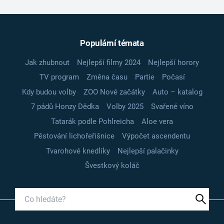
Populární témata
Jak zhubnout
Nejlepší filmy 2024
Nejlepší horory
TV program
Změna času
Partie
Počasí
Kdy budou volby
ZOO Nové začátky
Auto – katalog
7 pádů Honzy Dědka
Volby 2025
Svařené víno
Tatarák podle Pohlreicha
Aloe vera
Pěstování lichořeřišnice
Výpočet ascendentu
Tvarohové knedlíky
Nejlepší palačinky
Švestkový koláč