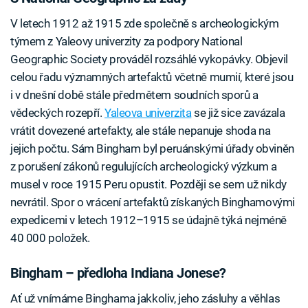
V letech 1912 až 1915 zde společně s archeologickým
týmem z Yaleovy univerzity za podpory National
Geographic Society prováděl rozsáhlé vykopávky. Objevil
celou řadu významných artefaktů včetně mumií, které jsou
i v dnešní době stále předmětem soudních sporů a
vědeckých rozepří.
Yaleova univerzita
se již sice zavázala
vrátit dovezené artefakty, ale stále nepanuje shoda na
jejich počtu. Sám Bingham byl peruánskými úřady obviněn
z porušení zákonů regulujících archeologický výzkum a
musel v roce 1915 Peru opustit. Později se sem už nikdy
nevrátil. Spor o vrácení artefaktů získaných Binghamovými
expedicemi v letech 1912–1915 se údajně týká nejméně
40 000 položek.
Bingham – předloha Indiana Jonese?
Ať už vnímáme Binghama jakkoliv, jeho zásluhy a věhlas