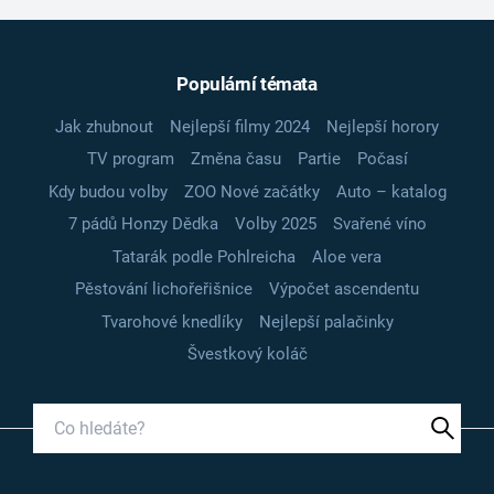
Populární témata
Jak zhubnout
Nejlepší filmy 2024
Nejlepší horory
TV program
Změna času
Partie
Počasí
Kdy budou volby
ZOO Nové začátky
Auto – katalog
7 pádů Honzy Dědka
Volby 2025
Svařené víno
Tatarák podle Pohlreicha
Aloe vera
Pěstování lichořeřišnice
Výpočet ascendentu
Tvarohové knedlíky
Nejlepší palačinky
Švestkový koláč