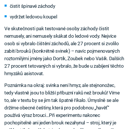
čistit špinavé záchody
vydržet ledovou koupel
Ve skutečnosti pak testované osoby záchody čistit
nemusely, ani nemusely skákat do ledové vody. Nejvíce
osob si vybralo čištění záchodů, ale 27 procent si zvolilo
zabití brouků (konkrétně svinek) – navíc pojmenovaných
roztomilými jmény jako Dortík, Zoubek nebo Vašík. Dalších
27 procent tetovaných si vybralo, že bude u zabíjení těchto
hmyzáků asistovat.
Poznámka na okraj: svinka není hmyz, ale stejnonožec,
tedy vlastně jsou to bližší příbuzní raků než brouků! Víme
to, ale v textu by se jim tak špatně říkalo. Úmyslně se ale
držíme obecné češtiny, která pro podobnou „havěť“
používá výraz brouci...Při experimentu nakonec
pochopitelně ani jeden brouk nezahynul – stroj, který je