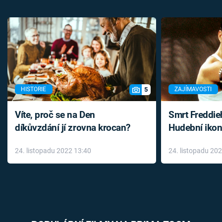
5
HISTORIE
ZAJÍMAVOSTI
Víte, proč se na Den
Smrt Freddie
díkůvzdání jí zrovna krocan?
Hudební ikon
až do konce 
24. listopadu 2022 13:40
24. listopadu 20
léky