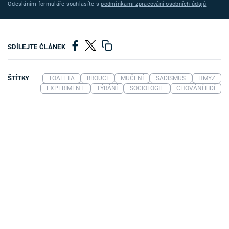
Odesláním formuláře souhlasíte s
podmínkami zpracování osobních údajů
SDÍLEJTE ČLÁNEK
ŠTÍTKY
TOALETA
BROUCI
MUČENÍ
SADISMUS
HMYZ
EXPERIMENT
TÝRÁNÍ
SOCIOLOGIE
CHOVÁNÍ LIDÍ