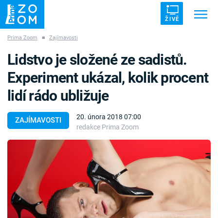
ŽIVĚ
Prima Zoom
■
Zajímavosti
Trendy:
ZRÁDCI
UFO
DRUHÁ SVĚTOVÁ VÁLKA
Lidstvo je složené ze sadistů.
ZÁHADY
VETŘELCI DÁVNOVĚKU
Experiment ukázal, kolik procent
lidí rádo ubližuje
20. února 2018 07:00
ZAJÍMAVOSTI
redakce Prima Zoom
Témata
Témata
Pořady
TV Program