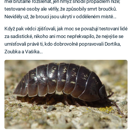
měl brutálně rozšlehat, jen hmyz shodil propadlem níže;
testované osoby ale věřily, že způsobily smrt broučků.
Neviděly už, že brouci jsou ukrytí v odděleném místě...
Když pak vědci zjišťovali, jak moc se považují testovaní lidé
za sadistické, nikoho ani moc nepřekvapilo, že nejvýše se
umísťovali právě ti, kdo dobrovolně popravovali Dortíka,
Zoubka a Vašíka...