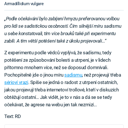
Armadillidium vulgare
„Podle očekávání bylo zabíjení hmyzu preferovanou volbou
pro lidi se sadistickou osobností. Čím silnější míru sadismu
u sebe konstatovali, tím více brouků také při experimentu
zabili. A tím větší potěšení také z úkolu projevovali...“
Z experimentu podle vědců vyplývá, že sadismu, tedy
potěšení ze způsobování bolesti a utrpení, je v lidech
přítomno mnohem více, než se doposud domnívali.
Pochopitelně jde o jinou míru
sadismu
, než projevují třeba
sérioví vrazi
. Spíše se jedná o radost z utrpení ostatních,
jakou projevují třeba internetoví trollové, kteří v diskuzích
obtěžují ostatní... Jak vidět, je to v nás a dá se se tedy
očekávat, že agrese na webu jen tak nezmizí...
Text: RD