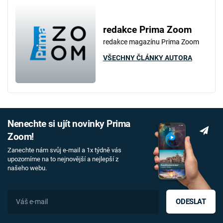
redakce Prima Zoom
redakce magazínu Prima Zoom
VŠECHNY ČLÁNKY AUTORA
Nenechte si ujít novinky Prima
Zoom!
Zanechte nám svůj e-mail a 1x týdně vás
upozorníme na to nejnovější a nejlepší z
našeho webu.
ODESLAT