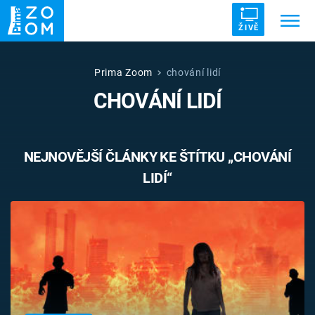
ŽIVĚ
Trendy:
ZRÁDCI
UFO
DRUHÁ SVĚTOVÁ VÁLKA
Prima Zoom
chování lidí
CHOVÁNÍ LIDÍ
ZÁHADY
VETŘELCI DÁVNOVĚKU
NEJNOVĚJŠÍ ČLÁNKY KE ŠTÍTKU „CHOVÁNÍ
LIDÍ“
Témata
Témata
Pořady
TV Program