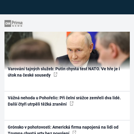
Varování tajných služeb: Putin chystá test NATO. Ve hře je i
útok na české sousedy
Vážná nehoda u Pohořelic: Při čelní srážce zemřeli dva lidé.
Další čtyři utrpěli těžká zranění
Grónsko v pohotovosti: Americká firma napojená na lidi od
Trumpa chystá vrty bez povolení