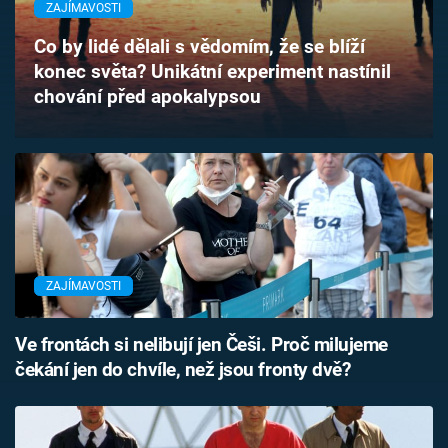
ZAJÍMAVOSTI
Časopis
Co by lidé dělali s vědomím, že se blíží
Sledujte prima+
konec světa? Unikátní experiment nastínil
chování před apokalypsou
Přihlášení
Sledujte nás
ZAJÍMAVOSTI
Ve frontách si nelibují jen Češi. Proč milujeme
čekání jen do chvíle, než jsou fronty dvě?