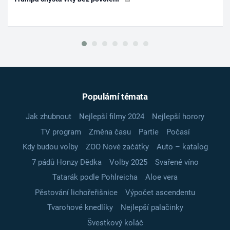
Populární témata
Jak zhubnout
Nejlepší filmy 2024
Nejlepší horory
TV program
Změna času
Partie
Počasí
Kdy budou volby
ZOO Nové začátky
Auto – katalog
7 pádů Honzy Dědka
Volby 2025
Svařené víno
Tatarák podle Pohlreicha
Aloe vera
Pěstování lichořeřišnice
Výpočet ascendentu
Tvarohové knedlíky
Nejlepší palačinky
Švestkový koláč