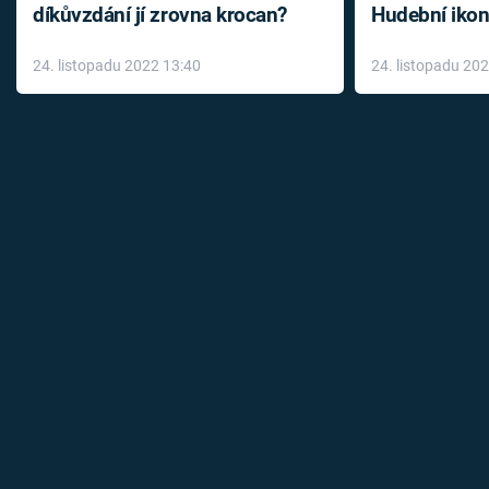
díkůvzdání jí zrovna krocan?
Hudební ikon
až do konce 
24. listopadu 2022 13:40
24. listopadu 20
léky