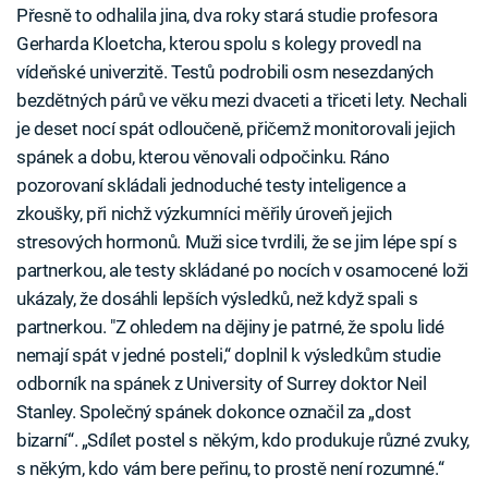
Přesně to odhalila jina, dva roky stará studie profesora
Gerharda Kloetcha, kterou spolu s kolegy provedl na
vídeňské univerzitě. Testů podrobili osm nesezdaných
bezdětných párů ve věku mezi dvaceti a třiceti lety. Nechali
je deset nocí spát odloučeně, přičemž monitorovali jejich
spánek a dobu, kterou věnovali odpočinku. Ráno
pozorovaní skládali jednoduché testy inteligence a
zkoušky, při nichž výzkumníci měřily úroveň jejich
stresových hormonů. Muži sice tvrdili, že se jim lépe spí s
partnerkou, ale testy skládané po nocích v osamocené loži
ukázaly, že dosáhli lepších výsledků, než když spali s
partnerkou. "Z ohledem na dějiny je patrné, že spolu lidé
nemají spát v jedné posteli,“ doplnil k výsledkům studie
odborník na spánek z University of Surrey doktor Neil
Stanley. Společný spánek dokonce označil za „dost
bizarní“. „Sdílet postel s někým, kdo produkuje různé zvuky,
s někým, kdo vám bere peřinu, to prostě není rozumné.“