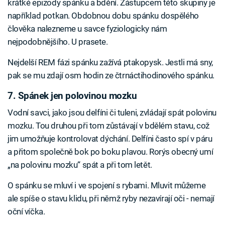
krátké epizody spánku a bdění. Zástupcem této skupiny je
například potkan. Obdobnou dobu spánku dospělého
člověka nalezneme u savce fyziologicky nám
nejpodobnějšího. U prasete.
Nejdelší REM fázi spánku zažívá ptakopysk. Jestli má sny,
pak se mu zdají osm hodin ze čtrnáctihodinového spánku.
7. Spánek jen polovinou mozku
Vodní savci, jako jsou delfíni či tuleni, zvládají spát polovinu
mozku. Tou druhou při tom zůstávají v bdělém stavu, což
jim umožňuje kontrolovat dýchání. Delfíni často spí v páru
a přitom společně bok po boku plavou. Rorýs obecný umí
„na polovinu mozku“ spát a při tom letět.
O spánku se mluví i ve spojení s rybami. Mluvit můžeme
ale spíše o stavu klidu, při němž ryby nezavírají oči - nemají
oční víčka.