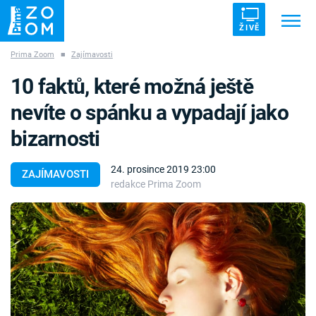
ŽIVĚ
Prima Zoom
■
Zajímavosti
Trendy:
ZRÁDCI
UFO
DRUHÁ SVĚTOVÁ VÁLKA
10 faktů, které možná ještě
ZÁHADY
VETŘELCI DÁVNOVĚKU
nevíte o spánku a vypadají jako
bizarnosti
24. prosince 2019 23:00
ZAJÍMAVOSTI
redakce Prima Zoom
Témata
Témata
Pořady
TV Program