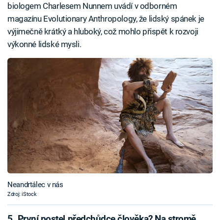
biologem Charlesem Nunnem uvádí v odborném
magazínu Evolutionary Anthropology, že lidský spánek je
výjimečně krátký a hluboký, což mohlo přispět k rozvoji
výkonné lidské mysli.
Neandrtálec v nás
Zdroj: iStock
5. První postel předchůdce člověka? Na stromě