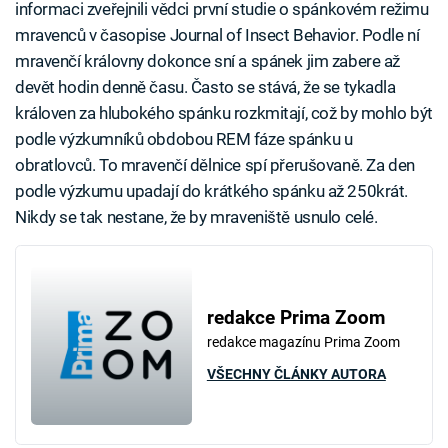
informaci zveřejnili vědci první studie o spánkovém režimu
mravenců v časopise Journal of Insect Behavior. Podle ní
mravenčí královny dokonce sní a spánek jim zabere až
devět hodin denně času. Často se stává, že se tykadla
královen za hlubokého spánku rozkmitají, což by mohlo být
podle výzkumníků obdobou REM fáze spánku u
obratlovců. To mravenčí dělnice spí přerušovaně. Za den
podle výzkumu upadají do krátkého spánku až 250krát.
Nikdy se tak nestane, že by mraveniště usnulo celé.
redakce Prima Zoom
redakce magazínu Prima Zoom
VŠECHNY ČLÁNKY AUTORA