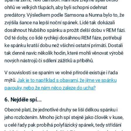
ohňů ve velkých tlupách, aby byli schopni odehnat
predátory. Výsledkem podle Samsona a Nunna bylo to, že
zvýšila šance na lepší noční spánek. Lidé tak dokázali
dosáhnout hlubšího spánku a prožít delší dobu v REM fázi.
Od té doby, co lidé rychleji dosáhnou REM fáze, potřebují
ke spánku kratší dobu než všichni ostatní primáti. Dostali
tak denně navíc několik hodin, které mohli věnovat výrobě
nových nástrojů či sdílení zážitků a příběhů.
V souvislosti se spaním ve volné přírodě existuje i řada
mýtů.
Jak je to například s obavami, že jíme ve spánku
pavouky, nebo že nám něco zaleze do ucha?
6. Nejdéle spí...
Obecně platí, že jednotlivé druhy se liší délkou spánku i
jeho rozložením. Mnoho jich spí stejně jako člověk v kuse,
u celé řady pak probíhá polyfázický spánek, tedy střídání