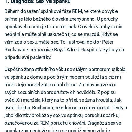
1. Diagnóza: Sex ve spánku
Během dosažení spánkové fáze REM, ve které obvykle
sníme, je tělo běžného člověka znehybněno. U poruchy
spánkového sexu je tomu ale jinak. Člověku v pohybu nic
nebrání a může plně uskutečnit, co se mu zdá. Když se
vám zdá o sexu, máte sex. To ilustroval doktor Peter
Buchanan z nemocnice Royal Alfred Hospital v Sydney na
případu své pacientky.
Úspěšná žena středního věku se stálým partnerem utíkala
ve spánku z domu a pod širým nebem souložila s cizími
muži. Její manžel zatím spal doma. Zmiňovaná žena o
svých sexuálních dobrodružstvích nevěděla. Z popisu
svědků i manžela, který na to přišel, se žena hroutila. Jak
uvedl doktor Buchanan, nejedná se o náměsíčnost. Testy u
jeho klientky prokázaly sex ve spánku, poruchu spánku,
označovanou za REM poruchu chování. Diagnóza sex ve
spánku znamená, že o čem se postiženému zdá, je