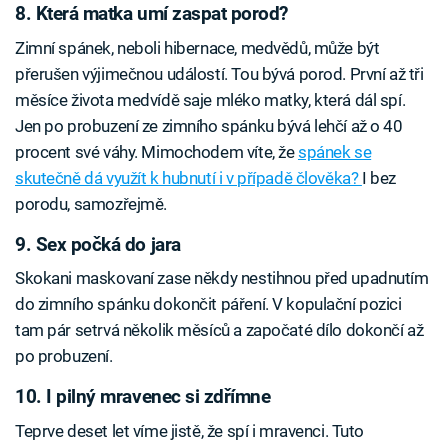
8. Která matka umí zaspat porod?
Zimní spánek, neboli hibernace, medvědů, může být
přerušen výjimečnou událostí. Tou bývá porod. První až tři
měsíce života medvídě saje mléko matky, která dál spí.
Jen po probuzení ze zimního spánku bývá lehčí až o 40
procent své váhy. Mimochodem víte, že
spánek se
skutečně dá využít k hubnutí i v případě člověka?
I bez
porodu, samozřejmě.
9. Sex počká do jara
Skokani maskovaní zase někdy nestihnou před upadnutím
do zimního spánku dokončit páření. V kopulační pozici
tam pár setrvá několik měsíců a započaté dílo dokončí až
po probuzení.
10. I pilný mravenec si zdřímne
Teprve deset let víme jistě, že spí i mravenci. Tuto