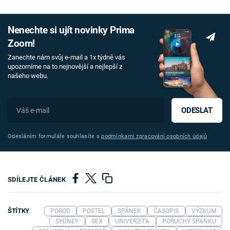
Nenechte si ujít novinky Prima
Zoom!
Zanechte nám svůj e-mail a 1x týdně vás
upozorníme na to nejnovější a nejlepší z
našeho webu.
ODESLAT
Odesláním formuláře souhlasíte s
podmínkami zpracování osobních údajů
SDÍLEJTE ČLÁNEK
ŠTÍTKY
POROD
POSTEL
SPÁNEK
ČASOPIS
VÝZKUM
SYDNEY
SEX
UNIVERZITA
PORUCHY SPÁNKU