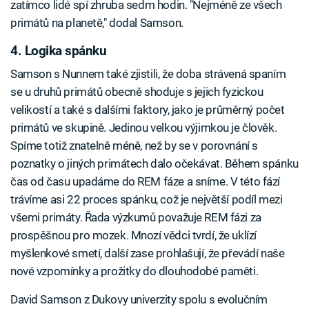
zatímco lidé spí zhruba sedm hodin. "Nejméně ze všech
primátů na planetě," dodal Samson.
4. Logika spánku
Samson s Nunnem také zjistili, že doba strávená spaním
se u druhů primátů obecně shoduje s jejich fyzickou
velikostí a také s dalšími faktory, jako je průměrný počet
primátů ve skupině. Jedinou velkou výjimkou je člověk.
Spíme totiž znatelně méně, než by se v porovnání s
poznatky o jiných primátech dalo očekávat. Během spánku
čas od času upadáme do REM fáze a sníme. V této fází
trávíme asi 22 proces spánku, což je největší podíl mezi
všemi primáty. Řada výzkumů považuje REM fázi za
prospěšnou pro mozek. Mnozí vědci tvrdí, že uklízí
myšlenkové smetí, další zase prohlašují, že převádí naše
nové vzpomínky a prožitky do dlouhodobé paměti.
David Samson z Dukovy univerzity spolu s evolučním