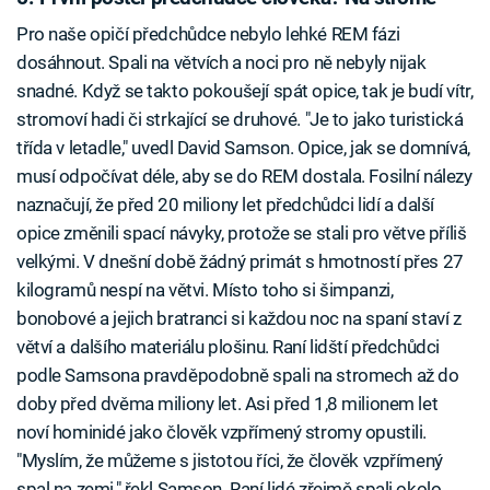
Pro naše opičí předchůdce nebylo lehké REM fázi
dosáhnout. Spali na větvích a noci pro ně nebyly nijak
snadné. Když se takto pokoušejí spát opice, tak je budí vítr,
stromoví hadi či strkající se druhové. "Je to jako turistická
třída v letadle," uvedl David Samson. Opice, jak se domnívá,
musí odpočívat déle, aby se do REM dostala. Fosilní nálezy
naznačují, že před 20 miliony let předchůdci lidí a další
opice změnili spací návyky, protože se stali pro větve příliš
velkými. V dnešní době žádný primát s hmotností přes 27
kilogramů nespí na větvi. Místo toho si šimpanzi,
bonobové a jejich bratranci si každou noc na spaní staví z
větví a dalšího materiálu plošinu. Raní lidští předchůdci
podle Samsona pravděpodobně spali na stromech až do
doby před dvěma miliony let. Asi před 1,8 milionem let
noví hominidé jako člověk vzpřímený stromy opustili.
"Myslím, že můžeme s jistotou říci, že člověk vzpřímený
spal na zemi," řekl Samson. Raní lidé zřejmě spali okolo