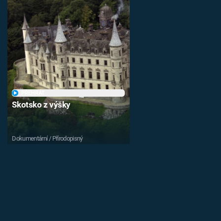
PŘEHRÁT
Skotsko z výšky
Dokumentární / Přírodopisný