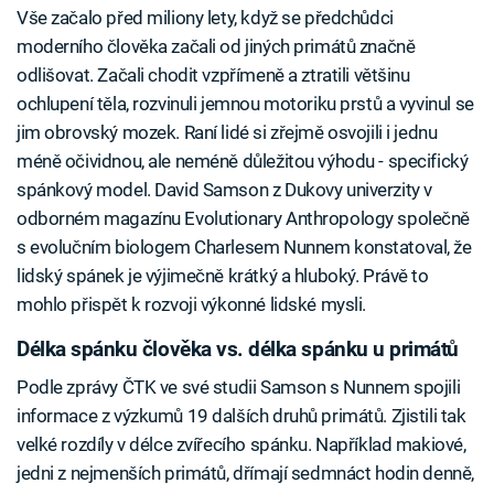
Vše začalo před miliony lety, když se předchůdci
moderního člověka začali od jiných primátů značně
odlišovat. Začali chodit vzpřímeně a ztratili většinu
ochlupení těla, rozvinuli jemnou motoriku prstů a vyvinul se
jim obrovský mozek. Raní lidé si zřejmě osvojili i jednu
méně očividnou, ale neméně důležitou výhodu - specifický
spánkový model. David Samson z Dukovy univerzity v
odborném magazínu Evolutionary Anthropology společně
s evolučním biologem Charlesem Nunnem konstatoval, že
lidský spánek je výjimečně krátký a hluboký. Právě to
mohlo přispět k rozvoji výkonné lidské mysli.
Délka spánku člověka vs. délka spánku u primátů
Podle zprávy ČTK ve své studii Samson s Nunnem spojili
informace z výzkumů 19 dalších druhů primátů. Zjistili tak
velké rozdíly v délce zvířecího spánku. Například makiové,
jedni z nejmenších primátů, dřímají sedmnáct hodin denně,