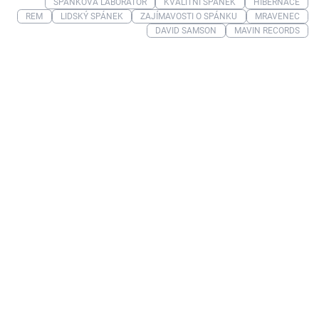
SPÁNKOVÁ LABORATOŘ
KVALITNÍ SPÁNEK
HIBERNACE
REM
LIDSKÝ SPÁNEK
ZAJÍMAVOSTI O SPÁNKU
MRAVENEC
DAVID SAMSON
MAVIN RECORDS