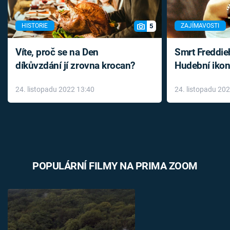
5
HISTORIE
ZAJÍMAVOSTI
Víte, proč se na Den
Smrt Freddie
díkůvzdání jí zrovna krocan?
Hudební ikon
až do konce 
24. listopadu 2022 13:40
24. listopadu 20
léky
POPULÁRNÍ FILMY NA PRIMA ZOOM