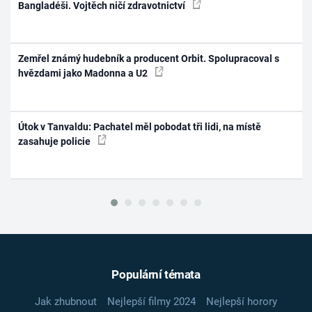
Bangladéši. Vojtěch ničí zdravotnictví
Zemřel známý hudebník a producent Orbit. Spolupracoval s
hvězdami jako Madonna a U2
Útok v Tanvaldu: Pachatel měl pobodat tři lidi, na místě
zasahuje policie
Populární témata
Jak zhubnout
Nejlepší filmy 2024
Nejlepší horory