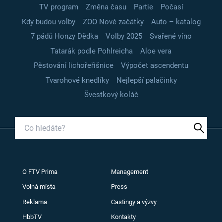
TV program
Změna času
Partie
Počasí
Kdy budou volby
ZOO Nové začátky
Auto – katalog
7 pádů Honzy Dědka
Volby 2025
Svařené víno
Tatarák podle Pohlreicha
Aloe vera
Pěstování lichořeřišnice
Výpočet ascendentu
Tvarohové knedlíky
Nejlepší palačinky
Švestkový koláč
O FTV Prima
Management
Volná místa
Press
Reklama
Castingy a výzvy
HbbTV
Kontakty