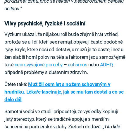
porozumět tomu, proč se někteří v ‚nedobrovolném celibátu‘
ocitnou.“
Vlivy psychické, fyzické i sociální
Výzkum ukázal, že nějakou roli bude zřejmě hrát vzhled,
protože se u lidí, kteří sex nemají, objevují často podobné
rysy. Brýle, které nosí od dětství, u mužů je to častěji než u
žen slabší horní polovina těla a faktorem jsou samozřejmě
také
neurovývojové poruchy
–
autismus
nebo
ADHD
,
případně problémy s duševním zdravím.
Čtěte také:
Muž žil osm let s nožem schovaným v
hrudníku. Lékaře fascinuje, jak se mu tam dostal a co se
dělo dál
Samotní vědci ve studii připouštějí, že výsledky kopírují
jistý stereotyp, který se tradičně spojuje s menšími
šancemi na partnerské vztahy. Zietsch dodává:
„Tito lidé