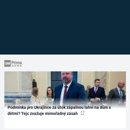
Podmínka pro Ukrajince za útok zápalnou lahví na dům s
dětmi? Tejc zvažuje mimořádný zásah