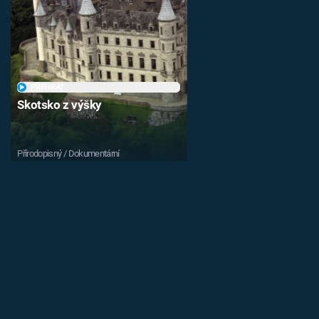
PŘEHRÁT
Skotsko z výšky
Přírodopisný / Dokumentární