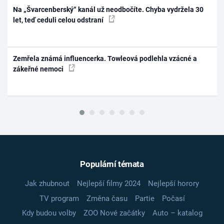
Na „Švarcenberský“ kanál už neodbočíte. Chyba vydržela 30
let, teď ceduli celou odstraní
Zemřela známá influencerka. Towleová podlehla vzácné a
zákeřné nemoci
Populární témata
Jak zhubnout
Nejlepší filmy 2024
Nejlepší horory
TV program
Změna času
Partie
Počasí
Kdy budou volby
ZOO Nové začátky
Auto – katalog