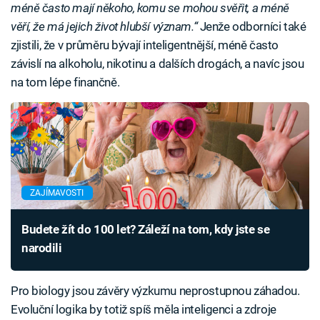
méně často mají někoho, komu se mohou svěřit, a méně
věří, že má jejich život hlubší význam.“
Jenže odborníci také
zjistili, že v průměru bývají inteligentnější, méně často
závislí na alkoholu, nikotinu a dalších drogách, a navíc jsou
na tom lépe finančně.
ZAJÍMAVOSTI
Budete žít do 100 let? Záleží na tom, kdy jste se
narodili
Pro biology jsou závěry výzkumu neprostupnou záhadou.
Evoluční logika by totiž spíš měla inteligenci a zdroje