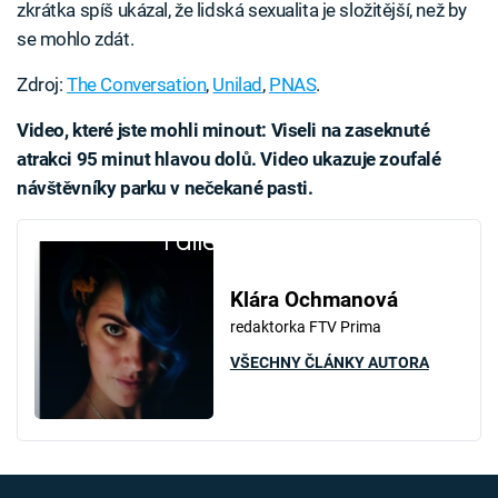
zkrátka spíš ukázal, že lidská sexualita je složitější, než by
se mohlo zdát.
Zdroj:
The Conversation
,
Unilad
,
PNAS
.
Video, které jste mohli minout: Viseli na zaseknuté
atrakci 95 minut hlavou dolů. Video ukazuje zoufalé
návštěvníky parku v nečekané pasti.
Failed to fetch
Klára Ochmanová
redaktorka FTV Prima
VŠECHNY ČLÁNKY AUTORA