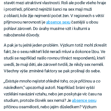
stavět mezi atraktivní vlastnosti. Roli ale podle všeho hraje
i prostředí, přičemž nejnižší šanci na sex mají muži
z oblastí, kde žije nejmenší počet žen. V regionech s větší
příjmovou nerovností je
absence sexu
častější u obou
pohlaví zároveň. Do úvahy musíme vzít i kulturní a
náboženské důvody.
A pak je tu ještě jeden problém. Výzkum totiž mohl zkreslit
fakt, že o sexu někteří lidé neradi mluví a dokonce lžou. Ve
studii se například našlo rovnou třináct respondentů, kteří
uvedli, že mají děti, ale zároveň tvrdili, že nikdy sex neměli.
Všechny výše zmíněné faktory se pak prolínají do sebe.
„Existuje mnoho nejistot ohledně toho, co je příčinou a co
následkem
,“ upozorňují autoři. Například: brání vyšší
vzdělání navázání vztahu, nebo jen poskytuje víc času na
studium, protože člověk sex nemá? Je
absence sexu
příčinou osamělosti, nebo jejím důsledkem? Výzkum