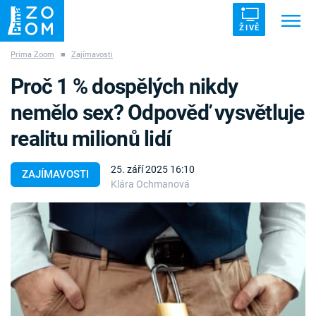
ŽIVĚ
Prima Zoom
■
Zajímavosti
Trendy:
ZRÁDCI
UFO
DRUHÁ SVĚTOVÁ VÁLKA
Proč 1 % dospělých nikdy
ZÁHADY
VETŘELCI DÁVNOVĚKU
nemělo sex? Odpověď vysvětluje
realitu milionů lidí
25. září 2025 16:10
ZAJÍMAVOSTI
Klára Ochmanová
Témata
Témata
Pořady
TV Program