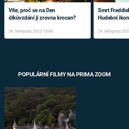
Víte, proč se na Den
Smrt Freddie
díkůvzdání jí zrovna krocan?
Hudební ikon
až do konce 
24. listopadu 2022 13:40
24. listopadu 20
léky
POPULÁRNÍ FILMY NA PRIMA ZOOM