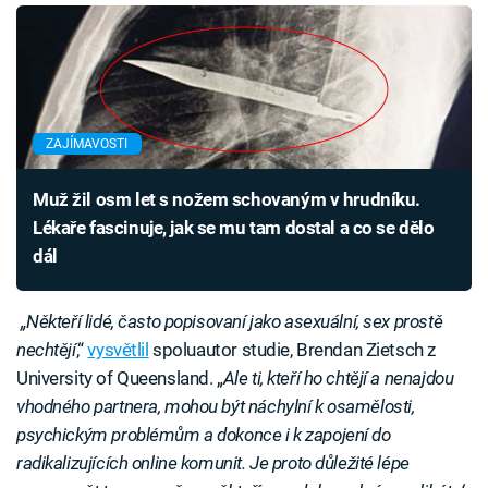
ZAJÍMAVOSTI
Muž žil osm let s nožem schovaným v hrudníku.
Lékaře fascinuje, jak se mu tam dostal a co se dělo
dál
„Někteří lidé, často popisovaní jako asexuální, sex prostě
nechtějí
,“
vysvětlil
spoluautor studie, Brendan Zietsch z
University of Queensland. „
Ale ti, kteří ho chtějí a nenajdou
vhodného partnera, mohou být náchylní k osamělosti,
psychickým problémům a dokonce i k zapojení do
radikalizujících online komunit. Je proto důležité lépe