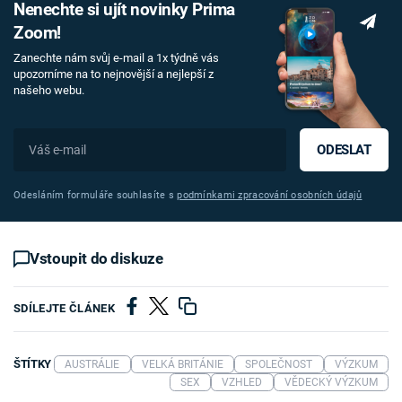
Nenechte si ujít novinky Prima
Zoom!
Zanechte nám svůj e-mail a 1x týdně vás
upozorníme na to nejnovější a nejlepší z
našeho webu.
ODESLAT
Odesláním formuláře souhlasíte s
podmínkami zpracování osobních údajů
Vstoupit do diskuze
SDÍLEJTE ČLÁNEK
ŠTÍTKY
AUSTRÁLIE
VELKÁ BRITÁNIE
SPOLEČNOST
VÝZKUM
SEX
VZHLED
VĚDECKÝ VÝZKUM