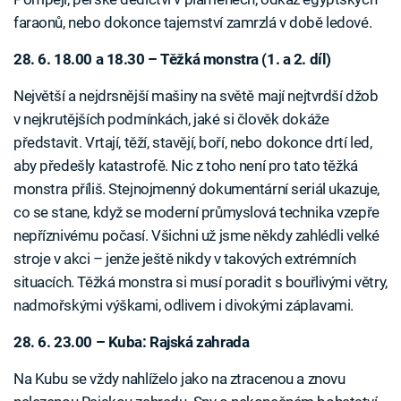
faraonů, nebo dokonce tajemství zamrzlá v době ledové.
28. 6. 18.00 a 18.30 – Těžká monstra (1. a 2. díl)
Největší a nejdrsnější mašiny na světě mají nejtvrdší džob
v nejkrutějších podmínkách, jaké si člověk dokáže
představit. Vrtají, těží, stavějí, boří, nebo dokonce drtí led,
aby předešly katastrofě. Nic z toho není pro tato těžká
monstra příliš. Stejnojmenný dokumentární seriál ukazuje,
co se stane, když se moderní průmyslová technika vzepře
nepříznivému počasí. Všichni už jsme někdy zahlédli velké
stroje v akci – jenže ještě nikdy v takových extrémních
situacích. Těžká monstra si musí poradit s bouřlivými větry,
nadmořskými výškami, odlivem i divokými záplavami.
28. 6. 23.00 – Kuba: Rajská zahrada
Na Kubu se vždy nahlíželo jako na ztracenou a znovu