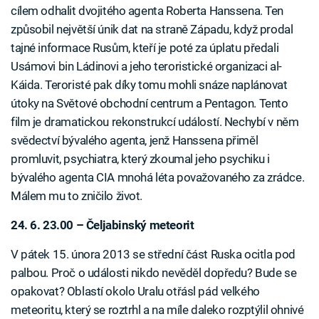
cílem odhalit dvojitého agenta Roberta Hanssena. Ten
způsobil největší únik dat na straně Západu, když prodal
tajné informace Rusům, kteří je poté za úplatu předali
Usámovi bin Ládinovi a jeho teroristické organizaci al-
Káida. Teroristé pak díky tomu mohli snáze naplánovat
útoky na Světové obchodní centrum a Pentagon. Tento
film je dramatickou rekonstrukcí událostí. Nechybí v něm
svědectví bývalého agenta, jenž Hanssena přiměl
promluvit, psychiatra, který zkoumal jeho psychiku i
bývalého agenta CIA mnohá léta považovaného za zrádce.
Málem mu to zničilo život.
24. 6. 23.00 – Čeljabinský meteorit
V pátek 15. února 2013 se střední část Ruska ocitla pod
palbou. Proč o události nikdo nevěděl dopředu? Bude se
opakovat? Oblastí okolo Uralu otřásl pád velkého
meteoritu, který se roztrhl a na míle daleko rozptýlil ohnivé