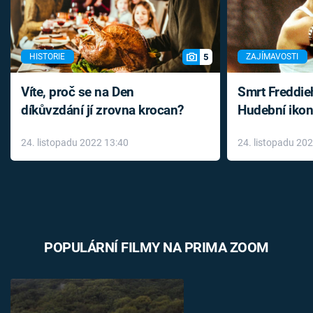
5
HISTORIE
ZAJÍMAVOSTI
Víte, proč se na Den
Smrt Freddie
díkůvzdání jí zrovna krocan?
Hudební ikon
až do konce 
24. listopadu 2022 13:40
24. listopadu 20
léky
POPULÁRNÍ FILMY NA PRIMA ZOOM