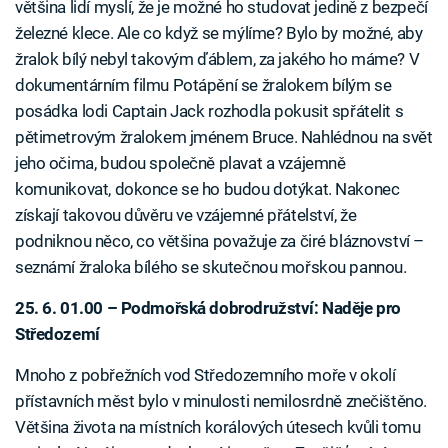
většina lidí myslí, že je možné ho studovat jedině z bezpečí
železné klece. Ale co když se mýlíme? Bylo by možné, aby
žralok bílý nebyl takovým ďáblem, za jakého ho máme? V
dokumentárním filmu Potápění se žralokem bílým se
posádka lodi Captain Jack rozhodla pokusit spřátelit s
pětimetrovým žralokem jménem Bruce. Nahlédnou na svět
jeho očima, budou společně plavat a vzájemně
komunikovat, dokonce se ho budou dotýkat. Nakonec
získají takovou důvěru ve vzájemné přátelství, že
podniknou něco, co většina považuje za čiré bláznovství –
seznámí žraloka bílého se skutečnou mořskou pannou.
25. 6. 01.00 – Podmořská dobrodružství: Naděje pro
Středozemí
Mnoho z pobřežních vod Středozemního moře v okolí
přístavních měst bylo v minulosti nemilosrdně znečištěno.
Většina života na místních korálových útesech kvůli tomu