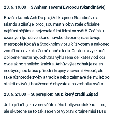
23. 6. 19.00 – S Anhem severní Evropou (Skandinávie)
Bavič a komik Anh Do projíždí krajinou Skandinávie a
Islandu a zjišťuje, proč jsou místní obyvatelé oficiálně
nejšťastnějšími a nejveselejšími lidmi na světě. Začíná u
úžasných fjordů ve skandinávské divočině, navštěvuje
metropole Kodaň a Stockholm vibrující životem a nakonec
zamíří na sever do Země ohně a ledu. Cestou si vyzkouší
oblíbené místní hry, ochutná vyhlášené delikatesy od očí
ovce až po shnilého žraloka. Anhův výlet odhaluje nejen
neobyčejnou krásu přírodní krajiny v severní Evropě, ale
také různorodé zvyky a tradice nebo zajímavé dějiny, jež po
staletí ovlivňují houževnaté obyvatele na vrcholku světa.
23. 6. 21.00 – Superšpion: Muž, který zradil Západ
Je to příběh jako z neuvěřitelného hollywoodského filmu,
ale skutečně se to tak seběhlo! Vypráví o tajné misi FBI s