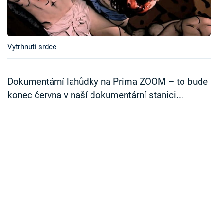
Časopis
Sledujte prima+
Vytrhnutí srdce
Přihlášení
Dokumentární lahůdky na Prima ZOOM – to bude
konec června v naší dokumentární stanici...
Sledujte nás