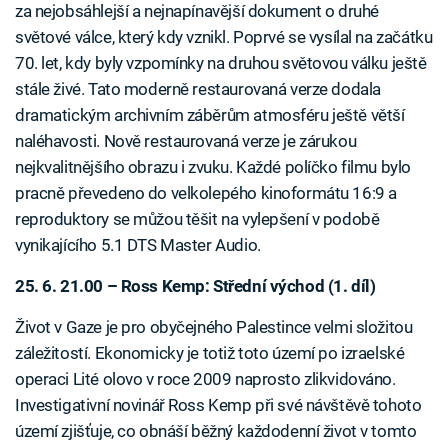
za nejobsáhlejší a nejnapínavější dokument o druhé
světové válce, který kdy vznikl. Poprvé se vysílal na začátku
70. let, kdy byly vzpomínky na druhou světovou válku ještě
stále živé. Tato moderně restaurovaná verze dodala
dramatickým archivním záběrům atmosféru ještě větší
naléhavosti. Nově restaurovaná verze je zárukou
nejkvalitnějšího obrazu i zvuku. Každé políčko filmu bylo
pracně převedeno do velkolepého kinoformátu 16:9 a
reproduktory se můžou těšit na vylepšení v podobě
vynikajícího 5.1 DTS Master Audio.
25. 6. 21.00 – Ross Kemp: Střední východ (1. díl)
Život v Gaze je pro obyčejného Palestince velmi složitou
záležitostí. Ekonomicky je totiž toto území po izraelské
operaci Lité olovo v roce 2009 naprosto zlikvidováno.
Investigativní novinář Ross Kemp při své návštěvě tohoto
území zjišťuje, co obnáší běžný každodenní život v tomto