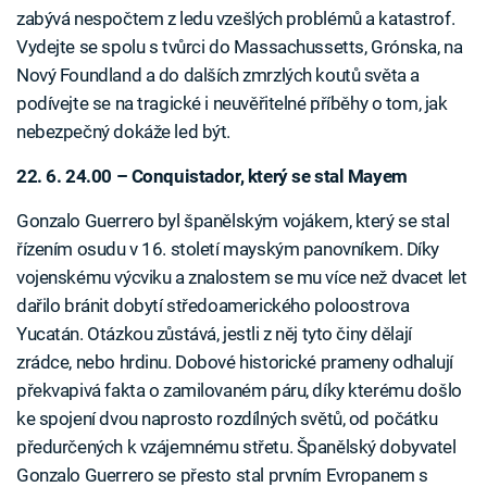
zabývá nespočtem z ledu vzešlých problémů a katastrof.
Vydejte se spolu s tvůrci do Massachussetts, Grónska, na
Nový Foundland a do dalších zmrzlých koutů světa a
podívejte se na tragické i neuvěřitelné příběhy o tom, jak
nebezpečný dokáže led být.
22. 6. 24.00 – Conquistador, který se stal Mayem
Gonzalo Guerrero byl španělským vojákem, který se stal
řízením osudu v 16. století mayským panovníkem. Díky
vojenskému výcviku a znalostem se mu více než dvacet let
dařilo bránit dobytí středoamerického poloostrova
Yucatán. Otázkou zůstává, jestli z něj tyto činy dělají
zrádce, nebo hrdinu. Dobové historické prameny odhalují
překvapivá fakta o zamilovaném páru, díky kterému došlo
ke spojení dvou naprosto rozdílných světů, od počátku
předurčených k vzájemnému střetu. Španělský dobyvatel
Gonzalo Guerrero se přesto stal prvním Evropanem s