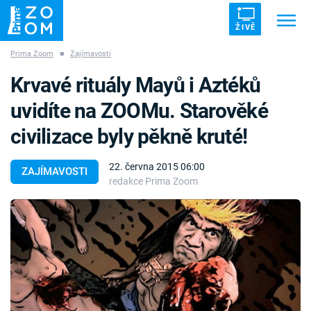
ŽIVĚ
Prima Zoom
■
Zajímavosti
Trendy:
ZRÁDCI
UFO
DRUHÁ SVĚTOVÁ VÁLKA
Krvavé rituály Mayů i Aztéků
ZÁHADY
VETŘELCI DÁVNOVĚKU
uvidíte na ZOOMu. Starověké
civilizace byly pěkně kruté!
22. června 2015 06:00
ZAJÍMAVOSTI
redakce Prima Zoom
Témata
Témata
Pořady
TV Program