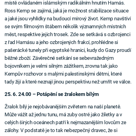
místě ovládaném islámským radikálním hnutím Hamás.
Ross Kemp se zajímá, jaká je možnost stabilizace situace
a jaké jsou vyhlídky na budoucí mírový život. Kemp navštíví
se svým filmovým štábem několik významných místních
měst, respektive jejich trosek. Zde se setkává s ozbrojenci
z řad Hamásu a jeho ozbrojených frakcí, prohlédne si
pašerácké tunely při egyptské hranici, kudy do Gazy proudí
běžné zboží. Závěrečné setkání se sebevražedným
bojovníkem je velmi silným zážitkem, zrovna tak jako
Kempův rozhovor s malými palestinskými dětmi, které
tady žijí a které neznají jinou perspektivu než umřít ve válce.
25. 6. 24.00 – Potápění se žralokem bílým
Žralok bílý je nejobávanějším zvířetem na naší planetě.
Může vážit až jednu tunu, má zuby ostré jako žiletky a v
celých širých oceánech patří k nejmazanějším lovcům ze
zálohy. V podstatě je to tak nebezpečný dravec, že si