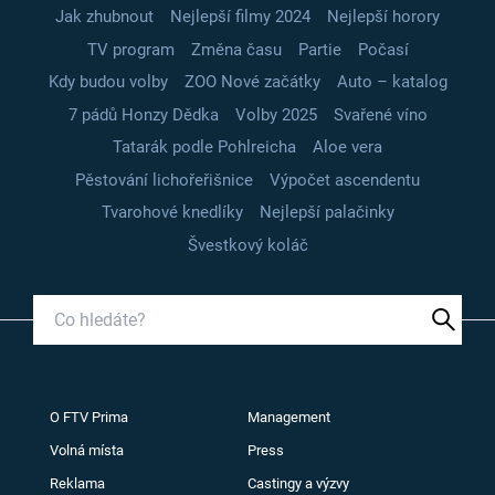
Jak zhubnout
Nejlepší filmy 2024
Nejlepší horory
TV program
Změna času
Partie
Počasí
Kdy budou volby
ZOO Nové začátky
Auto – katalog
7 pádů Honzy Dědka
Volby 2025
Svařené víno
Tatarák podle Pohlreicha
Aloe vera
Pěstování lichořeřišnice
Výpočet ascendentu
Tvarohové knedlíky
Nejlepší palačinky
Švestkový koláč
O FTV Prima
Management
Volná místa
Press
Reklama
Castingy a výzvy