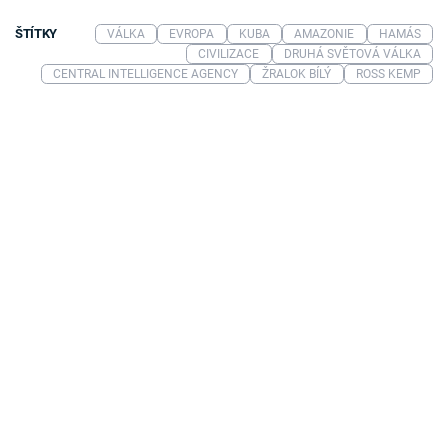
ŠTÍTKY
VÁLKA
EVROPA
KUBA
AMAZONIE
HAMÁS
CIVILIZACE
DRUHÁ SVĚTOVÁ VÁLKA
CENTRAL INTELLIGENCE AGENCY
ŽRALOK BÍLÝ
ROSS KEMP