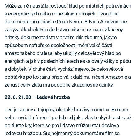
Může za ně neustále rostoucí hlad po místních potravinách
a energetických nebo minerálních zdrojích. Dvoudílná
dokumentární minisérie Ross Kemp: Bitva o Amazonii se
zabývá dlouholetým dědictvím ničení a zmaru. Zkušený
britský dokumentarista v prvním díle zkoumá, jakým
způsobem naftařské společnosti mění velké části
amazonského pralesa, aby ukojily celosvětový hlad po
energiích, a jak v posledních letech eskalovaly války o půdu
a dobytek. V druhé části vychází najevo, že celosvětová
poptávka po kokainu přispívá k dalšímu ničení Amazonie a
že růst ceny zlata má podobně zkázonosné účinky.
22. 6. 21.00 – Ledová hrozba
Led je krásný a tajuplný, ale také hrozivý a smrtící. Bere na
sebe myriádu forem i podob od jako vlas tenkých vrstev až
po tlusté kry, které se pro lidstvo můžou stát doslova
ledovou hrozbou. Stejnojmenný dokumentární film se