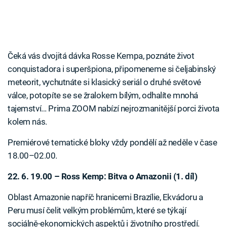
Čeká vás dvojitá dávka Rosse Kempa, poznáte život
conquistadora i superšpiona, připomeneme si čeljabinský
meteorit, vychutnáte si klasický seriál o druhé světové
válce, potopíte se se žralokem bílým, odhalíte mnohá
tajemství… Prima ZOOM nabízí nejrozmanitější porci života
kolem nás.
Premiérové tematické bloky vždy pondělí až neděle v čase
18.00–02.00.
22. 6. 19.00 – Ross Kemp: Bitva o Amazonii (1. díl)
Oblast Amazonie napříč hranicemi Brazílie, Ekvádoru a
Peru musí čelit velkým problémům, které se týkají
sociálně-ekonomických aspektů i životního prostředí.