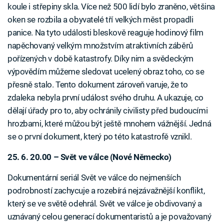
koule i střepiny skla. Více než 500 lidí bylo zraněno, většina
oken se rozbila a obyvatelé tří velkých měst propadli
panice. Na tyto události bleskově reaguje hodinový film
napěchovaný velkým množstvím atraktivních záběrů
pořízených v době katastrofy. Díky nim a svědeckým
výpovědím můžeme sledovat ucelený obraz toho, co se
přesně stalo. Tento dokument zároveň varuje, že to
zdaleka nebyla první událost svého druhu. A ukazuje, co
dělají úřady pro to, aby ochránily civilisty před budoucími
hrozbami, které můžou být ještě mnohem vážnější. Jedná
se o první dokument, který po této katastrofě vznikl.
25. 6. 20.00 – Svět ve válce (Nové Německo)
Dokumentární seriál Svět ve válce do nejmenších
podrobností zachycuje a rozebírá nejzávažnější konflikt,
který se ve světě odehrál. Svět ve válce je obdivovaný a
uznávaný celou generací dokumentaristů a je považovaný