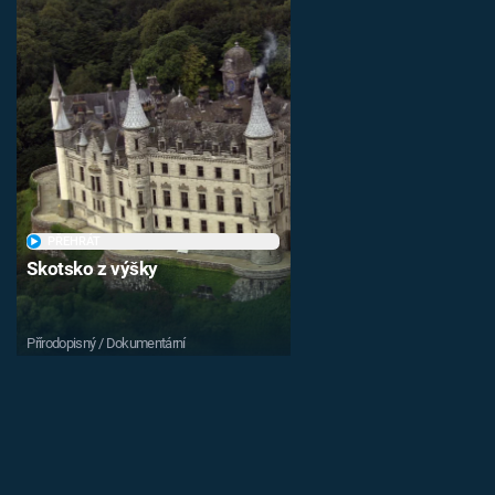
PŘEHRÁT
Skotsko z výšky
Přírodopisný / Dokumentární