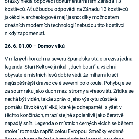
otázky hledá odpovědi dokumentární film Záhada 13
kostlivců. Ať už budou odpovědi na Záhadu 13 kostlivců
jakékoliv, archeologové mají jasno: díky možnostem
dnešních moderních technologií nebudou tito kostlivci
nikdy zapomenuti.
26. 6. 01.00 – Domov vlků
V mlžných horách na severu Španělska stále přežívá jedna
legenda. Staří Keltové jí říkali „duch bouří“ a všichni
obyvatelé místních lesů dobře vědí, že mlhami kráčí
nejúspěšnější dravec celé severní polokoule. Pohybuje se
za soumraku jako duch mezi stromy a vřesovišti. Zřídka se
nechá být viděn, takže zpráv o jeho výskytu zůstává
pomálu. Divoké vytí vlků, které je odnepaměti slyšet v
těchto končinách, mrazí stejně spolehlivě jako čerstvě
napadlý sníh. Legenda o místních černých vlcích se během
století roznesla napříč celou Evropou. Smečky vedené