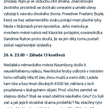
zmizela. Nyní je ve vzduchu cítit změna. Znečišťování
životního prostředí se dočkalo omezení a umělé útesy
vybízejí k návratu divokého života. Freediver Frederic Buyle,
který se bez sebemenšího zvuku potápí mezi plaché ryby,
hledá v hlubinách první navrátilce. Jeho metoda je
mnohem méně rušivá než klasické potápění, oceánoložka
Sandrine Ruiton proto doufá, že se jim díky tomu podaří
získat nejpřesnější výsledky.
26. 6. 23.00 – Záhada 13 kostlivců
Nedaleko německého města Naumburg došlo k
neuvěřitelnému nálezu. Neolitické hroby odkryté v místním
lomu odhalily těla tří žen, dvou mužů a osmi dětí. Ležela
tam tiše a bez hnutí dlouhých 4500 let, některá z nich
propletená v láskyplném objetí. Proč všichni zemřeli ve
stejnou dobu? Stali se snad oběťmi násilného činu? Co byli
zač a jak jejich strašlivé drama proběhlo? Na všechny tyto