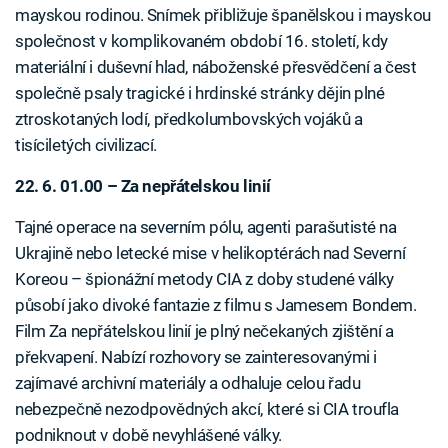
mayskou rodinou. Snímek přibližuje španělskou i mayskou
společnost v komplikovaném období 16. století, kdy
materiální i duševní hlad, náboženské přesvědčení a čest
společně psaly tragické i hrdinské stránky dějin plné
ztroskotaných lodí, předkolumbovských vojáků a
tisíciletých civilizací.
22. 6. 01.00 – Za nepřátelskou linií
Tajné operace na severním pólu, agenti parašutisté na
Ukrajině nebo letecké mise v helikoptérách nad Severní
Koreou – špionážní metody CIA z doby studené války
působí jako divoké fantazie z filmu s Jamesem Bondem.
Film Za nepřátelskou linií je plný nečekaných zjištění a
překvapení. Nabízí rozhovory se zainteresovanými i
zajímavé archivní materiály a odhaluje celou řadu
nebezpečně nezodpovědných akcí, které si CIA troufla
podniknout v době nevyhlášené války.