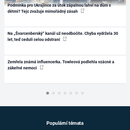
Podmínka pro Ukrajince za útok zápalnou lahví na dům s
dětmi? Tejc zvažuje mimořádný zásah
Na „Švarcenberský“ kanál už neodbočíte. Chyba vydržela 30
let, teď ceduli celou odstraní
Zemřela známá influencerka. Towleová podlehla vzácné a
zákeřné nemoci
Populární témata