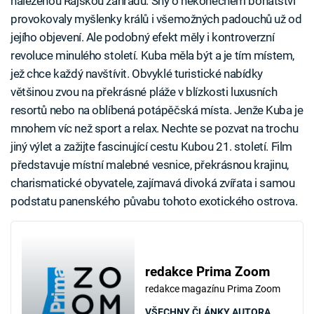
nalezenou Rajskou zahradu. Sny o nekonečném bohatství
provokovaly myšlenky králů i všemožných padouchů už od
jejího objevení. Ale podobný efekt měly i kontroverzní
revoluce minulého století. Kuba měla být a je tím místem,
jež chce každý navštívit. Obvyklé turistické nabídky
většinou zvou na překrásné pláže v blízkosti luxusních
resortů nebo na oblíbená potápěčská místa. Jenže Kuba je
mnohem víc než sport a relax. Nechte se pozvat na trochu
jiný výlet a zažijte fascinující cestu Kubou 21. století. Film
představuje místní malebné vesnice, překrásnou krajinu,
charismatické obyvatele, zajímavá divoká zvířata i samou
podstatu panenského půvabu tohoto exotického ostrova.
redakce Prima Zoom
redakce magazínu Prima Zoom
VŠECHNY ČLÁNKY AUTORA