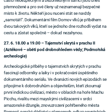
často nebezpečnými a bezohlednými samci jsou dnes
přemnožené a pro své členy už neznamenají bezpečné
místo k životu. Někteří jsou nuceni stát se navždy
„samotáři“. Dokumentární film Domov vlků je příběhem
dvou takových vlků, kteří se jednoho dne rozhodli vydat na
cestu a zůstat společně – dokud nezahynou.
27. 6. 18.00 a 19.00 – Tajemství skrytá v prachu II
(Aztékové – oběti pod drobnohledem vědy; Podmořská
archeologie)
Archeologické příběhy o tajemstvích skrytých v prachu
fascinují odborníky a laiky i v pokračování úspěšného
dokumentárního seriálu. Ve dvanácti nových epizodách se
připojíme k dobrodruhům a objevitelům, kteří zkoumají
první indickou civilizaci, město v oblacích na hoře Machu
Picchu, rivalitu mezi mayskými civilizacemi v srdci
amazonské džungle, znovuzrození pohřbeného města
Pompejí, perské dědictví v plamenech, odkaz egyptských