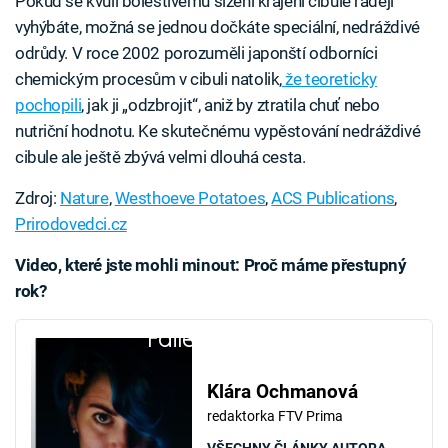
Pokud se kvůli bolestivému slzení krájení cibule raději
vyhýbáte, možná se jednou dočkáte speciální, nedráždivé
odrůdy. V roce 2002 porozuměli japonští odborníci
chemickým procesům v cibuli natolik,
že teoreticky
pochopili
, jak ji „odzbrojit“, aniž by ztratila chuť nebo
nutriční hodnotu. Ke skutečnému vypěstování nedráždivé
cibule ale ještě zbývá velmi dlouhá cesta.
Zdroj:
Nature
,
Westhoeve Potatoes
,
ACS Publications
,
Prirodovedci.cz
Video, které jste mohli minout: Proč máme přestupný
rok?
Failed to fetch
Klára Ochmanová
redaktorka FTV Prima
VŠECHNY ČLÁNKY AUTORA