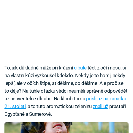
To, jak důkladně může při krájení
cibule
téct z očí i nosu, si
na vlastní kůži vyzkoušel kdekdo. Někdy je to horší, někdy
lepší, ale v očích štípe, ať děláme, co děláme. Ale proč se
to děje? Na tuhle otázku vědci neuměli správně odpovědět
až neuvěřitelně dlouho. Na kloub tomu
přišli až na začátku
21. století
, a to tuto aromatickou zeleninu
znali už
prastaří
Egypťané a Sumerové.