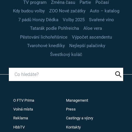
TV program
Změna času
Partie
Počasí
Kdy budou volby
ZOO Nové začátky
Auto – katalog
7 pádů Honzy Dědka
Volby 2025
Svařené víno
Tatarák podle Pohlreicha
Aloe vera
Pěstování lichořeřišnice
Výpočet ascendentu
Tvarohové knedlíky
Nejlepší palačinky
Švestkový koláč
O FTV Prima
Management
Volná místa
Press
Reklama
Castingy a výzvy
HbbTV
Kontakty