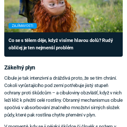
ZAJÍMAVOSTI
Co se s tělem děje, když visíme hlavou dolů? Rudý
obličej je ten nejmenší problém
Zákeřný plyn
Cibule je tak intenzivní a dráždivá proto, že se tím chrání.
Cokoli vyrůstajícího pod zemí potřebuje jistý stupeň
ochrany proti škůdcům – a cibuloviny obzvlášť, když v nich
leží klíč k přežití celé rostliny. Obranný mechanismus cibule
spočívá v absorbování značného množství sirných složek
půdy, které pak rostlina chytře přemění v plyn.
V momentě, kdy se ji nějaký škůdce či člověk s nožem v