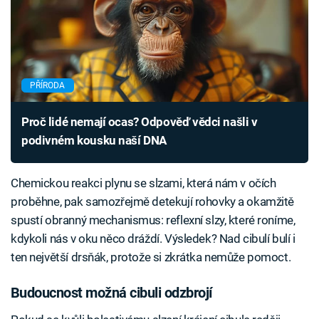
PŘÍRODA
Proč lidé nemají ocas? Odpověď vědci našli v
podivném kousku naší DNA
Chemickou reakci plynu se slzami, která nám v očích
proběhne, pak samozřejmě detekují rohovky a okamžitě
spustí obranný mechanismus: reflexní slzy, které roníme,
kdykoli nás v oku něco dráždí. Výsledek? Nad cibulí bulí i
ten největší drsňák, protože si zkrátka nemůže pomoct.
Budoucnost možná cibuli odzbrojí