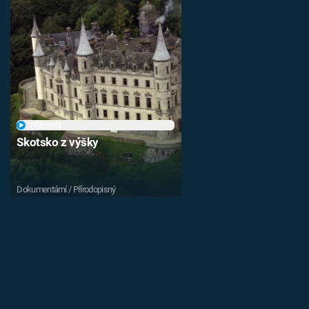
PŘEHRÁT
Skotsko z výšky
Dokumentární / Přírodopisný