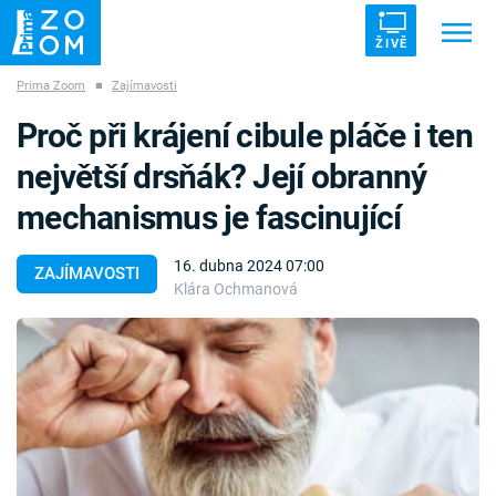
ŽIVĚ
Prima Zoom
■
Zajímavosti
Trendy:
ZRÁDCI
UFO
DRUHÁ SVĚTOVÁ VÁLKA
Proč při krájení cibule pláče i ten
ZÁHADY
VETŘELCI DÁVNOVĚKU
největší drsňák? Její obranný
mechanismus je fascinující
16. dubna 2024 07:00
ZAJÍMAVOSTI
Klára Ochmanová
Témata
Témata
Pořady
TV Program