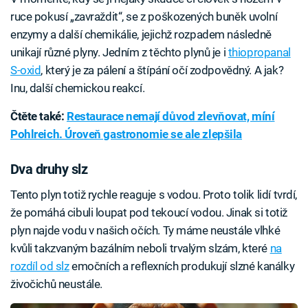
ruce pokusí „zavraždit“, se z poškozených buněk uvolní
enzymy a další chemikálie, jejichž rozpadem následně
unikají různé plyny. Jedním z těchto plynů je i
thiopropanal
S-oxid
, který je za pálení a štípání očí zodpovědný. A jak?
Inu, další chemickou reakcí.
Čtěte také:
Restaurace nemají důvod zlevňovat, míní
Pohlreich. Úroveň gastronomie se ale zlepšila
Dva druhy slz
Tento plyn totiž rychle reaguje s vodou. Proto tolik lidí tvrdí,
že pomáhá cibuli loupat pod tekoucí vodou. Jinak si totiž
plyn najde vodu v našich očích. Ty máme neustále vlhké
kvůli takzvaným bazálním neboli trvalým slzám, které
na
rozdíl od slz
emočních a reflexních produkují slzné kanálky
živočichů neustále.