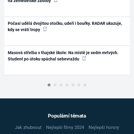
na zemědělské zásoby
Počasí udělá dvojitou otočku, udeří i bouřky. RADAR ukazuje,
kdy se vrátí tropy
Masová střelba v thajské škole: Na místě je sedm mrtvých.
Student po útoku spáchal sebevraždu
Populární témata
Jak zhubnout
Nejlepší filmy 2024
Nejlepší horory