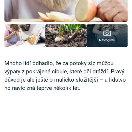
Časopis
Sledujte prima+
Přihlášení
6 fotografií
Sledujte nás
Mnoho lidí odhadlo, že za potoky slz můžou
výpary z pokrájené cibule, které oči dráždí. Pravý
důvod je ale ještě o maličko složitější – a lidstvo
ho navíc zná teprve několik let.