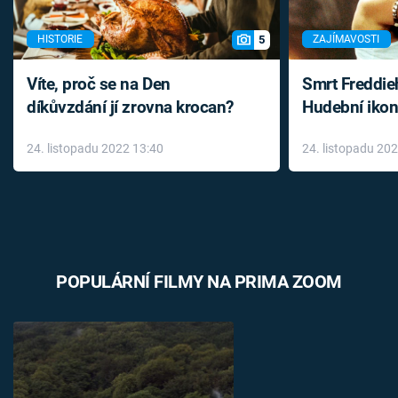
5
HISTORIE
ZAJÍMAVOSTI
Víte, proč se na Den
Smrt Freddie
díkůvzdání jí zrovna krocan?
Hudební ikon
až do konce 
24. listopadu 2022 13:40
24. listopadu 20
léky
POPULÁRNÍ FILMY NA PRIMA ZOOM