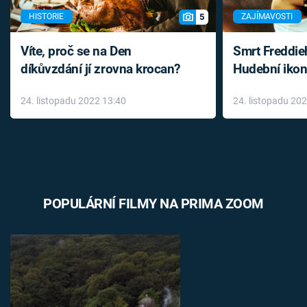
5
HISTORIE
ZAJÍMAVOSTI
Víte, proč se na Den
Smrt Freddie
díkůvzdání jí zrovna krocan?
Hudební ikon
až do konce 
24. listopadu 2022 13:40
24. listopadu 20
léky
POPULÁRNÍ FILMY NA PRIMA ZOOM