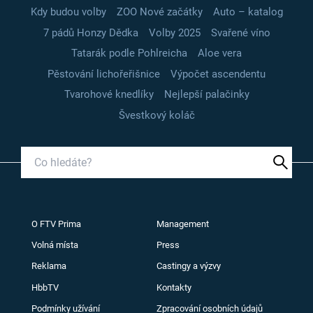
Kdy budou volby
ZOO Nové začátky
Auto – katalog
7 pádů Honzy Dědka
Volby 2025
Svařené víno
Tatarák podle Pohlreicha
Aloe vera
Pěstování lichořeřišnice
Výpočet ascendentu
Tvarohové knedlíky
Nejlepší palačinky
Švestkový koláč
O FTV Prima
Management
Volná místa
Press
Reklama
Castingy a výzvy
HbbTV
Kontakty
Podmínky užívání
Zpracování osobních údajů