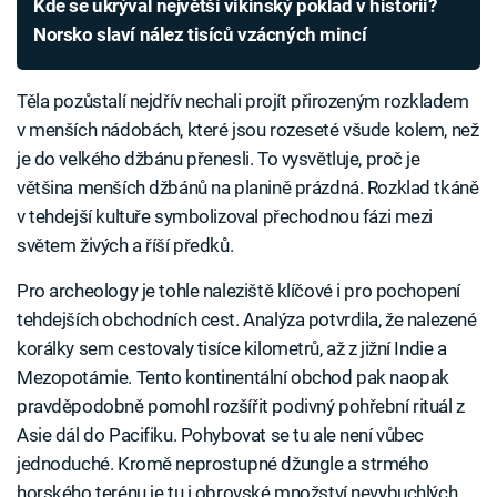
Kde se ukrýval největší vikinský poklad v historii?
Norsko slaví nález tisíců vzácných mincí
Těla pozůstalí nejdřív nechali projít přirozeným rozkladem
v menších nádobách, které jsou rozeseté všude kolem, než
je do velkého džbánu přenesli. To vysvětluje, proč je
většina menších džbánů na planině prázdná. Rozklad tkáně
v tehdejší kultuře symbolizoval přechodnou fázi mezi
světem živých a říší předků.
Pro archeology je tohle naleziště klíčové i pro pochopení
tehdejších obchodních cest. Analýza potvrdila, že nalezené
korálky sem cestovaly tisíce kilometrů, až z jižní Indie a
Mezopotámie. Tento kontinentální obchod pak naopak
pravděpodobně pomohl rozšířit podivný pohřební rituál z
Asie dál do Pacifiku. Pohybovat se tu ale není vůbec
jednoduché. Kromě neprostupné džungle a strmého
horského terénu je tu i obrovské množství nevybuchlých