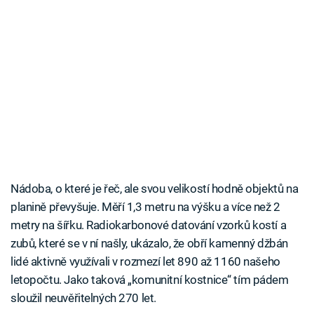
Nádoba, o které je řeč, ale svou velikostí hodně objektů na
planině převyšuje. Měří 1,3 metru na výšku a více než 2
metry na šířku. Radiokarbonové datování vzorků kostí a
zubů, které se v ní našly, ukázalo, že obří kamenný džbán
lidé aktivně využívali v rozmezí let 890 až 1160 našeho
letopočtu. Jako taková „komunitní kostnice“ tím pádem
sloužil neuvěřitelných 270 let.