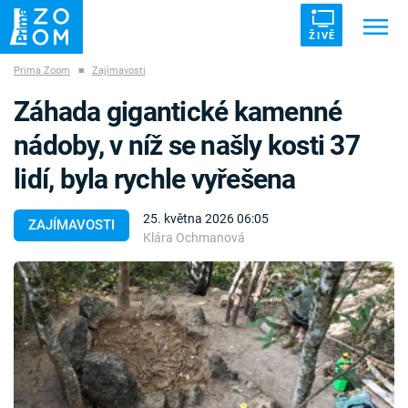
ŽIVĚ
Prima Zoom
■
Zajímavosti
Trendy:
ZRÁDCI
UFO
DRUHÁ SVĚTOVÁ VÁLKA
Záhada gigantické kamenné
ZÁHADY
VETŘELCI DÁVNOVĚKU
nádoby, v níž se našly kosti 37
lidí, byla rychle vyřešena
25. května 2026 06:05
ZAJÍMAVOSTI
Klára Ochmanová
Témata
Témata
Pořady
TV Program