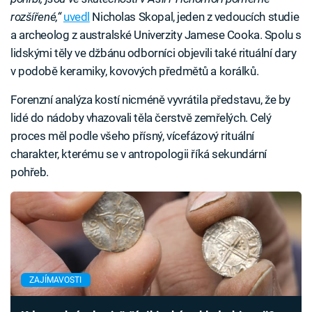
rozšířené,“
uvedl
Nicholas Skopal, jeden z vedoucích studie
a archeolog z australské Univerzity Jamese Cooka. Spolu s
lidskými těly ve džbánu odborníci objevili také rituální dary
v podobě keramiky, kovových předmětů a korálků.
Forenzní analýza kostí nicméně vyvrátila představu, že by
lidé do nádoby vhazovali těla čerstvě zemřelých. Celý
proces měl podle všeho přísný, vícefázový rituální
charakter, kterému se v antropologii říká sekundární
pohřeb.
ZAJÍMAVOSTI