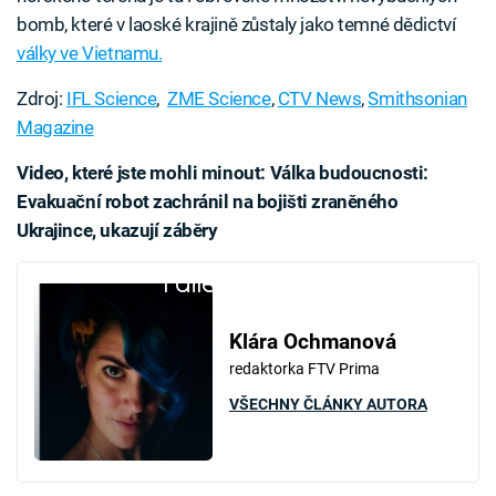
bomb, které v laoské krajině zůstaly jako temné dědictví
války ve Vietnamu.
Zdroj:
IFL Science
,
ZME Science
,
CTV News
,
Smithsonian
Magazine
Video, které jste mohli minout:
Válka budoucnosti:
Evakuační robot zachránil na bojišti zraněného
Ukrajince, ukazují záběry
Failed to fetch
Klára Ochmanová
redaktorka FTV Prima
VŠECHNY ČLÁNKY AUTORA