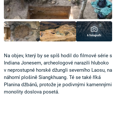
Časopis
Sledujte prima+
Přihlášení
6 fotografií
Sledujte nás
Na objev, který by se spíš hodil do filmové série s
Indiana Jonesem, archeologové narazili hluboko
v neprostupné horské džungli severního Laosu, na
náhorní plošině Siangkhuang. Té se také říká
Planina džbánů, protože je podivnými kamennými
monolity doslova posetá.