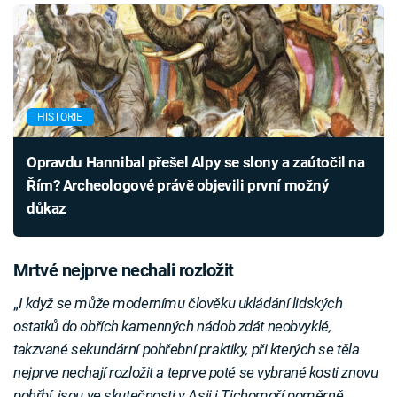
HISTORIE
Opravdu Hannibal přešel Alpy se slony a zaútočil na
Řím? Archeologové právě objevili první možný
důkaz
Mrtvé nejprve nechali rozložit
„
I když se může modernímu člověku ukládání lidských
ostatků do obřích kamenných nádob zdát neobvyklé,
takzvané sekundární pohřební praktiky, při kterých se těla
nejprve nechají rozložit a teprve poté se vybrané kosti znovu
pohřbí, jsou ve skutečnosti v Asii i Tichomoří poměrně