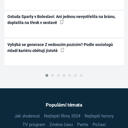
Ostuda Sparty v Boleslavi: Ani jednou nevystřelila na bránu,
doplatila na třesk v sestavě
Vyhýbá se generace Z vedoucím pozicím? Podle sociologů
mladí kariéru obětují jistotě
Populární témata
Jak zhubnout
Nejlepší filmy 2024
Nejlepší horory
TV program
Změna času
Partie
Počasí