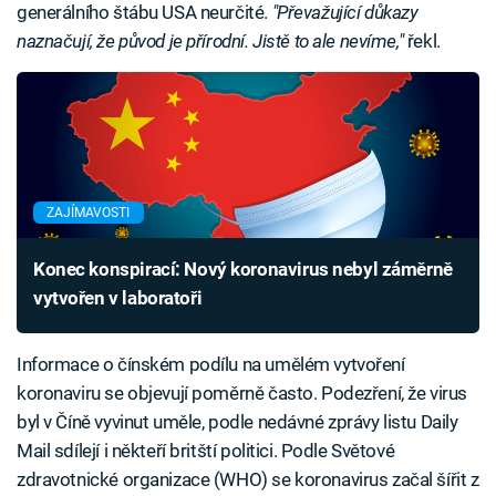
generálního štábu USA neurčité.
"Převažující důkazy
naznačují, že původ je přírodní. Jistě to ale nevíme,"
řekl.
ZAJÍMAVOSTI
Konec konspirací: Nový koronavirus nebyl záměrně
vytvořen v laboratoři
Informace o čínském podílu na umělém vytvoření
koronaviru se objevují poměrně často. Podezření, že virus
byl v Číně vyvinut uměle, podle nedávné zprávy listu Daily
Mail sdílejí i někteří britští politici. Podle Světové
zdravotnické organizace (WHO) se koronavirus začal šířit z