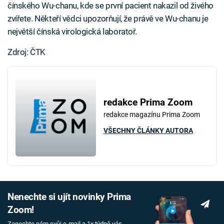
čínského Wu-chanu, kde se první pacient nakazil od živého
zvířete. Někteří vědci upozorňují, že právě ve Wu-chanu je
největší čínská virologická laboratoř.
Zdroj: ČTK
redakce Prima Zoom
redakce magazínu Prima Zoom
VŠECHNY ČLÁNKY AUTORA
Nenechte si ujít novinky Prima
Zoom!
Zanechte nám svůj e-mail a 1x týdně vás