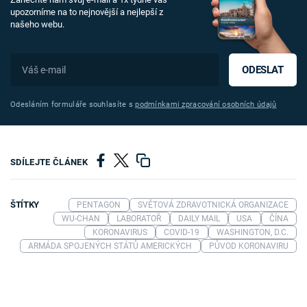
upozorníme na to nejnovější a nejlepší z
našeho webu.
ODESLAT
Odesláním formuláře souhlasíte s
podmínkami zpracování osobních údajů
SDÍLEJTE ČLÁNEK
ŠTÍTKY
PENTAGON
SVĚTOVÁ ZDRAVOTNICKÁ ORGANIZACE
WU-CHAN
LABORATOŘ
DAILY MAIL
USA
ČÍNA
KORONAVIRUS
COVID-19
WASHINGTON, D.C.
ARMÁDA SPOJENÝCH STÁTŮ AMERICKÝCH
PŮVOD KORONAVIRU