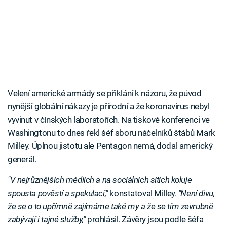
Velení americké armády se přiklání k názoru, že původ
nynější globální nákazy je přírodní a že koronavirus nebyl
vyvinut v čínských laboratořích. Na tiskové konferenci ve
Washingtonu to dnes řekl šéf sboru náčelníků štábů Mark
Milley. Úplnou jistotu ale Pentagon nemá, dodal americký
generál.
"V nejrůznějších médiích a na sociálních sítích koluje
spousta pověstí a spekulací,"
konstatoval Milley.
"Není divu,
že se o to upřímně zajímáme také my a že se tím zevrubně
zabývají i tajné služby,"
prohlásil. Závěry jsou podle šéfa