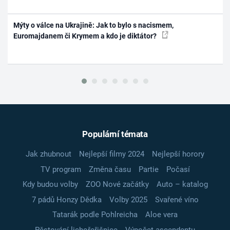
Mýty o válce na Ukrajině: Jak to bylo s nacismem,
Euromajdanem či Krymem a kdo je diktátor?
Populární témata
Jak zhubnout
Nejlepší filmy 2024
Nejlepší horory
TV program
Změna času
Partie
Počasí
Kdy budou volby
ZOO Nové začátky
Auto – katalog
7 pádů Honzy Dědka
Volby 2025
Svařené víno
Tatarák podle Pohlreicha
Aloe vera
Pěstování lichořeřišnice
Výpočet ascendentu