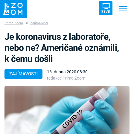
ŽIVĚ
Prima Zoom
■
Zajímavosti
Trendy:
ZRÁDCI
UFO
DRUHÁ SVĚTOVÁ VÁLKA
Je koronavirus z laboratoře,
ZÁHADY
VETŘELCI DÁVNOVĚKU
nebo ne? Američané oznámili,
k čemu došli
16. dubna 2020 08:30
ZAJÍMAVOSTI
redakce Prima Zoom
Témata
Témata
Pořady
TV Program