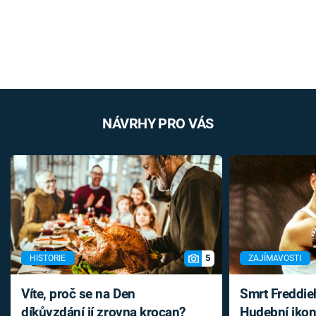
NÁVRHY PRO VÁS
5
HISTORIE
ZAJÍMAVOSTI
Víte, proč se na Den
Smrt Freddie
díkůvzdání jí zrovna krocan?
Hudební ikon