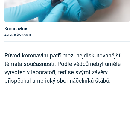
Časopis
Sledujte prima+
Koronavirus
Zdroj: istock.com
Přihlášení
Původ koronaviru patří mezi nejdiskutovanější
Sledujte nás
témata současnosti. Podle vědců nebyl uměle
vytvořen v laboratoři, teď se svými závěry
přispěchal americký sbor náčelníků štábů.