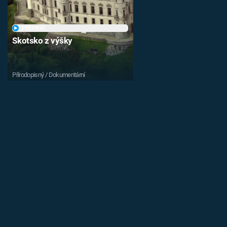
PŘEHRÁT
Skotsko z výšky
Přírodopisný / Dokumentární