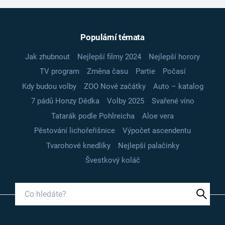
Populární témata
Jak zhubnout
Nejlepší filmy 2024
Nejlepší horory
TV program
Změna času
Partie
Počasí
Kdy budou volby
ZOO Nové začátky
Auto – katalog
7 pádů Honzy Dědka
Volby 2025
Svařené víno
Tatarák podle Pohlreicha
Aloe vera
Pěstování lichořeřišnice
Výpočet ascendentu
Tvarohové knedlíky
Nejlepší palačinky
Švestkový koláč