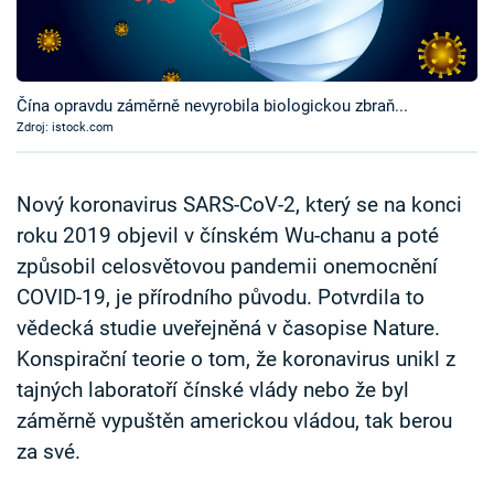
Časopis
Sledujte prima+
Čína opravdu záměrně nevyrobila biologickou zbraň...
Zdroj: istock.com
Přihlášení
Nový koronavirus SARS-CoV-2, který se na konci
Sledujte nás
roku 2019 objevil v čínském Wu-chanu a poté
způsobil celosvětovou pandemii onemocnění
COVID-19, je přírodního původu. Potvrdila to
vědecká studie uveřejněná v časopise Nature.
Konspirační teorie o tom, že koronavirus unikl z
tajných laboratoří čínské vlády nebo že byl
záměrně vypuštěn americkou vládou, tak berou
za své.