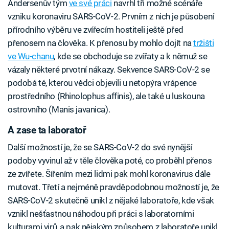
Andersenův tým
ve své práci
navrhl tři možné scénáře
vzniku koronaviru SARS-CoV-2. Prvním z nich je působení
přírodního výběru ve zvířecím hostiteli ještě před
přenosem na člověka. K přenosu by mohlo dojít na
tržišti
ve Wu-chanu
, kde se obchoduje se zvířaty a k němuž se
vázaly některé prvotní nákazy. Sekvence SARS-CoV-2 se
podobá té, kterou vědci objevili u netopýra vrápence
prostředního (Rhinolophus affinis), ale také u luskouna
ostrovního (Manis javanica).
A zase ta laboratoř
Další možností je, že se SARS-CoV-2 do své nynější
podoby vyvinul až v těle člověka poté, co proběhl přenos
ze zvířete. Šířením mezi lidmi pak mohl koronavirus dále
mutovat. Třetí a nejméně pravděpodobnou možností je, že
SARS-CoV-2 skutečně unikl z nějaké laboratoře, kde však
vznikl nešťastnou náhodou při práci s laboratorními
kulturami virů, a pak nějakým způsobem z laboratoře unikl.