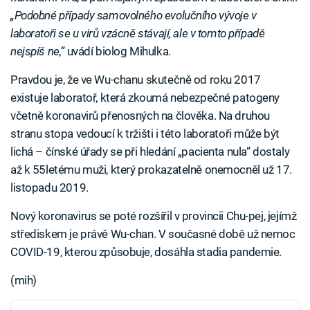
„Podobné případy samovolného evolučního vývoje v
laboratoři se u virů vzácně stávají, ale v tomto případě
nejspíš ne,“
uvádí biolog Mihulka.
Pravdou je, že ve Wu-chanu skutečně od roku 2017
existuje laboratoř, která zkoumá nebezpečné patogeny
včetně koronavirů přenosných na člověka. Na druhou
stranu stopa vedoucí k tržišti i této laboratoři může být
lichá – čínské úřady se při hledání „pacienta nula“ dostaly
až k 55letému muži, který prokazatelně onemocněl už 17.
listopadu 2019.
Nový koronavirus se poté rozšířil v provincii Chu-pej, jejímž
střediskem je právě Wu-chan. V současné době už nemoc
COVID-19, kterou způsobuje, dosáhla stadia pandemie.
(mih)