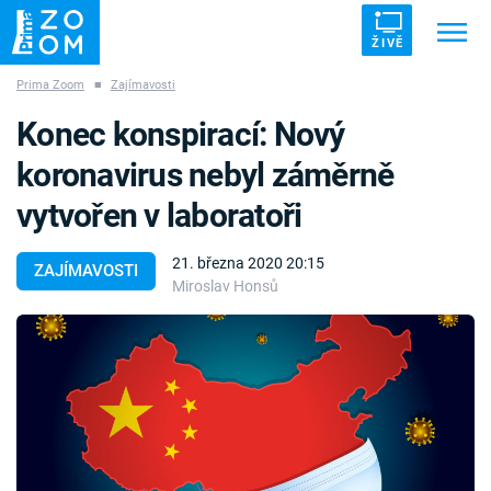
ŽIVĚ
Prima Zoom
■
Zajímavosti
Trendy:
ZRÁDCI
UFO
DRUHÁ SVĚTOVÁ VÁLKA
Konec konspirací: Nový
ZÁHADY
VETŘELCI DÁVNOVĚKU
koronavirus nebyl záměrně
vytvořen v laboratoři
21. března 2020 20:15
ZAJÍMAVOSTI
Miroslav Honsů
Témata
Témata
Pořady
TV Program