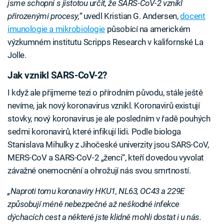
jsme schopni s jistotou určit, že SARS-CoV-2 vznikl
přirozenými procesy,“
uvedl Kristian G. Andersen,
docent
imunologie a mikrobiologie
působící na americkém
výzkumném institutu Scripps Research v kalifornské La
Jolle.
Jak vznikl SARS-CoV-2?
I když ale přijmeme tezi o přírodním původu, stále ještě
nevíme, jak nový koronavirus vznikl. Koronavirů existují
stovky, nový koronavirus je ale posledním v řadě pouhých
sedmi koronavirů, které infikují lidi. Podle biologa
Stanislava Mihulky z Jihočeské univerzity jsou SARS-CoV,
MERS-CoV a SARS-CoV-2 „ženci“, kteří dovedou vyvolat
závažné onemocnění a ohrožují nás svou smrtností.
„Naproti tomu koronaviry HKU1, NL63, OC43 a 229E
způsobují méně nebezpečné až neškodné infekce
dýchacích cest a některé jste klidně mohli dostat i u nás.