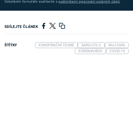
Odesláním formuláře souhlasíte s
podmínkami zpracování osobních údajů
SDÍLEJTE ČLÁNEK
ŠTÍTKY
KONSPIRAČNÍ TEORIE
SARS-COV-2
WU-CHAN
KORONAVIRUS
COVID-19