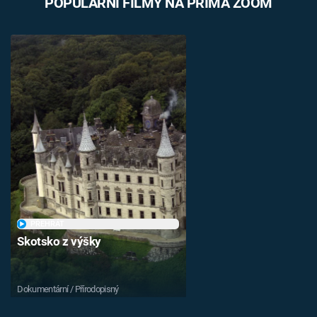
POPULÁRNÍ FILMY NA PRIMA ZOOM
PŘEHRÁT
Skotsko z výšky
Dokumentární / Přírodopisný