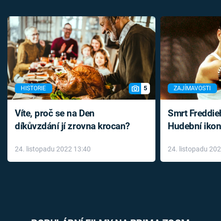
5
HISTORIE
ZAJÍMAVOSTI
Víte, proč se na Den
Smrt Freddie
díkůvzdání jí zrovna krocan?
Hudební ikon
až do konce 
24. listopadu 2022 13:40
24. listopadu 20
léky