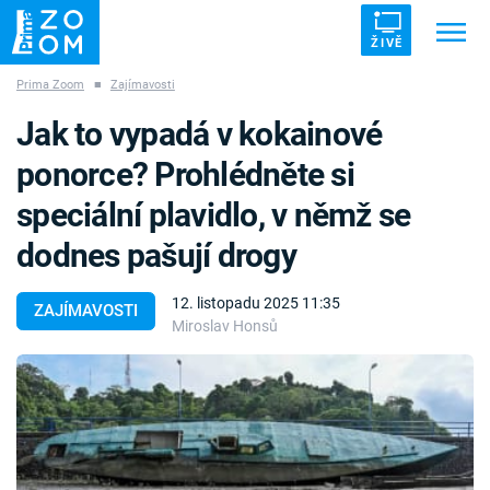
ŽIVĚ
Prima Zoom
■
Zajímavosti
Trendy:
ZRÁDCI
UFO
DRUHÁ SVĚTOVÁ VÁLKA
Jak to vypadá v kokainové
ZÁHADY
VETŘELCI DÁVNOVĚKU
ponorce? Prohlédněte si
speciální plavidlo, v němž se
dodnes pašují drogy
Témata
12. listopadu 2025 11:35
ZAJÍMAVOSTI
Miroslav Honsů
Témata
Pořady
TV Program