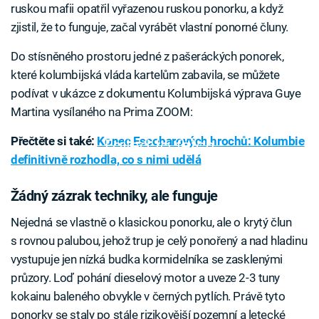
ruskou mafii opatřil vyřazenou ruskou ponorku, a když
zjistil, že to funguje, začal vyrábět vlastní ponorné čluny.
Do stísněného prostoru jedné z pašeráckých ponorek,
které kolumbijská vláda kartelům zabavila, se můžete
podívat v ukázce z dokumentu Kolumbijská výprava Guye
Martina vysílaného na Prima ZOOM:
Přečtěte si také:
Konec Escobarových hrochů: Kolumbie
Failed to fetch
definitivně rozhodla, co s nimi udělá
Žádný zázrak techniky, ale funguje
Nejedná se vlastně o klasickou ponorku, ale o krytý člun
s rovnou palubou, jehož trup je celý ponořený a nad hladinu
vystupuje jen nízká budka kormidelníka se zasklenými
průzory. Loď pohání dieselový motor a uveze 2-3 tuny
kokainu baleného obvykle v černých pytlích. Právě tyto
ponorky se staly po stále rizikovější pozemní a letecké