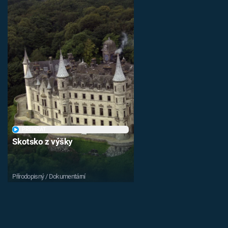
PŘEHRÁT
Skotsko z výšky
Přírodopisný / Dokumentární