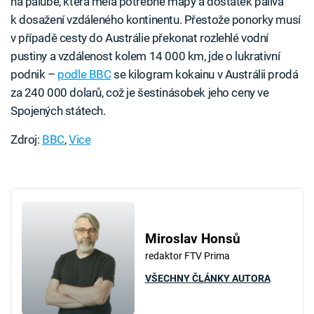
na palubě, která měla potřebné mapy a dostatek paliva
k dosažení vzdáleného kontinentu. Přestože ponorky musí
v případě cesty do Austrálie překonat rozlehlé vodní
pustiny a vzdálenost kolem 14 000 km, jde o lukrativní
podnik –
podle BBC
se kilogram kokainu v Austrálii prodá
za 240 000 dolarů, což je šestinásobek jeho ceny ve
Spojených státech.
Zdroj:
BBC
,
Vice
Miroslav Honsů
redaktor FTV Prima
VŠECHNY ČLÁNKY AUTORA