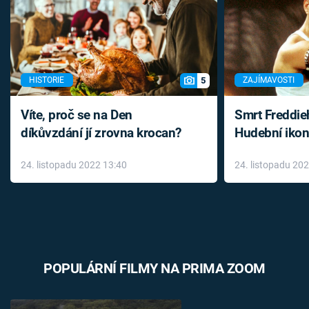
5
HISTORIE
ZAJÍMAVOSTI
Víte, proč se na Den
Smrt Freddie
díkůvzdání jí zrovna krocan?
Hudební ikon
až do konce 
24. listopadu 2022 13:40
24. listopadu 20
léky
POPULÁRNÍ FILMY NA PRIMA ZOOM