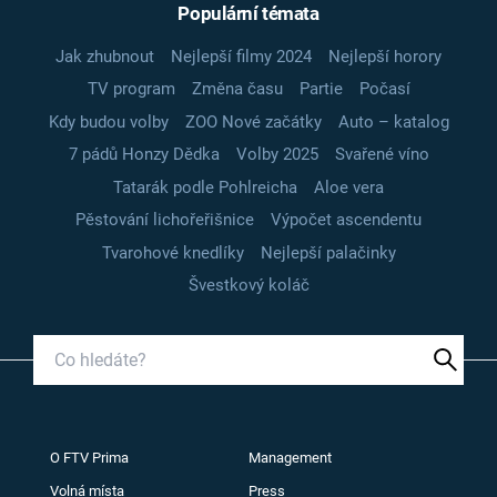
Populární témata
Jak zhubnout
Nejlepší filmy 2024
Nejlepší horory
TV program
Změna času
Partie
Počasí
Kdy budou volby
ZOO Nové začátky
Auto – katalog
7 pádů Honzy Dědka
Volby 2025
Svařené víno
Tatarák podle Pohlreicha
Aloe vera
Pěstování lichořeřišnice
Výpočet ascendentu
Tvarohové knedlíky
Nejlepší palačinky
Švestkový koláč
O FTV Prima
Management
Volná místa
Press