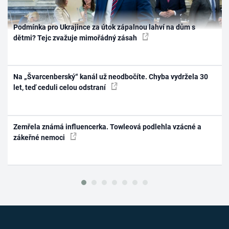
Podmínka pro Ukrajince za útok zápalnou lahví na dům s
dětmi? Tejc zvažuje mimořádný zásah
Na „Švarcenberský“ kanál už neodbočíte. Chyba vydržela 30
let, teď ceduli celou odstraní
Zemřela známá influencerka. Towleová podlehla vzácné a
zákeřné nemoci