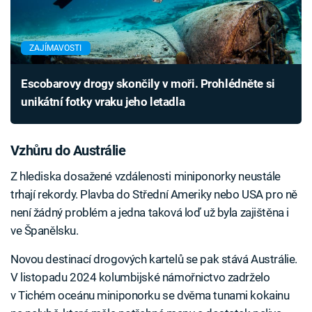
ZAJÍMAVOSTI
Escobarovy drogy skončily v moři. Prohlédněte si
unikátní fotky vraku jeho letadla
Vzhůru do Austrálie
Z hlediska dosažené vzdálenosti miniponorky neustále
trhají rekordy. Plavba do Střední Ameriky nebo USA pro ně
není žádný problém a jedna taková loď už byla zajištěna i
ve Španělsku.
Novou destinací drogových kartelů se pak stává Austrálie.
V listopadu 2024 kolumbijské námořnictvo zadrželo
v Tichém oceánu miniponorku se dvěma tunami kokainu