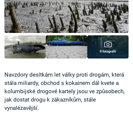
Časopis
Sledujte prima+
Přihlášení
9 fotografií
Sledujte nás
Navzdory desítkám let války proti drogám, která
stála miliardy, obchod s kokainem dál kvete a
kolumbijské drogové kartely jsou ve způsobech,
jak dostat drogu k zákazníkům, stále
vynalézavější.