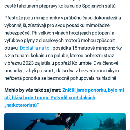
cestě tahounem přepravy kokainu do Spojených států.
Přestože jsou miniponorky v průběhu času dokonalejší a
výkonnější, zůstávají pro svou posádku mimořádně
nebezpečné. Při velkých vlnách hrozí jejich potopení a
výfukové plyny z dieselových motorů mohou způsobit
otravu.
Doplatila na to
i posádka 15metrové miniponorky
s 2,6 tunami kokainu na palubě, kterou pobřežní stráž
v březnu 2023 zajistila u pobřeží Kolumbie. Dva členové
posádky již byli po smrti, další dva v bezvědomí a nikým
neřízená ponorka se bezmocně pohupovala na hladině.
Mohlo by vás také zajímat:
Zničili jsme ponorku, bylo mi
ctí, hlásí hrdě Trump. Potvrdil smrt dalších
„narkoteroristů“