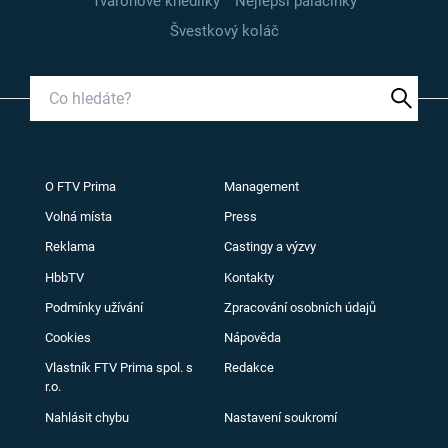
Tvarohové knedlíky
Nejlepší palačinky
Švestkový koláč
O FTV Prima
Management
Volná místa
Press
Reklama
Castingy a výzvy
HbbTV
Kontakty
Podmínky užívání
Zpracování osobních údajů
Cookies
Nápověda
Vlastník FTV Prima spol. s
Redakce
r.o.
Nahlásit chybu
Nastavení soukromí