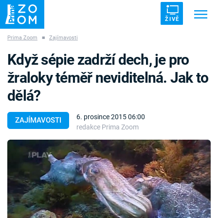
ŽIVĚ
Prima Zoom
■
Zajímavosti
Trendy:
ZRÁDCI
UFO
DRUHÁ SVĚTOVÁ VÁLKA
Když sépie zadrží dech, je pro
ZÁHADY
VETŘELCI DÁVNOVĚKU
žraloky téměř neviditelná. Jak to
dělá?
6. prosince 2015 06:00
ZAJÍMAVOSTI
redakce Prima Zoom
Témata
Témata
Pořady
TV Program