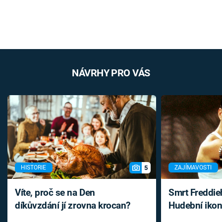
NÁVRHY PRO VÁS
5
HISTORIE
ZAJÍMAVOSTI
Víte, proč se na Den
Smrt Freddie
díkůvzdání jí zrovna krocan?
Hudební ikon
až do konce 