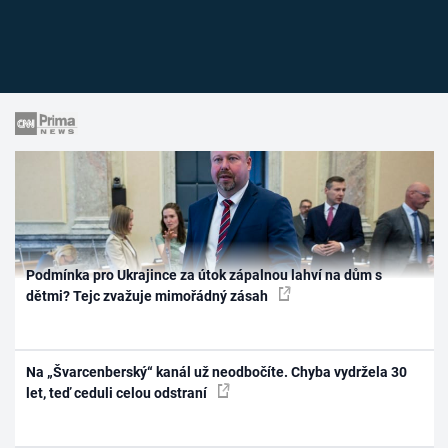
Podmínka pro Ukrajince za útok zápalnou lahví na dům s
dětmi? Tejc zvažuje mimořádný zásah
Na „Švarcenberský“ kanál už neodbočíte. Chyba vydržela 30
let, teď ceduli celou odstraní