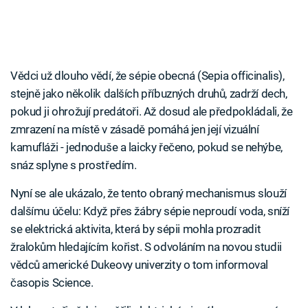
Vědci už dlouho vědí, že sépie obecná (Sepia officinalis),
stejně jako několik dalších příbuzných druhů, zadrží dech,
pokud ji ohrožují predátoři. Až dosud ale předpokládali, že
zmrazení na místě v zásadě pomáhá jen její vizuální
kamufláži - jednoduše a laicky řečeno, pokud se nehýbe,
snáz splyne s prostředím.
Nyní se ale ukázalo, že tento obraný mechanismus slouží
dalšímu účelu: Když přes žábry sépie neproudí voda, sníží
se elektrická aktivita, která by sépii mohla prozradit
žralokům hledajícím kořist. S odvoláním na novou studii
vědců americké Dukeovy univerzity o tom informoval
časopis Science.