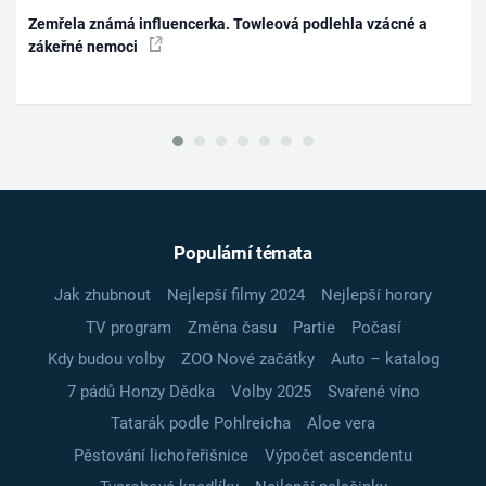
Zemřela známá influencerka. Towleová podlehla vzácné a
zákeřné nemoci
Populární témata
Jak zhubnout
Nejlepší filmy 2024
Nejlepší horory
TV program
Změna času
Partie
Počasí
Kdy budou volby
ZOO Nové začátky
Auto – katalog
7 pádů Honzy Dědka
Volby 2025
Svařené víno
Tatarák podle Pohlreicha
Aloe vera
Pěstování lichořeřišnice
Výpočet ascendentu