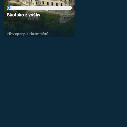
PŘEHRÁT
Skotsko z výšky
Přírodopisný / Dokumentární