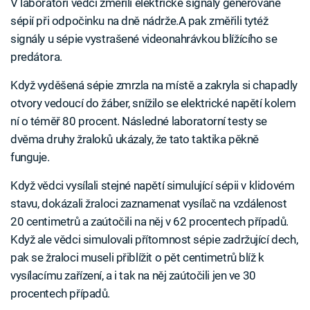
V laboratoři vědci změřili elektrické signály generované
sépií při odpočinku na dně nádrže.A pak změřili tytéž
signály u sépie vystrašené videonahrávkou blížícího se
predátora.
Když vyděšená sépie zmrzla na místě a zakryla si chapadly
otvory vedoucí do žáber, snížilo se elektrické napětí kolem
ní o téměř 80 procent. Následné laboratorní testy se
dvěma druhy žraloků ukázaly, že tato taktika pěkně
funguje.
Když vědci vysílali stejné napětí simulující sépii v klidovém
stavu, dokázali žraloci zaznamenat vysílač na vzdálenost
20 centimetrů a zaútočili na něj v 62 procentech případů.
Když ale vědci simulovali přítomnost sépie zadržující dech,
pak se žraloci museli přiblížit o pět centimetrů blíž k
vysílacímu zařízení, a i tak na něj zaútočili jen ve 30
procentech případů.