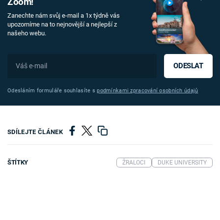
Zoom!
Zanechte nám svůj e-mail a 1x týdně vás
upozorníme na to nejnovější a nejlepší z
našeho webu.
ODESLAT
Odesláním formuláře souhlasíte s
podmínkami zpracování osobních údajů
SDÍLEJTE ČLÁNEK
ŠTÍTKY
ŽRALOCI
DUKE UNIVERSITY