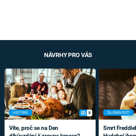
NÁVRHY PRO VÁS
5
HISTORIE
ZAJÍMAVOSTI
Víte, proč se na Den
Smrt Freddie