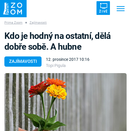
ŽIVĚ
Prima Zoom
■
Zajímavosti
Trendy:
ZRÁDCI
UFO
DRUHÁ SVĚTOVÁ VÁLKA
Kdo je hodný na ostatní, dělá
ZÁHADY
VETŘELCI DÁVNOVĚKU
dobře sobě. A hubne
12. prosince 2017 10:16
ZAJÍMAVOSTI
Topi Pigula
Témata
Témata
Pořady
TV Program