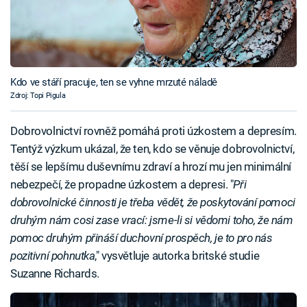
Kdo ve stáří pracuje, ten se vyhne mrzuté náladě
Zdroj: Topi Pigula
Dobrovolnictví rovněž pomáhá proti úzkostem a depresím.
Tentýž výzkum ukázal, že ten, kdo se věnuje dobrovolnictví,
těší se lepšímu duševnímu zdraví a hrozí mu jen minimální
nebezpečí, že propadne úzkostem a depresi. "
Při
dobrovolnické činnosti je třeba vědět, že poskytování pomoci
druhým nám cosi zase vrací: jsme-li si vědomi toho, že nám
pomoc druhým přináší duchovní prospěch, je to pro nás
pozitivní pohnutka
," vysvětluje autorka britské studie
Suzanne Richards.