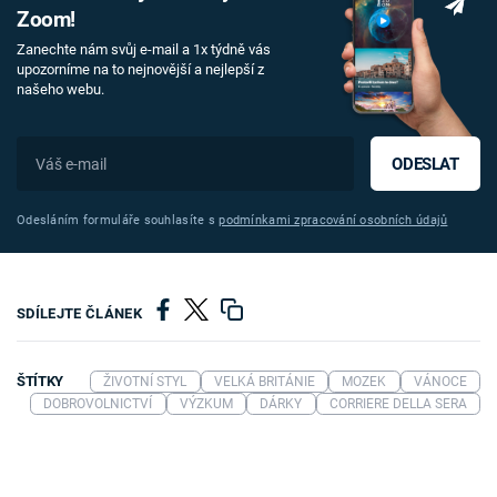
Zoom!
Zanechte nám svůj e-mail a 1x týdně vás
upozorníme na to nejnovější a nejlepší z
našeho webu.
ODESLAT
Odesláním formuláře souhlasíte s
podmínkami zpracování osobních údajů
SDÍLEJTE ČLÁNEK
ŠTÍTKY
ŽIVOTNÍ STYL
VELKÁ BRITÁNIE
MOZEK
VÁNOCE
DOBROVOLNICTVÍ
VÝZKUM
DÁRKY
CORRIERE DELLA SERA