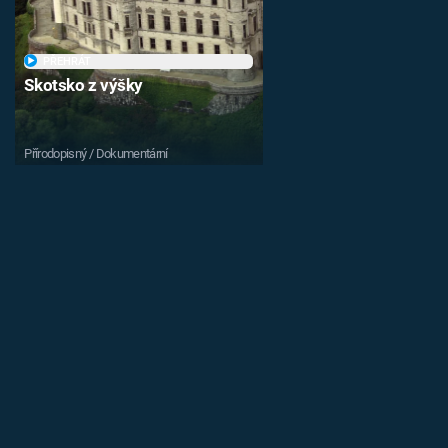
PŘEHRÁT
Skotsko z výšky
Přírodopisný / Dokumentární