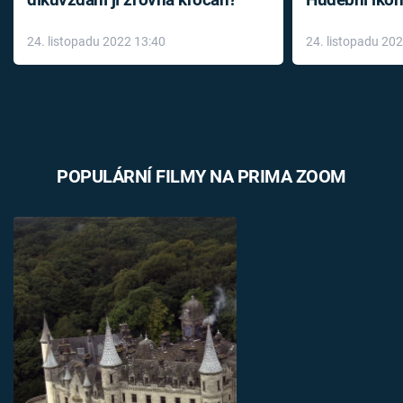
díkůvzdání jí zrovna krocan?
Hudební ikon
až do konce 
24. listopadu 2022 13:40
24. listopadu 20
léky
POPULÁRNÍ FILMY NA PRIMA ZOOM