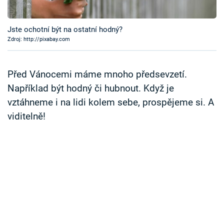
Časopis
Jste ochotní být na ostatní hodný?
Sledujte prima+
Zdroj: http://pixabay.com
Přihlášení
Před Vánocemi máme mnoho předsevzetí.
Například být hodný či hubnout. Když je
vztáhneme i na lidi kolem sebe, prospějeme si. A
Sledujte nás
viditelně!