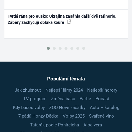
Tvrdá rána pro Rusko: Ukrajina zasáhla další dvě rafinerie.
Záběry zachycují oblaka kouře
Populární témata
Jak zhubnout
Nejlepší filmy 2024
Nejlepší horory
TV program
Změna času
Partie
Počasí
Kdy budou volby
ZOO Nové začátky
Auto – katalog
7 pádů Honzy Dědka
Volby 2025
Svařené víno
Tatarák podle Pohlreicha
Aloe vera