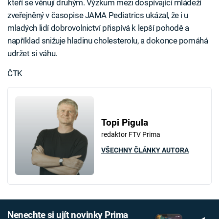
kteří se věnují druhým. Výzkum mezi dospívající mládeží
zveřejněný v časopise JAMA Pediatrics ukázal, že i u
mladých lidí dobrovolnictví přispívá k lepší pohodě a
například snižuje hladinu cholesterolu, a dokonce pomáhá
udržet si váhu.
ČTK
Topi Pigula
redaktor FTV Prima
VŠECHNY ČLÁNKY AUTORA
Nenechte si ujít novinky Prima