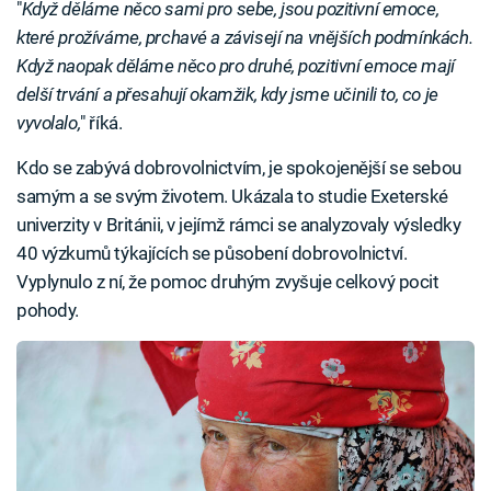
"
Když děláme něco sami pro sebe, jsou pozitivní emoce,
které prožíváme, prchavé a závisejí na vnějších podmínkách.
Když naopak děláme něco pro druhé, pozitivní emoce mají
delší trvání a přesahují okamžik, kdy jsme učinili to, co je
vyvolalo,
" říká.
Kdo se zabývá dobrovolnictvím, je spokojenější se sebou
samým a se svým životem. Ukázala to studie Exeterské
univerzity v Británii, v jejímž rámci se analyzovaly výsledky
40 výzkumů týkajících se působení dobrovolnictví.
Vyplynulo z ní, že pomoc druhým zvyšuje celkový pocit
pohody.