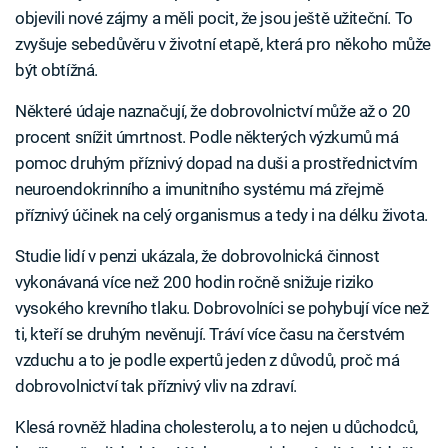
objevili nové zájmy a měli pocit, že jsou ještě užiteční. To
zvyšuje sebedůvěru v životní etapě, která pro někoho může
být obtížná.
Některé údaje naznačují, že dobrovolnictví může až o 20
procent snížit úmrtnost. Podle některých výzkumů má
pomoc druhým příznivý dopad na duši a prostřednictvím
neuroendokrinního a imunitního systému má zřejmě
příznivý účinek na celý organismus a tedy i na délku života.
Studie lidí v penzi ukázala, že dobrovolnická činnost
vykonávaná více než 200 hodin ročně snižuje riziko
vysokého krevního tlaku. Dobrovolníci se pohybují více než
ti, kteří se druhým nevěnují. Tráví více času na čerstvém
vzduchu a to je podle expertů jeden z důvodů, proč má
dobrovolnictví tak příznivý vliv na zdraví.
Klesá rovněž hladina cholesterolu, a to nejen u důchodců,