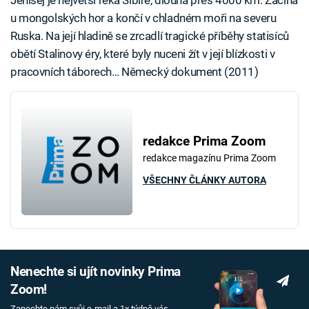
u mongolských hor a končí v chladném moři na severu
Ruska. Na její hladině se zrcadlí tragické příběhy statisíců
obětí Stalinovy éry, které byly nuceni žít v její blízkosti v
pracovních táborech… Německý dokument (2011)
redakce Prima Zoom
redakce magazínu Prima Zoom
VŠECHNY ČLÁNKY AUTORA
Nenechte si ujít novinky Prima
Zoom!
Zanechte nám svůj e-mail a 1x týdně vás