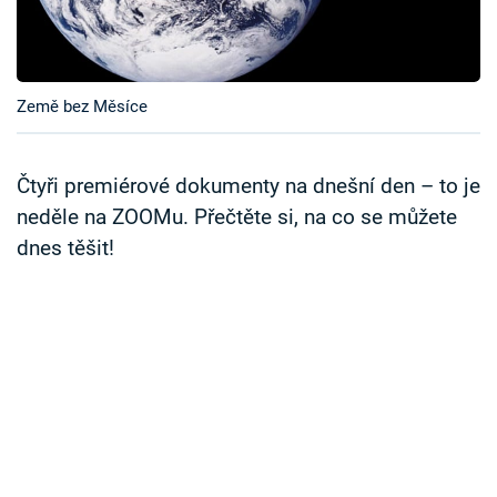
Časopis
Sledujte prima+
Země bez Měsíce
Přihlášení
Čtyři premiérové dokumenty na dnešní den – to je
neděle na ZOOMu. Přečtěte si, na co se můžete
Sledujte nás
dnes těšit!