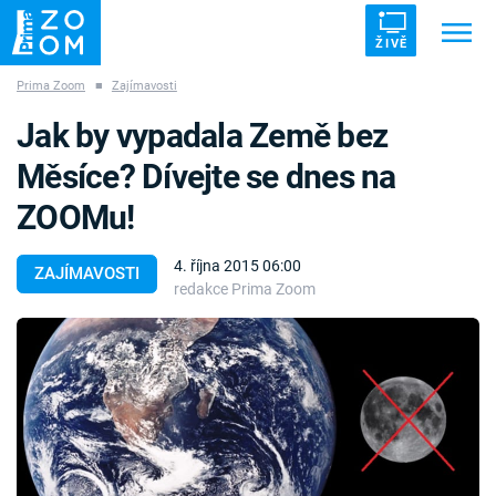
ŽIVĚ
Prima Zoom
■
Zajímavosti
Trendy:
ZRÁDCI
UFO
DRUHÁ SVĚTOVÁ VÁLKA
Jak by vypadala Země bez
ZÁHADY
VETŘELCI DÁVNOVĚKU
Měsíce? Dívejte se dnes na
ZOOMu!
4. října 2015 06:00
ZAJÍMAVOSTI
redakce Prima Zoom
Témata
Témata
Pořady
TV Program