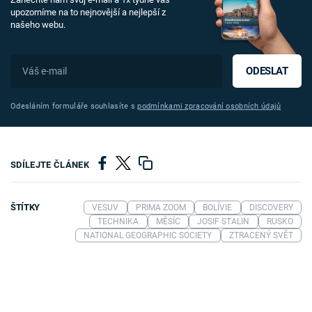
upozorníme na to nejnovější a nejlepší z
našeho webu.
ODESLAT
Odesláním formuláře souhlasíte s
podmínkami zpracování osobních údajů
SDÍLEJTE ČLÁNEK
ŠTÍTKY
VESUV
PRIMA ZOOM
BOLÍVIE
DISCOVERY
TECHNIKA
MĚSÍC
JOSIF STALIN
RUSKO
NATIONAL GEOGRAPHIC SOCIETY
ZTRACENÝ SVĚT