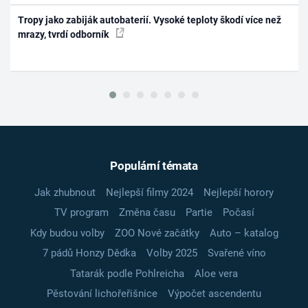
Tropy jako zabiják autobaterií. Vysoké teploty škodí více než
mrazy, tvrdí odborník
Populární témata
Jak zhubnout
Nejlepší filmy 2024
Nejlepší horory
TV program
Změna času
Partie
Počasí
Kdy budou volby
ZOO Nové začátky
Auto – katalog
7 pádů Honzy Dědka
Volby 2025
Svařené víno
Tatarák podle Pohlreicha
Aloe vera
Pěstování lichořeřišnice
Výpočet ascendentu