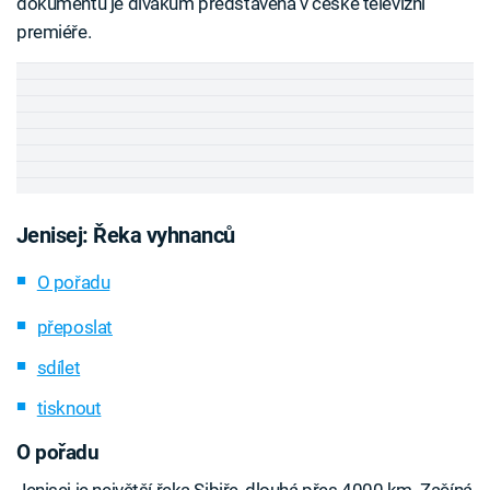
dokumentů je divákům představena v české televizní
premiéře.
Jenisej: Řeka vyhnanců
O pořadu
přeposlat
sdílet
tisknout
O pořadu
Jenisej je největší řeka Sibiře, dlouhá přes 4000 km. Začíná