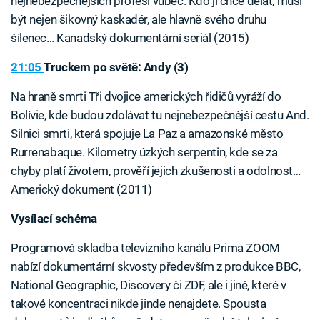
nejnebezpečnějších profesí vůbec. Kdo ji chce dělat, musí
být nejen šikovný kaskadér, ale hlavně svého druhu
šílenec… Kanadský dokumentární seriál (2015)
21:05
Truckem po světě: Andy (3)
Na hraně smrti Tři dvojice amerických řidičů vyráží do
Bolívie, kde budou zdolávat tu nejnebezpečnější cestu And.
Silnici smrti, která spojuje La Paz a amazonské město
Rurrenabaque. Kilometry úzkých serpentin, kde se za
chyby platí životem, prověří jejich zkušenosti a odolnost…
Americký dokument (2011)
Vysílací schéma
Programová skladba televizního kanálu Prima ZOOM
nabízí dokumentární skvosty především z produkce BBC,
National Geographic, Discovery či ZDF, ale i jiné, které v
takové koncentraci nikde jinde nenajdete. Spousta