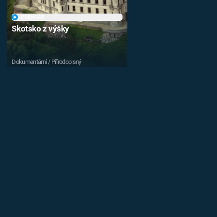
PŘEHRÁT
Skotsko z výšky
Dokumentární / Přírodopisný