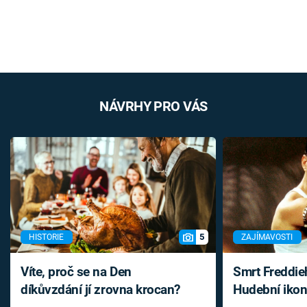
NÁVRHY PRO VÁS
5
HISTORIE
ZAJÍMAVOSTI
Víte, proč se na Den
Smrt Freddie
díkůvzdání jí zrovna krocan?
Hudební ikon