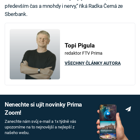
především čas a mnohdy i nervy,“ říká Radka Černá ze
Sberbank.
Topi Pigula
redaktor FTV Prima
VŠECHNY ČLÁNKY AUTORA
Nenechte si ujít novinky Prima
Zoom!
Zanechte nám svůj e-mail a 1x týdně vás
upozorníme na to nejnovější a nejlepší z
našeho webu.