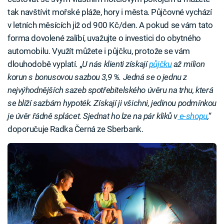
tak navštívit mořské pláže, hory i města. Půjčovné vychází
v letních měsících již od 900 Kč/den. A pokud se vám tato
forma dovolené zalíbí, uvažujte o investici do obytného
automobilu. Využít můžete i půjčku, protože se vám
dlouhodobě vyplatí. „
U nás klienti získají
půjčku
až milion
korun s bonusovou sazbou 3,9 %. Jedná se o jednu z
nejvýhodnějších sazeb spotřebitelského úvěru na trhu, která
se blíží sazbám hypoték. Získají ji všichni, jedinou podmínkou
je úvěr řádně splácet. Sjednat ho lze na pár kliků v
e-shopu
,
“
doporučuje Radka Černá ze Sberbank.