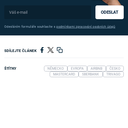
ODESLAT
Odesláním formuláře souhlasíte s
podmínkami zpracování osobních údajů
SDÍLEJTE ČLÁNEK
ŠTÍTKY
NĚMECKO
EVROPA
AIRBNB
ČESKO
MASTERCARD
SBERBANK
TRIVAGO