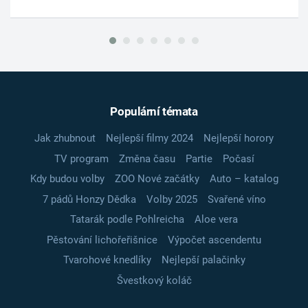
Populární témata
Jak zhubnout
Nejlepší filmy 2024
Nejlepší horory
TV program
Změna času
Partie
Počasí
Kdy budou volby
ZOO Nové začátky
Auto – katalog
7 pádů Honzy Dědka
Volby 2025
Svařené víno
Tatarák podle Pohlreicha
Aloe vera
Pěstování lichořeřišnice
Výpočet ascendentu
Tvarohové knedlíky
Nejlepší palačinky
Švestkový koláč