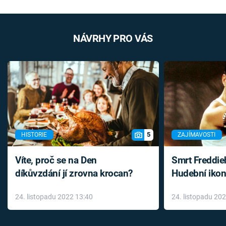
NÁVRHY PRO VÁS
5
HISTORIE
ZAJÍMAVOSTI
Víte, proč se na Den
Smrt Freddie
díkůvzdání jí zrovna krocan?
Hudební ikon
až do konce 
24. listopadu 2022 13:40
24. listopadu 20
léky