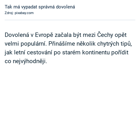
Časopis
Tak má vypadat správná dovolená
Zdroj: pixabay.com
Sledujte prima+
Dovolená v Evropě začala být mezi Čechy opět
Přihlášení
velmi populární. Přinášíme několik chytrých tipů,
jak letní cestování po starém kontinentu pořídit
co nejvýhodněji.
Sledujte nás