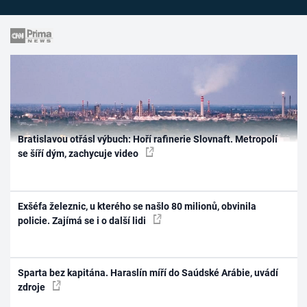
Bratislavou otřásl výbuch: Hoří rafinerie Slovnaft. Metropolí
se šíří dým, zachycuje video
Exšéfa železnic, u kterého se našlo 80 milionů, obvinila
policie. Zajímá se i o další lidi
Sparta bez kapitána. Haraslín míří do Saúdské Arábie, uvádí
zdroje