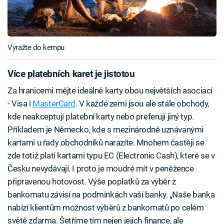
Vyražte do kempu
Více platebních karet je jistotou
Za hranicemi mějte ideálně karty obou největších asociací
- Visa i
MasterCard
. V každé zemi jsou ale stále obchody,
kde neakceptují platební karty nebo preferují jiný typ.
Příkladem je Německo, kde s mezinárodně uznávanými
kartami u řady obchodníků narazíte. Mnohem častěji se
zde totiž platí kartami typu EC (Electronic Cash), které se v
Česku nevydávají. I proto je moudré mít v peněžence
připravenou hotovost. Výše poplatků za výběr z
bankomatu závisí na podmínkách vaší banky. „Naše banka
nabízí klientům možnost výběrů z bankomatů po celém
světě zdarma. Šetříme tím nejen jejich finance, ale