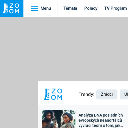
Menu
Témata
Pořady
TV Program
Cestování
Historie
HRADY A ZÁMKY
VIKINGOVÉ
HEDVÁBNÁ STEZKA
EPIDEMIE A
PANDEMIE
PŘÍRODA
STAROVĚKÝ EGYPT
Trendy:
Zrádci
U
Analýza DNA posledních
Druhá
Výročí
evropských neandrtálců
vyvrací teorii o tom, jak
světová válka