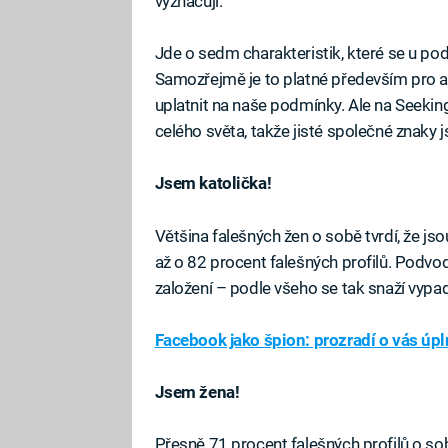
vyznačují.
Jde o sedm charakteristik, které se u podv
Samozřejmě je to platné především pro a
uplatnit na naše podmínky. Ale na Seekin
celého světa, takže jisté společné znaky j
Jsem katolička!
Většina falešných žen o sobě tvrdí, že js
až o 82 procent falešných profilů. Podvo
založení – podle všeho se tak snaží vypa
Facebook jako špion: prozradí o vás úp
Jsem žena!
Přesně 71 procent falešných profilů o sobě