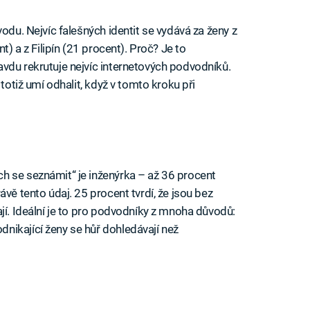
odu. Nejvíc falešných identit se vydává za ženy z
t) a z Filipín (21 procent). Proč? Je to
vdu rekrutuje nejvíc internetových podvodníků.
 totiž umí odhalit, když v tomto kroku při
h se seznámit“ je inženýrka – až 36 procent
vě tento údaj. 25 procent tvrdí, že jsou bez
jí. Ideální je to pro podvodníky z mnoha důvodů:
nikající ženy se hůř dohledávají než