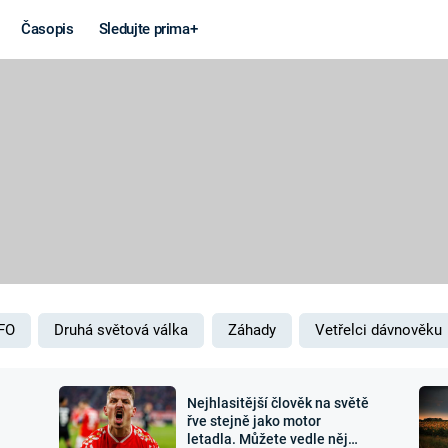
Časopis
Sledujte prima+
Věda a
Války
technika
STUDENÁ V
KORONAVIRUS
VÁLKA VE
VIETNAMU
VESMÍR
VÁLEČNÉ FI
MARS
SERIÁLY
FO
Druhá světová válka
Záhady
Vetřelci dávnověku
Nejhlasitější člověk na světě
Záhady a
Zajímav
řve stejně jako motor
letadla. Můžete vedle něj
konspirace