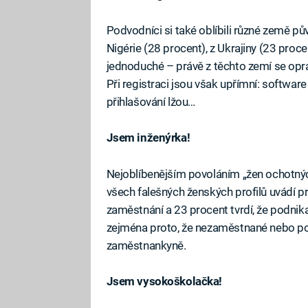
Podvodníci si také oblíbili různé země pův
Nigérie (28 procent), z Ukrajiny (23 procen
jednoduché – právě z těchto zemí se opra
Při registraci jsou však upřímní: software
přihlašování lžou…
Jsem inženýrka!
Nejoblíbenějším povoláním „žen ochotnýc
všech falešných ženských profilů uvádí prá
zaměstnání a 23 procent tvrdí, že podnika
zejména proto, že nezaměstnané nebo pod
zaměstnankyně.
Jsem vysokoškolačka!