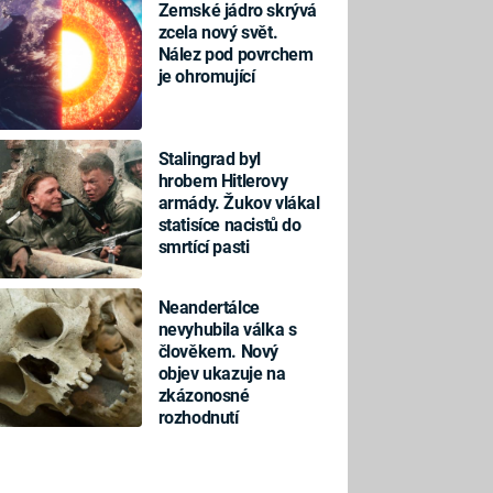
Zemské jádro skrývá
zcela nový svět.
Nález pod povrchem
je ohromující
Stalingrad byl
hrobem Hitlerovy
armády. Žukov vlákal
statisíce nacistů do
smrtící pasti
Neandertálce
nevyhubila válka s
člověkem. Nový
objev ukazuje na
zkázonosné
rozhodnutí