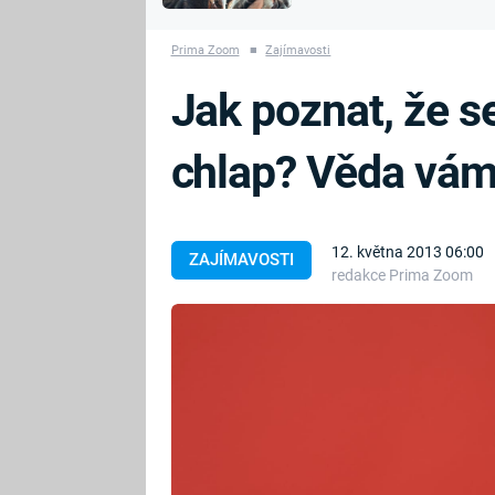
MARIE TEREZIE
vyhynuli
ADOLF HITLER
NAPOLEON
Prima Zoom
■
Zajímavosti
BONAPARTE
ATENTÁT NA
Jak poznat, že s
REINHARDA
BRITSKÁ
HEYDRICHA
KRÁLOVSKÁ
chlap? Věda vám
RODINA
PRVNÍ SVĚTOVÁ
VÁLKA
12. května 2013 06:00
ZAJÍMAVOSTI
redakce Prima Zoom