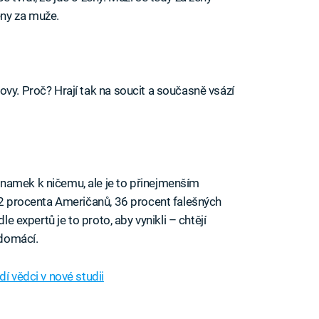
ny za muže.
vy. Proč? Hrají tak na soucit a současně vsází
namek k ničemu, ale je to přinejmenším
n 2 procenta Američanů, 36 procent falešných
le expertů je to proto, aby vynikli – chtějí
 domácí.
í vědci v nové studii