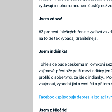
vydávají mnohem, mnohem častěji než že
Jsem vdova!
63 procent falešných žen se vydává za vdo
na to, že tak vypadají zranitelnější.
Jsem indiánka!
Tohle sice bude českému milovníkovi sez
zajímavé: přestože patří mezi indiány je
profilů o sobě tvrdí, že jde o indiánky… Pod
zaujmout, vypadat jiní a exotičtí a přitom
Facebook způsobuje depresi a izolaci, tvrd
Jsem z Nigérie!