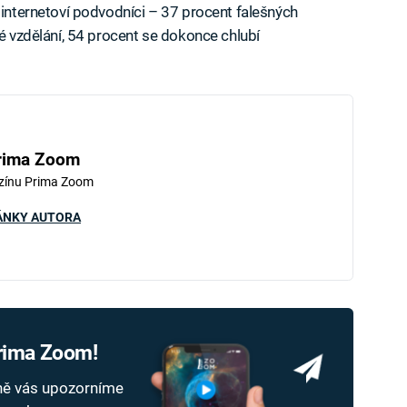
 internetoví podvodníci – 37 procent falešných
ké vzdělání, 54 procent se dokonce chlubí
rima Zoom
zínu Prima Zoom
ÁNKY AUTORA
Prima Zoom!
dně vás upozorníme