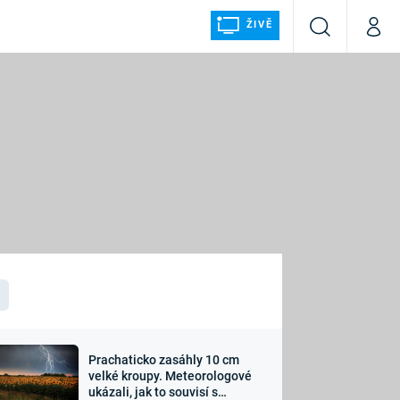
ŽIVĚ
Vyhledávání
Můj p
Prima+
ÁLKA
CNN Prima NEWS
Prima FRESH
Prima LIVING
LMY A
Prima Ženy
Prima LAJK
Prachaticko zasáhly 10 cm
osti
velké kroupy. Meteorologové
Sledujte nás
ukázali, jak to souvisí s