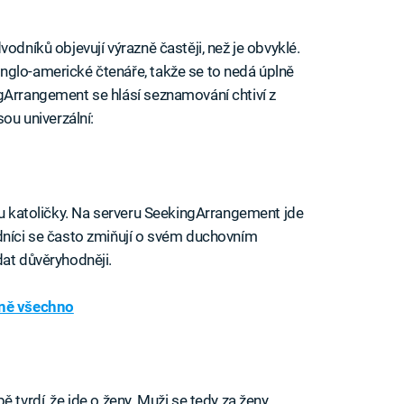
odníků objevují výrazně častěji, než je obvyklé.
nglo-americké čtenáře, takže se to nedá úplně
gArrangement se hlásí seznamování chtiví z
sou univerzální:
ou katoličky. Na serveru SeekingArrangement jde
dníci se často zmiňují o svém duchovním
dat důvěryhodněji.
lně všechno
 tvrdí, že jde o ženy. Muži se tedy za ženy