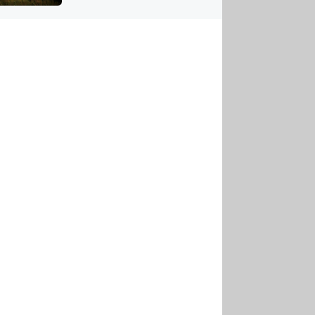
US
tornádem
RSUS
ZE A