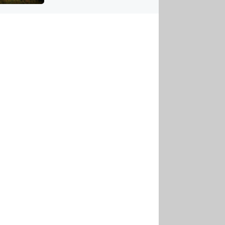
US
tornádem
RSUS
ZE A