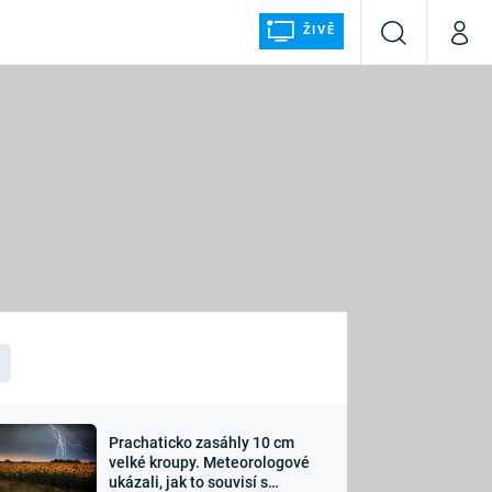
ŽIVĚ
Vyhledávání
Můj p
Prima+
ÁLKA
CNN Prima NEWS
Prima FRESH
Prima LIVING
LMY A
Prima Ženy
Prima LAJK
Prachaticko zasáhly 10 cm
osti
velké kroupy. Meteorologové
Sledujte nás
ukázali, jak to souvisí s