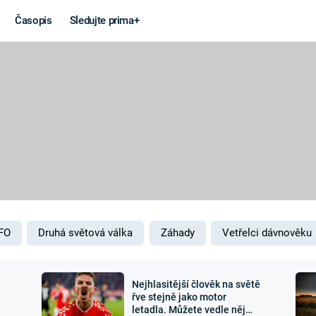
Časopis
Sledujte prima+
Věda a
Války
technika
STUDENÁ V
KORONAVIRUS
VÁLKA VE
VIETNAMU
VESMÍR
VÁLEČNÉ FI
MARS
SERIÁLY
FO
Druhá světová válka
Záhady
Vetřelci dávnověku
Nejhlasitější člověk na světě
Záhady a
Zajímav
řve stejně jako motor
letadla. Můžete vedle něj
konspirace