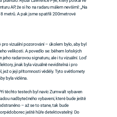
plavidlo. Rybář Lawrence Pye, který potkal ve
nturu AP, že si ho na radaru málem nevšiml: „Na
 18 metrů. A pak jsme spatřili 200metrové
ké pro vizuální pozorování – úkolem bylo, aby byl
eho velikosti. A povedlo se: během loňských
jeho radarovou signaturu, ale i tu vizuální. Loď
ktory, jinak byla vizuálně neviditelná i pro
 jež o její přítomnosti věděly. Tyto světlomety
 aby byla viděna.
Při těchto testech byl navíc Zumwalt vybaven
řadou nadbytečného vybavení, které bude ještě
odstraněno – až se to stane, tak bude
torpédoborec ještě hůře detektovatelný. Do