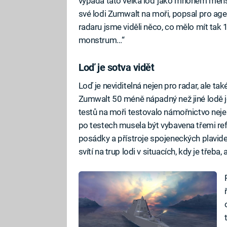
vypadá tato velká loď jako mnohem menší 
své lodi Zumwalt na moři, popsal pro age
radaru jsme viděli něco, co mělo mít tak
monstrum…“
Loď je sotva vidět
Loď je neviditelná nejen pro radar, ale ta
Zumwalt 50 méně nápadný než jiné lodě j
testů na moři testovalo námořnictvo nejen 
po testech musela být vybavena třemi refle
posádky a přístroje spojeneckých plavidel,
svítí na trup lodi v situacích, kdy je třeba,