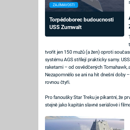
ZAJÍMAVOSTI
Torpédoborec budoucnosti
USS Zumwalt
tvořit jen 150 mužů (a žen) oproti souč
systému AGS střílejí prakticky samy. U
raketami – od osvědčených Tomahawk, až
Nezapomnělo se ani na hit dnešní doby 
rovnou čtyři.
Pro fanoušky Star Treku je pikantní, že pr
stejně jako kapitán slavné seriálové i film