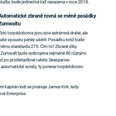
služby bude jedinečná loď nasazena v roce 2018.
Automatické zbraně rovná se méně posádky
Zumwaltu
Tyto torpédoborce jsou sice extrémně drahé, ale
také spoustu peněz ušetří. Posádku totiž bude
asnému standardu 275. Čím to? Zbraně díky
SS Zumwalt bude vyzbrojena nejméně 80 různými
 po protiletadlové rakety Seasparow.
– automatické sondy; ty ponese torpédoborec
vní kapitán lodi se jmenuje James Kirk, tedy
ové Enterprise.