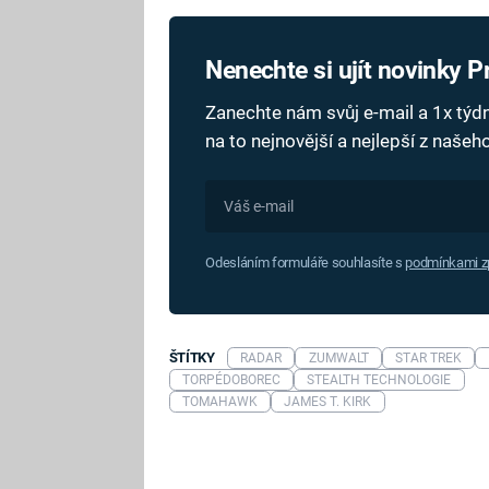
Nenechte si ujít novinky 
Zanechte nám svůj e-mail a 1x tý
na to nejnovější a nejlepší z naše
Odesláním formuláře souhlasíte s
podmínkami zp
ŠTÍTKY
RADAR
ZUMWALT
STAR TREK
TORPÉDOBOREC
STEALTH TECHNOLOGIE
TOMAHAWK
JAMES T. KIRK