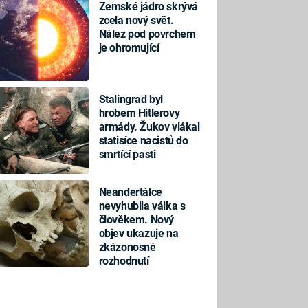
Zemské jádro skrývá
zcela nový svět.
Nález pod povrchem
je ohromující
Stalingrad byl
hrobem Hitlerovy
armády. Žukov vlákal
statisíce nacistů do
smrtící pasti
Neandertálce
nevyhubila válka s
člověkem. Nový
objev ukazuje na
zkázonosné
rozhodnutí