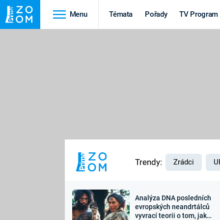
Menu
Témata
Pořady
TV Program
Cestování
Historie
HRADY A ZÁMKY
VIKINGOVÉ
HEDVÁBNÁ STEZKA
EPIDEMIE A
PANDEMIE
PŘÍRODA
STAROVĚKÝ EGYPT
Trendy:
Zrádci
U
Analýza DNA posledních
Druhá
Výročí
evropských neandrtálců
vyvrací teorii o tom, jak
světová válka