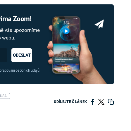
Prima Zoom!
dně vás upozorníme
ho webu.
ODESLAT
racování osobních údajů
USA
SDÍLEJTE ČLÁNEK