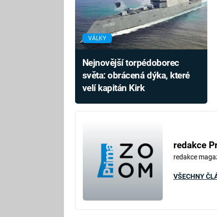
VÁLKY
Nejnovější torpédoborec
světa: obrácená dýka, které
velí kapitán Kirk
redakce P
redakce maga
VŠECHNY ČL