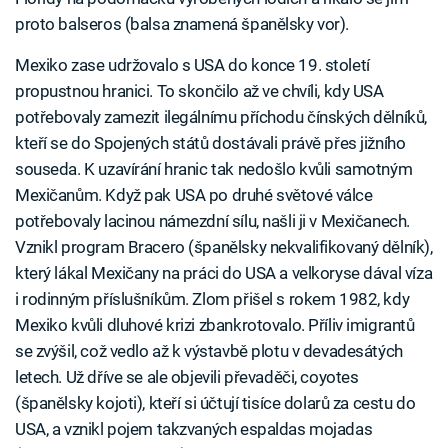
proto balseros (balsa znamená španělsky vor).
Mexiko zase udržovalo s USA do konce 19. století
propustnou hranici. To skončilo až ve chvíli, kdy USA
potřebovaly zamezit ilegálnímu příchodu čínských dělníků,
kteří se do Spojených států dostávali právě přes jižního
souseda. K uzavírání hranic tak nedošlo kvůli samotným
Mexičanům. Když pak USA po druhé světové válce
potřebovaly lacinou námezdní sílu, našli ji v Mexičanech.
Vznikl program Bracero (španělsky nekvalifikovaný dělník),
který lákal Mexičany na práci do USA a velkoryse dával víza
i rodinným příslušníkům. Zlom přišel s rokem 1982, kdy
Mexiko kvůli dluhové krizi zbankrotovalo. Příliv imigrantů
se zvýšil, což vedlo až k výstavbě plotu v devadesátých
letech. Už dříve se ale objevili převaděči, coyotes
(španělsky kojoti), kteří si účtují tisíce dolarů za cestu do
USA, a vznikl pojem takzvaných espaldas mojadas