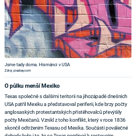
Jsme tady doma. Hismánci v USA
Zdroj: pixabay.com
O půlku menší Mexiko
Texas společně s dalšími teritorii na jihozápadě dnešních
USA patřil Mexiku a představoval periferii, kde brzy počty
anglosaských protestantských přistěhovalců převýšily
počty Mexičanů. Vznikl z toho konflikt, který v roce 1836
skončil odtržením Texasu od Mexika. Součástí poválečné
dohody bylo i to, že se Texas nepřipojí k rostoucím