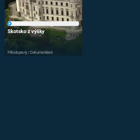
PŘEHRÁT
Skotsko z výšky
Přírodopisný / Dokumentární