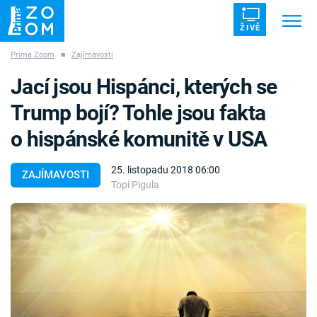
ŽIVĚ
Prima Zoom
■
Zajímavosti
Trendy:
ZRÁDCI
UFO
DRUHÁ SVĚTOVÁ VÁLKA
Jací jsou Hispánci, kterých se
ZÁHADY
VETŘELCI DÁVNOVĚKU
Trump bojí? Tohle jsou fakta
o hispánské komunitě v USA
25. listopadu 2018 06:00
ZAJÍMAVOSTI
Topi Pigula
Témata
Témata
Pořady
TV Program