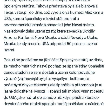
Spojeným státům. Taková představa byla ale bláhová a
Texas vstoupil do Unie, což vyvolalo válku mezi Mexikem a
USA, kterou španělsky mluvící stát prohrál a
severoamerická armáda obsadila i jeho hlavní město.
Následovaly další území ztráty, které z Mexika ukrojily
Arizonu, Kalifornii, Nové Mexiko a části Nevady a Utahu.
Mexiko tehdy muselo USA odprodat 50 procent svého
území.
Pokud se podíváme na jižní část Spojených států, uvidíme,
že mnoho místních názvů pochází ze španělštiny. Španělští
conquistadoři se sem dostali a území kolonizovali, ne
výrazně (zajímavější byl jih s vyspělými kulturami a
početným obyvatelstvem), ale španělská přítomnost je tu
jasně doložitelná. Mnozí Hispánci tak mohou vnímat cestu
do USA jako návrat do země, o níž kdysi přišli a která do
devatenáctého století spadala pod španělskou a následně