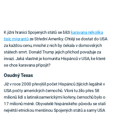
K jižní hranici Spojených států se blíží
karavana několika
tisíc migrantů
ze Střední Ameriky. Chtějí se dostat do USA
za každou cenu, mnohé z nich by čekala v domovských
státech smrt. Donald Trump jejich příchod považuje za
invazi. Jaká vlastně je komunita Hispánců v USA, ke které
se chce karavana připojit?
Osudný Texas
Již v roce 2000 převýšil počet Hispánců žijících legálně v
USA počty amerických černochů. Vloni tu žilo přes 58
milionů lidí s latinskoamerickými kořeny, černochů bylo o
17 milionů méně. Obyvatelé hispánského původu se stali
největší etnickou menšinou Spojených států a samy USA