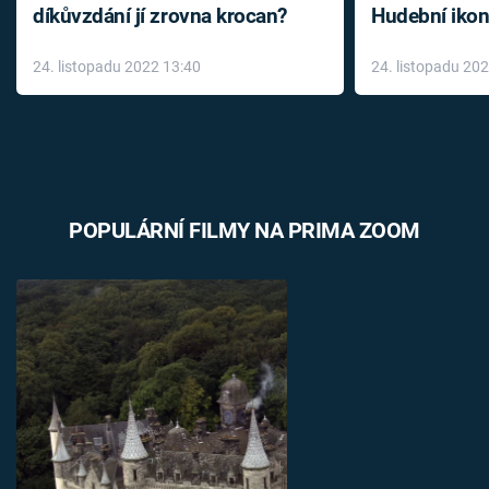
díkůvzdání jí zrovna krocan?
Hudební ikon
až do konce 
24. listopadu 2022 13:40
24. listopadu 20
léky
POPULÁRNÍ FILMY NA PRIMA ZOOM