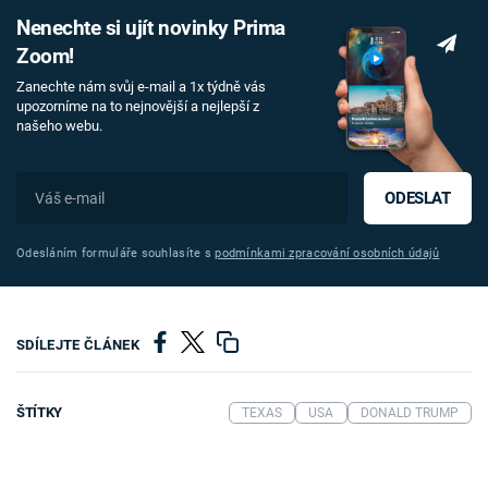
Nenechte si ujít novinky Prima
Zoom!
Zanechte nám svůj e-mail a 1x týdně vás
upozorníme na to nejnovější a nejlepší z
našeho webu.
ODESLAT
Odesláním formuláře souhlasíte s
podmínkami zpracování osobních údajů
SDÍLEJTE ČLÁNEK
ŠTÍTKY
TEXAS
USA
DONALD TRUMP