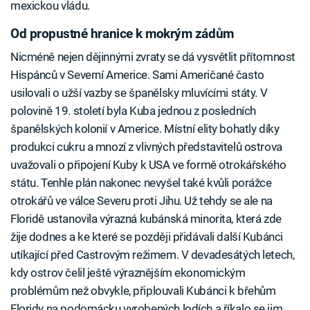
mexickou vládu.
Od propustné hranice k mokrým zádům
Nicméně nejen dějinnými zvraty se dá vysvětlit přítomnost
Hispánců v Severní Americe. Sami Američané často
usilovali o užší vazby se španělsky mluvícími státy. V
polovině 19. století byla Kuba jednou z posledních
španělských kolonií v Americe. Místní elity bohatly díky
produkci cukru a mnozí z vlivných představitelů ostrova
uvažovali o připojení Kuby k USA ve formě otrokářského
státu. Tenhle plán nakonec nevyšel také kvůli porážce
otrokářů ve válce Severu proti Jihu. Už tehdy se ale na
Floridě ustanovila výrazná kubánská minorita, která zde
žije dodnes a ke které se později přidávali další Kubánci
utíkající před Castrovým režimem. V devadesátých letech,
kdy ostrov čelil ještě výraznějším ekonomickým
problémům než obvykle, připlouvali Kubánci k břehům
Floridy na podomácku vyrobených lodích a říkalo se jim