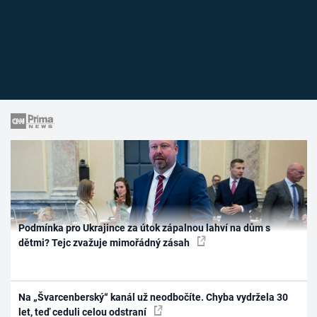
Podmínka pro Ukrajince za útok zápalnou lahví na dům s
dětmi? Tejc zvažuje mimořádný zásah
Na „Švarcenberský“ kanál už neodbočíte. Chyba vydržela 30
let, teď ceduli celou odstraní