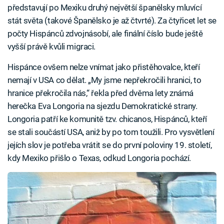
představují po Mexiku druhý největší španělsky mluvící
stát světa (takové Španělsko je až čtvrté). Za čtyřicet let se
počty Hispánců zdvojnásobí, ale finální číslo bude ještě
vyšší právě kvůli migraci.
Hispánce ovšem nelze vnímat jako přistěhovalce, kteří
nemají v USA co dělat. „My jsme nepřekročili hranici, to
hranice překročila nás,“ řekla před dvěma lety známá
herečka Eva Longoria na sjezdu Demokratické strany.
Longoria patří ke komunitě tzv. chicanos, Hispánců, kteří
se stali součástí USA, aniž by po tom toužili. Pro vysvětlení
jejích slov je potřeba vrátit se do první poloviny 19. století,
kdy Mexiko přišlo o Texas, odkud Longoria pochází.