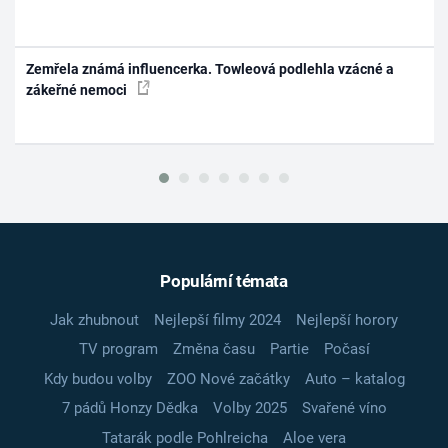
Zemřela známá influencerka. Towleová podlehla vzácné a
zákeřné nemoci
Populární témata
Jak zhubnout
Nejlepší filmy 2024
Nejlepší horory
TV program
Změna času
Partie
Počasí
Kdy budou volby
ZOO Nové začátky
Auto – katalog
7 pádů Honzy Dědka
Volby 2025
Svařené víno
Tatarák podle Pohlreicha
Aloe vera