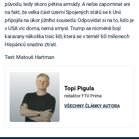
původu, tedy skoro pětina armády. A nelze zapomínat ani
na fakt, že velká část území Spojených států se k Unii
připojila na úkor jižního souseda. Odpovídat si na to, kdo je
v USA víc doma, nemá smysl. Trump se nicméně bojí
karavany několika tisíc lidí, která se v téměř 60 milionech
Hispánců snadno ztratí.
Text: Matouš Hartman
Topi Pigula
redaktor FTV Prima
VŠECHNY ČLÁNKY AUTORA