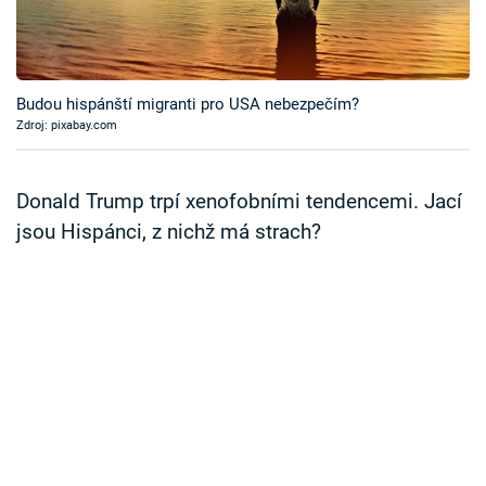
Časopis
Sledujte prima+
Budou hispánští migranti pro USA nebezpečím?
Zdroj: pixabay.com
Přihlášení
Donald Trump trpí xenofobními tendencemi. Jací
Sledujte nás
jsou Hispánci, z nichž má strach?