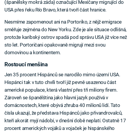
(španělsky mokrá záda) označující Mexičany migrující do
USA přes řeku Río Bravo, která tvoří část hranice.
Nesmíme zapomenout ani na Portoriko, z nějž emigrace
směřuje zejména do New Yorku. Zde je ale situace odlišná,
protože karibský ostrov spadá pod správu USA již více než
sto let. Portoričani opakovaně migrují mezi svou
domovinou a kontinentem.
Rostoucí menšina
Jen 35 procent Hispánců se narodilo mimo území USA.
Hispánci tak v tuto chvíli tvoří již pevně usazenou část
americké populace, která vlastní přes tři miliony firem.
Zároveň se španělština jako hlavní jazyk používá v
domácnostech, které obývá zhruba 40 milionů lidí. Tato
čísla ukazují, že představa Hispánců jako přivandrovalců,
kteří akorát myjí nádobí, v dnešní době neplatí. Ostatně 17
procent amerických vojáků a vojaček je hispánského