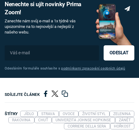
Nenechte si ujít novinky Prima
Zoom!
Zanechte nám svůj e-mail a 1x týdně vás
upozorníme na to nejnovější a nejlepší z
našeho webu.
ODESLAT
Odesláním formuláře souhlasíte s
podmínkami zpracování osobních údajů
SDÍLEJTE ČLÁNEK
ŠTÍTKY
JÍDLO
STRAVA
OVOCE
ŽIVOTNÍ STYL
ZELENINA
RAKOVINA
CHUŤ
UNIVERZITA JOHNSE HOPKINSE
ZÁNĚT
CORRIERE DELLA SERA
HOŘKOST