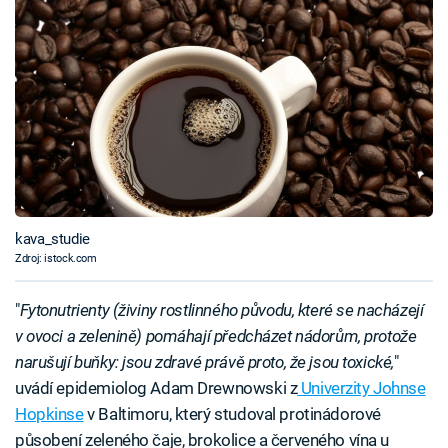
kava_studie
Zdroj: istock.com
"
Fytonutrienty (živiny rostlinného původu, které se nacházejí
v ovoci a zelenině) pomáhají předcházet nádorům, protože
narušují buňky: jsou zdravé právě proto, že jsou toxické,
"
uvádí epidemiolog Adam Drewnowski z
Univerzity Johnse
Hopkinse
v Baltimoru, který studoval protinádorové
působení zeleného čaje, brokolice a červeného vína u