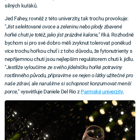
silných kuřáků.
Jed Fahey, rovněž z této univerzity, tak trochu provokuje:
"
Jíst selektované ovoce a zeleninu nebo plody zbavené
hořké chuti je totéž, jako jíst prázdné kalorie,
" říká. Rozhodně
bychom si pro své dobro měli zvyknut tolerovat poněkud
více trochu hořkou chuť i z toho důvodu, že fytonutrienty s
nepříjemnou chutí jsou nejlepším regulátorem chuti k jídlu.
"
Jestliže vyloučíme ze svého jídelníčku hořké potraviny
rostlinného původu, připravíme se nejen o látky užitečné pro
naše zdraví, ale narušíme si schopnost konzumovat menší
porce,
" vysvětluje Daniele Del Rio z
Parmské univerzity.