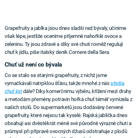
Grapefruity a jablka jsou dnes sladší než bývaly, učiníme
však lépe, jestliže oceníme příjemně nahořklé ovoce a
zeleninu. Ty jsou zdravé a díky své chuti rovněž regulují
chuť k jídlu, píše italský deník Corriere della Sera.
Chuť už není co bývala
Co se stalo se starými grapefruity, z nichž jsme
vymačkávali natrpklou šťávu, takže mnohé z nás
přešla
chuť jíst
dále? Díky komerčnímu výběru, křížení mezi druhy
a metodám přeměny potravin hořká chuť téměř vymizela z
našich stolů. Do supermarketů jsou dodávány červené
grapefruity, které nejsou tak kyselé. Rajská jablíčka dnes
obsahují asi dvěstěkrát méně své původně výrazné chuti a
průmysl při přípravě ovocných džusů odstraňuje z plodů