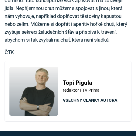
odměnu. Tuto koncepci lze však aplikovat i na zdravější
jídla. Nepříjemnou chuť můžeme spojovat s jinou, která
nám vyhovuje, například doplňovat těstoviny kapustou
nebo zelím. Můžeme si dopřát i aperitiv hořké chuti, který
zvyšuje sekreci žaludečních šťáv a přispívá k trávení,
abychom si tak zvykali na chuť, která není sladká.
ČTK
Topi Pigula
redaktor FTV Prima
VŠECHNY ČLÁNKY AUTORA