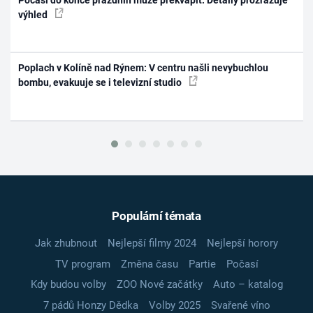
výhled
Poplach v Kolíně nad Rýnem: V centru našli nevybuchlou
bombu, evakuuje se i televizní studio
Populární témata
Jak zhubnout
Nejlepší filmy 2024
Nejlepší horory
TV program
Změna času
Partie
Počasí
Kdy budou volby
ZOO Nové začátky
Auto – katalog
7 pádů Honzy Dědka
Volby 2025
Svařené víno