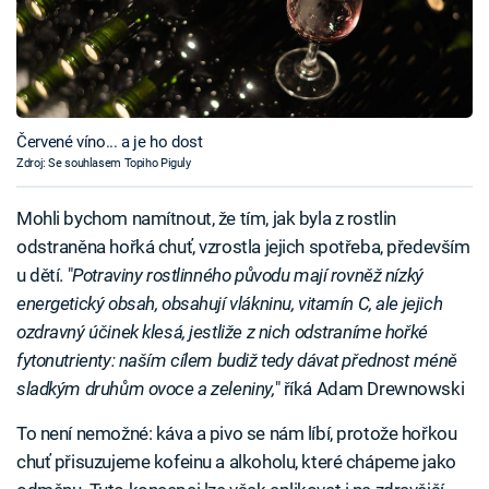
Červené víno... a je ho dost
Zdroj: Se souhlasem Topiho Piguly
Mohli bychom namítnout, že tím, jak byla z rostlin
odstraněna hořká chuť, vzrostla jejich spotřeba, především
u dětí. "
Potraviny rostlinného původu mají rovněž nízký
energetický obsah, obsahují vlákninu, vitamín C, ale jejich
ozdravný účinek klesá, jestliže z nich odstraníme hořké
fytonutrienty: naším cílem budiž tedy dávat přednost méně
sladkým druhům ovoce a zeleniny,
" říká Adam Drewnowski
To není nemožné: káva a pivo se nám líbí, protože hořkou
chuť přisuzujeme kofeinu a alkoholu, které chápeme jako