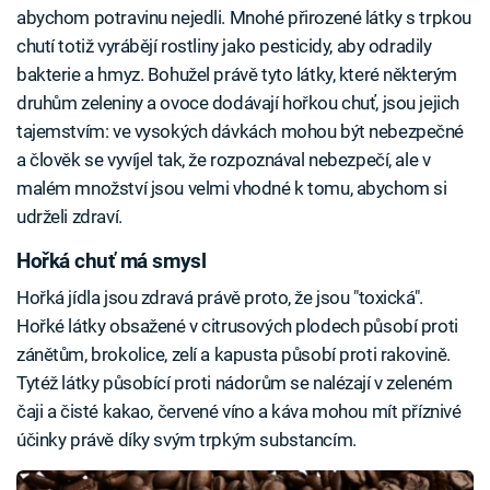
abychom potravinu nejedli. Mnohé přirozené látky s trpkou
chutí totiž vyrábějí rostliny jako pesticidy, aby odradily
bakterie a hmyz. Bohužel právě tyto látky, které některým
druhům zeleniny a ovoce dodávají hořkou chuť, jsou jejich
tajemstvím: ve vysokých dávkách mohou být nebezpečné
a člověk se vyvíjel tak, že rozpoznával nebezpečí, ale v
malém množství jsou velmi vhodné k tomu, abychom si
udrželi zdraví.
Hořká chuť má smysl
Hořká jídla jsou zdravá právě proto, že jsou "toxická".
Hořké látky obsažené v citrusových plodech působí proti
zánětům, brokolice, zelí a kapusta působí proti rakovině.
Tytéž látky působící proti nádorům se nalézají v zeleném
čaji a čisté kakao, červené víno a káva mohou mít příznivé
účinky právě díky svým trpkým substancím.