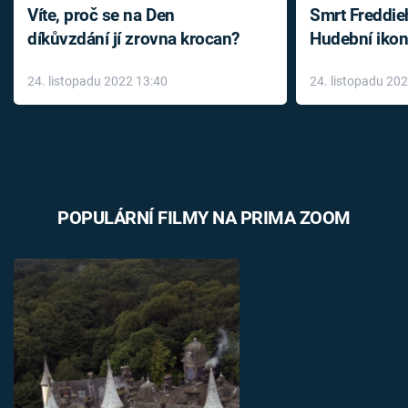
Víte, proč se na Den
Smrt Freddie
díkůvzdání jí zrovna krocan?
Hudební ikon
až do konce 
24. listopadu 2022 13:40
24. listopadu 20
léky
POPULÁRNÍ FILMY NA PRIMA ZOOM