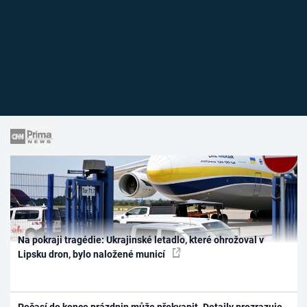
Na pokraji tragédie: Ukrajinské letadlo, které ohrožoval v
Lipsku dron, bylo naložené municí
Počasí do konce prázdnin může překvapit. Detaily prozrazuje