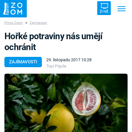
ŽIVĚ
Prima Zoom
■
Zajímavosti
Trendy:
ZRÁDCI
UFO
DRUHÁ SVĚTOVÁ VÁLKA
Hořké potraviny nás umějí
ZÁHADY
VETŘELCI DÁVNOVĚKU
ochránit
29. listopadu 2017 10:28
ZAJÍMAVOSTI
Topi Pigula
Témata
Témata
Pořady
TV Program