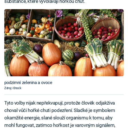
substance, které vyvolávají hořkou chuť.
podzimní zelenina a ovoce
Zdroj: iStock
Tyto volby nijak nepřekvapují, protože člověk odjakživa
choval vůči hořké chuti podezření. Sladké je symbolem
okamžité energie, slané slouží organismu k tomu, aby
mohl fungovat, zatímco hořkost je varovným signálem,