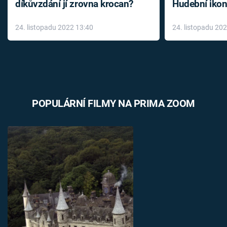
díkůvzdání jí zrovna krocan?
Hudební ikon
až do konce 
24. listopadu 2022 13:40
24. listopadu 20
léky
POPULÁRNÍ FILMY NA PRIMA ZOOM