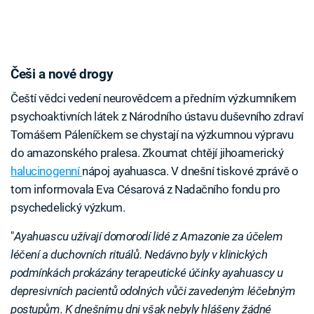
Češi a nové drogy
Čeští vědci vedení neurovědcem a předním výzkumníkem
psychoaktivních látek z Národního ústavu duševního zdraví
Tomášem Páleníčkem se chystají na výzkumnou výpravu
do amazonského pralesa. Zkoumat chtějí jihoamerický
halucinogenní
nápoj ayahuasca. V dnešní tiskové zprávě o
tom informovala Eva Césarová z Nadačního fondu pro
psychedelický výzkum.
"
Ayahuascu užívají domorodí lidé z Amazonie za účelem
léčení a duchovních rituálů. Nedávno byly v klinických
podmínkách prokázány terapeutické účinky ayahuascy u
depresivních pacientů odolných vůči zavedeným léčebným
postupům. K dnešnímu dni však nebyly hlášeny žádné