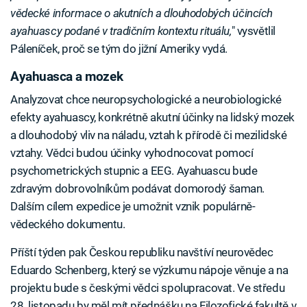
vědecké informace o akutních a dlouhodobých účincích
ayahuascy podané v tradičním kontextu rituálu,
" vysvětlil
Páleníček, proč se tým do jižní Ameriky vydá.
Ayahuasca a mozek
Analyzovat chce neuropsychologické a neurobiologické
efekty ayahuascy, konkrétně akutní účinky na lidský mozek
a dlouhodobý vliv na náladu, vztah k přírodě či mezilidské
vztahy. Vědci budou účinky vyhodnocovat pomocí
psychometrických stupnic a EEG. Ayahuascu bude
zdravým dobrovolníkům podávat domorodý šaman.
Dalším cílem expedice je umožnit vznik populárně-
vědeckého dokumentu.
Příští týden pak Českou republiku navštíví neurovědec
Eduardo Schenberg, který se výzkumu nápoje věnuje a na
projektu bude s českými vědci spolupracovat. Ve středu
28. listopadu by měl mít přednášku na Filozofické fakultě v