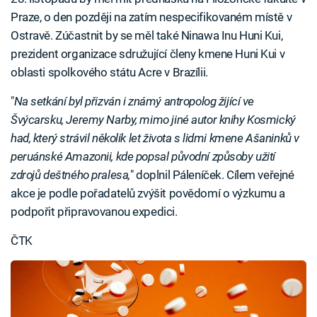
Praze, o den později na zatím nespecifikovaném místě v
Ostravě. Zúčastnit by se měl také Ninawa Inu Huni Kui,
prezident organizace sdružující členy kmene Huni Kui v
oblasti spolkového státu Acre v Brazílii.
"
Na setkání byl přizván i známý antropolog žijící ve
Švýcarsku, Jeremy Narby, mimo jiné autor knihy Kosmický
had, který strávil několik let života s lidmi kmene Ašaninků v
peruánské Amazonii, kde popsal původní způsoby užití
zdrojů deštného pralesa,
" doplnil Páleníček. Cílem veřejné
akce je podle pořadatelů zvýšit povědomí o výzkumu a
podpořit připravovanou expedici.
ČTK