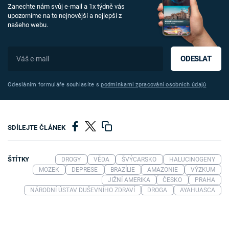
Zanechte nám svůj e-mail a 1x týdně vás
upozorníme na to nejnovější a nejlepší z
našeho webu.
ODESLAT
Odesláním formuláře souhlasíte s
podmínkami zpracování osobních údajů
SDÍLEJTE ČLÁNEK
ŠTÍTKY
DROGY
VĚDA
ŠVÝCARSKO
HALUCINOGENY
MOZEK
DEPRESE
BRAZÍLIE
AMAZONIE
VÝZKUM
JIŽNÍ AMERIKA
ČESKO
PRAHA
NÁRODNÍ ÚSTAV DUŠEVNÍHO ZDRAVÍ
DROGA
AYAHUASCA