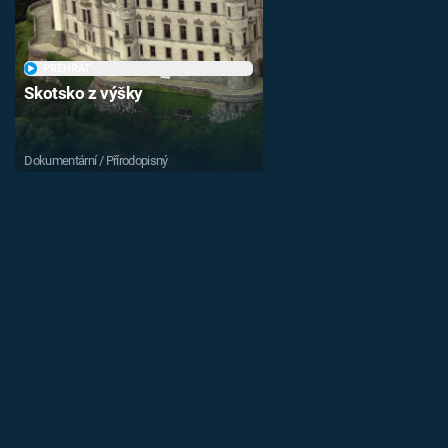
PŘEHRÁT
Skotsko z výšky
Dokumentární / Přírodopisný