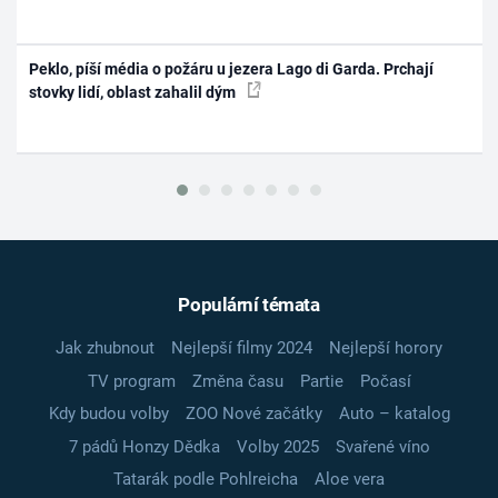
Peklo, píší média o požáru u jezera Lago di Garda. Prchají
stovky lidí, oblast zahalil dým
Populární témata
Jak zhubnout
Nejlepší filmy 2024
Nejlepší horory
TV program
Změna času
Partie
Počasí
Kdy budou volby
ZOO Nové začátky
Auto – katalog
7 pádů Honzy Dědka
Volby 2025
Svařené víno
Tatarák podle Pohlreicha
Aloe vera