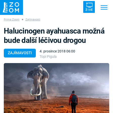
ŽIVĚ
Prima Zoom
■
Zajímavosti
Trendy:
ZRÁDCI
UFO
DRUHÁ SVĚTOVÁ VÁLKA
Halucinogen ayahuasca možná
ZÁHADY
VETŘELCI DÁVNOVĚKU
bude další léčivou drogou
4. prosince 2018 06:00
ZAJÍMAVOSTI
Topi Pigula
Témata
Témata
Pořady
TV Program