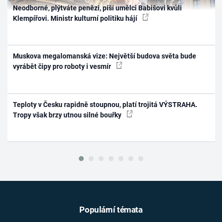
Neodborné, plýtváte penězi, píší umělci Babišovi kvůli
Klempířovi. Ministr kulturní politiku hájí
Muskova megalomanská vize: Největší budova světa bude
vyrábět čipy pro roboty i vesmír
Teploty v Česku rapidně stoupnou, platí trojitá VÝSTRAHA.
Tropy však brzy utnou silné bouřky
Populární témata