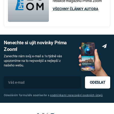
redakce magazínu Prima Zoom
VŠECHNY ČLÁNKY AUTORA
Nenechte si ujít novinky Prima
Zoom!
Zanechte nám svůj e-mail a 1x týdně vás
upozorníme na to nejnovější a nejlepší z
našeho webu.
ODESLAT
Odesláním formuláře souhlasíte s
podmínkami zpracování osobních údajů