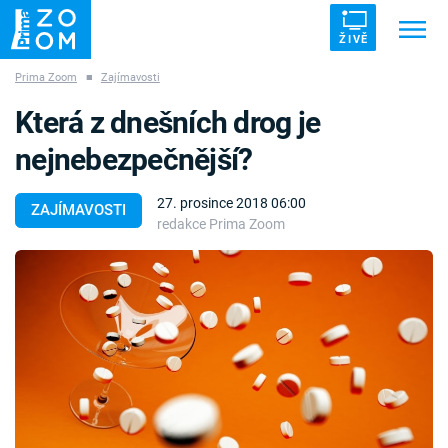
ŽIVĚ
Prima Zoom
■
Zajímavosti
Trendy:
ZRÁDCI
UFO
DRUHÁ SVĚTOVÁ VÁLKA
Která z dnešních drog je
ZÁHADY
VETŘELCI DÁVNOVĚKU
nejnebezpečnější?
27. prosince 2018 06:00
ZAJÍMAVOSTI
redakce Prima Zoom
Témata
Témata
Pořady
TV Program