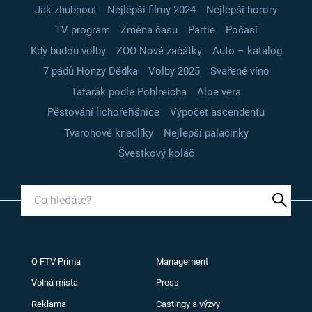
Jak zhubnout
Nejlepší filmy 2024
Nejlepší horory
TV program
Změna času
Partie
Počasí
Kdy budou volby
ZOO Nové začátky
Auto – katalog
7 pádů Honzy Dědka
Volby 2025
Svařené víno
Tatarák podle Pohlreicha
Aloe vera
Pěstování lichořeřišnice
Výpočet ascendentu
Tvarohové knedlíky
Nejlepší palačinky
Švestkový koláč
O FTV Prima
Management
Volná místa
Press
Reklama
Castingy a výzvy