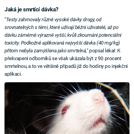
Jaká je smrtící dávka?
"
Testy zahrnovaly různě vysoké dávky drogy, od
srovnatelných s těmi, které užívají běžní uživatelé, až po
dávku záměrně výrazně vyšší, kvůli zkoumání potenciální
toxicity.
Podkožně aplikovaná nejvyšší dávka (40 mg/kg)
přitom nebyla zamýšlena jako smrtelná,
" popsal lékař. K
překvapení odborníků se však ukázala být z 90 procent
smrtelnou, a to ve většině případů již do hodiny po injekční
aplikaci.