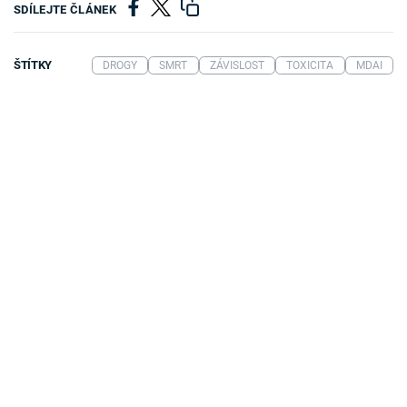
SDÍLEJTE ČLÁNEK
ŠTÍTKY
DROGY
SMRT
ZÁVISLOST
TOXICITA
MDAI