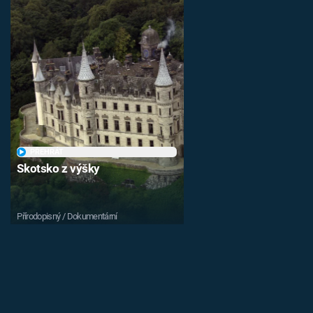
PŘEHRÁT
Skotsko z výšky
Přírodopisný / Dokumentární