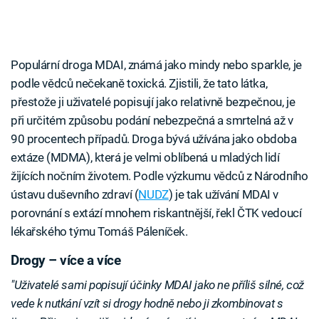
Populární droga MDAI, známá jako mindy nebo sparkle, je
podle vědců nečekaně toxická. Zjistili, že tato látka,
přestože ji uživatelé popisují jako relativně bezpečnou, je
při určitém způsobu podání nebezpečná a smrtelná až v
90 procentech případů. Droga bývá užívána jako obdoba
extáze (MDMA), která je velmi oblíbená u mladých lidí
žijících nočním životem. Podle výzkumu vědců z Národního
ústavu duševního zdraví (
NUDZ
) je tak užívání MDAI v
porovnání s extází mnohem riskantnější, řekl ČTK vedoucí
lékařského týmu Tomáš Páleníček.
Drogy – více a více
"Uživatelé sami popisují účinky MDAI jako ne příliš silné, což
vede k nutkání vzít si drogy hodně nebo ji zkombinovat s