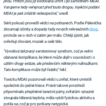
jinou. Přitom jsou již evidována úmrtí i po samotném MDAI.
Varujeme tedy veřejnost před touto drogou. Injekční podání
MDAI je pak zvláště nebezpečné,"
uvedl.
Sérii pokusů provedli vědci na potkanech. Podle Páleníčka
zkoumají účinky a dopady řady nových rekreačních
drog
,
protože se o nich ví zatím jen málo. Chtějí zjistit, jak
ovlivňují chování, mozek a celé tělo.
"Vyvolává takzvaný serotoninový syndrom, což je velmi
obávaná komplikace, ke které může dojít v souvislosti i s
užitím drogy extáze, ale především některými náhražkami.
Tato komplikace může být fatální,"
řekl.
Toxicitu MDAI pozorovali vědci u zvířat, které umístili
společně do jedné klece. Právě takové prostředí
připomínalo přeplněné taneční párty, zvířatům výrazně
stoupala tělesná teplota, měla vyšší fyzickou aktivitu a
potila se, což je pro potkany netypické.