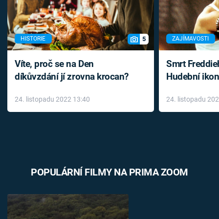
5
HISTORIE
ZAJÍMAVOSTI
Víte, proč se na Den
Smrt Freddie
díkůvzdání jí zrovna krocan?
Hudební ikon
až do konce 
24. listopadu 2022 13:40
24. listopadu 20
léky
POPULÁRNÍ FILMY NA PRIMA ZOOM