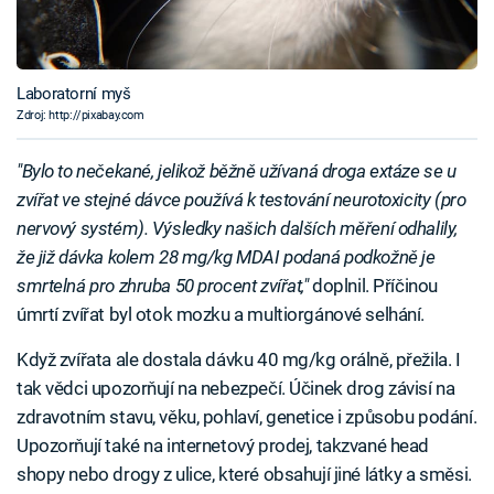
Laboratorní myš
Zdroj: http://pixabay.com
"Bylo to nečekané, jelikož běžně užívaná droga extáze se u
zvířat ve stejné dávce používá k testování neurotoxicity (pro
nervový systém). Výsledky našich dalších měření odhalily,
že již dávka kolem 28 mg/kg MDAI podaná podkožně je
smrtelná pro zhruba 50 procent zvířat,"
doplnil. Příčinou
úmrtí zvířat byl otok mozku a multiorgánové selhání.
Když zvířata ale dostala dávku 40 mg/kg orálně, přežila. I
tak vědci upozorňují na nebezpečí. Účinek drog závisí na
zdravotním stavu, věku, pohlaví, genetice i způsobu podání.
Upozorňují také na internetový prodej, takzvané head
shopy nebo drogy z ulice, které obsahují jiné látky a směsi.