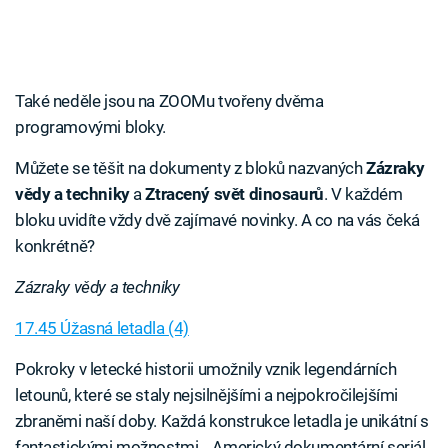
Také neděle jsou na ZOOMu tvořeny dvěma
programovými bloky.
Můžete se těšit na dokumenty z bloků nazvaných
Zázraky
vědy a techniky
a
Ztracený svět dinosaurů
. V každém
bloku uvidíte vždy dvě zajímavé novinky. A co na vás čeká
konkrétně?
Zázraky vědy a techniky
17.45 Úžasná letadla (4)
Pokroky v letecké historii umožnily vznik legendárních
letounů, které se staly nejsilnějšími a nejpokročilejšími
zbraněmi naší doby. Každá konstrukce letadla je unikátní s
fantastickými možnostmi… Americký dokumentární seriál