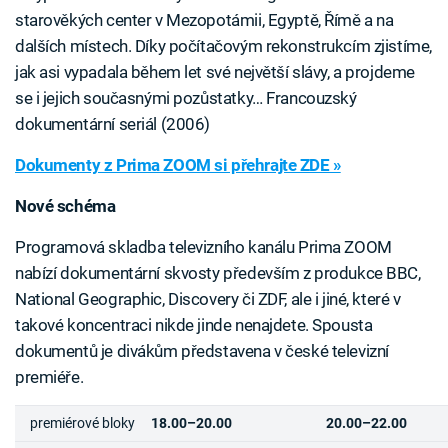
starověkých center v Mezopotámii, Egyptě, Římě a na
dalších místech. Díky počítačovým rekonstrukcím zjistíme,
jak asi vypadala během let své největší slávy, a projdeme
se i jejich současnými pozůstatky… Francouzský
dokumentární seriál (2006)
Dokumenty z Prima ZOOM si přehrajte ZDE »
Nové schéma
Programová skladba televizního kanálu Prima ZOOM
nabízí dokumentární skvosty především z produkce BBC,
National Geographic, Discovery či ZDF, ale i jiné, které v
takové koncentraci nikde jinde nenajdete. Spousta
dokumentů je divákům představena v české televizní
premiéře.
premiérové bloky
18.00–20.00
20.00–22.00