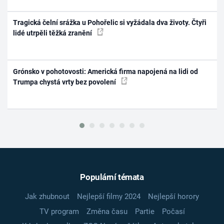
Tragická čelní srážka u Pohořelic si vyžádala dva životy. Čtyři
lidé utrpěli těžká zranění
Grónsko v pohotovosti: Americká firma napojená na lidi od
Trumpa chystá vrty bez povolení
Populární témata
Jak zhubnout
Nejlepší filmy 2024
Nejlepší horory
TV program
Změna času
Partie
Počasí