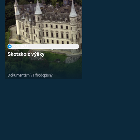
PŘEHRÁT
Skotsko z výšky
Dokumentární / Přírodopisný