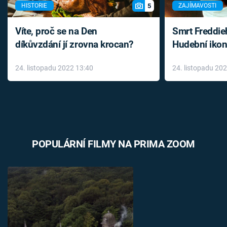
5
HISTORIE
ZAJÍMAVOSTI
Víte, proč se na Den
Smrt Freddie
díkůvzdání jí zrovna krocan?
Hudební ikon
až do konce 
24. listopadu 2022 13:40
24. listopadu 20
léky
POPULÁRNÍ FILMY NA PRIMA ZOOM