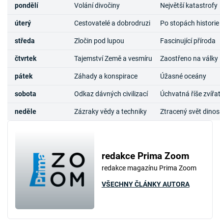
pondělí
Volání divočiny
Největší katastrofy
úterý
Cestovatelé a dobrodruzi
Po stopách historie
středa
Zločin pod lupou
Fascinující příroda
čtvrtek
Tajemství Země a vesmíru
Zaostřeno na války
pátek
Záhady a konspirace
Úžasné oceány
sobota
Odkaz dávných civilizací
Úchvatná říše zvířa
neděle
Zázraky vědy a techniky
Ztracený svět dino
redakce Prima Zoom
redakce magazínu Prima Zoom
VŠECHNY ČLÁNKY AUTORA