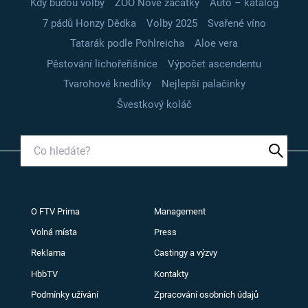
Kdy budou volby
ZOO Nové začátky
Auto – katalog
7 pádů Honzy Dědka
Volby 2025
Svařené víno
Tatarák podle Pohlreicha
Aloe vera
Pěstování lichořeřišnice
Výpočet ascendentu
Tvarohové knedlíky
Nejlepší palačinky
Švestkový koláč
O FTV Prima
Management
Volná místa
Press
Reklama
Castingy a výzvy
HbbTV
Kontakty
Podmínky užívání
Zpracování osobních údajů