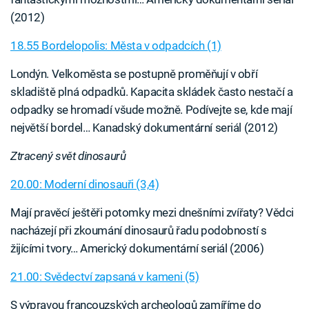
(2012)
18.55 Bordelopolis: Města v odpadcích (1)
Londýn. Velkoměsta se postupně proměňují v obří
skladiště plná odpadků. Kapacita skládek často nestačí a
odpadky se hromadí všude možně. Podívejte se, kde mají
největší bordel… Kanadský dokumentární seriál (2012)
Ztracený svět dinosaurů
20.00: Moderní dinosauři (3,4)
Mají pravěcí ještěři potomky mezi dnešními zvířaty? Vědci
nacházejí při zkoumání dinosaurů řadu podobností s
žijícími tvory… Americký dokumentární seriál (2006)
21.00: Svědectví zapsaná v kameni (5)
S výpravou francouzských archeologů zamíříme do