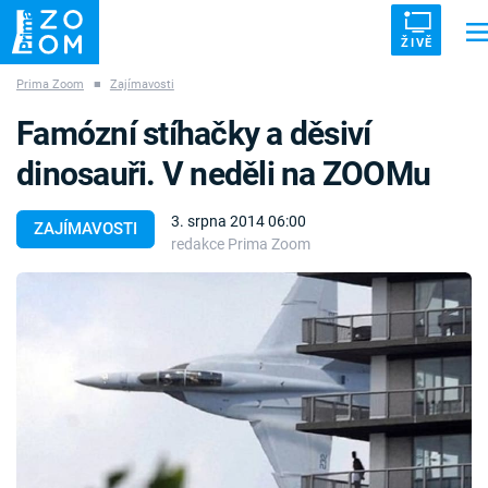
ŽIVĚ
Prima Zoom
■
Zajímavosti
Trendy:
ZRÁDCI
UFO
DRUHÁ SVĚTOVÁ VÁLKA
ZÁHADY
Famózní stíhačky a děsiví
VETŘELCI DÁVNOVĚKU
dinosauři. V neděli na ZOOMu
3. srpna 2014 06:00
ZAJÍMAVOSTI
redakce Prima Zoom
Témata
Témata
Pořady
TV Program