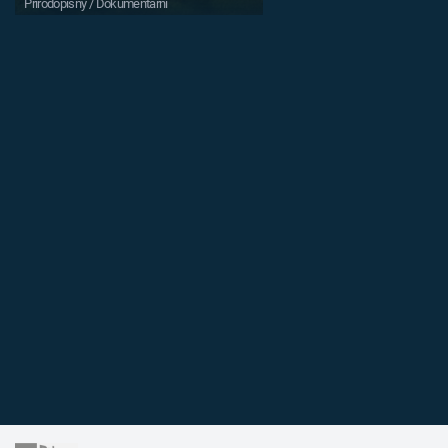
Přírodopisný / Dokumentární