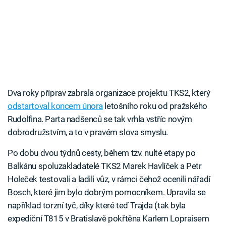
Dva roky příprav zabrala organizace projektu TKS2, který
odstartoval koncem února
letošního roku od pražského
Rudolfina. Parta nadšenců se tak vrhla vstříc novým
dobrodružstvím, a to v pravém slova smyslu.
Po dobu dvou týdnů cesty, během tzv. nulté etapy po
Balkánu spoluzakladatelé TKS2 Marek Havlíček a Petr
Holeček testovali a ladili vůz, v rámci čehož ocenili nářadí
Bosch, které jim bylo dobrým pomocníkem. Upravila se
například torzní tyč, díky které teď Trajda (tak byla
expediční T815 v Bratislavě pokřtěna Karlem Lopraisem