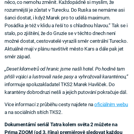
něco, co nemohu změnit. Každopádně si myslím, že
rozumnější je zůstat v Turecku. Do Ruska se nemáme asi
šanci dostat, i když Marek pro to udělá maximum.
Posádka je též v klidu a řeší to s chladnou hlavou.“ Tak se i
stalo, po zjištění, že do Gruzie se v těchto dnech není
možné dostat, cestovatelé vyrazili směr centrální Turecko.
Aktuálně mají v plánu navštívit město Kars a dále pak jet
směr západ.
„Deset kilometrů od hranic jsme našli hotel. Po hodině tam
přišli vojáci a lustrovali naše pasy a vyhrožovali karanténou,“
informuje spoluzakladatel TKS2 Marek Havlíček. Do
karantény dobrodruzi nešli a jejich putování pokračuje dál.
Více informací z průběhu cesty najdete na
oficiálním webu
a na sociálních sítích TKS2.
Dokumentární seriál Tatra kolem světa 2 můžete na
Prima ZOOM (od 3. října) premiérově sledovat každou