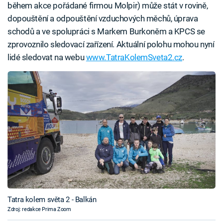
během akce pořádané firmou Molpir) může stát v rovině,
dopouštění a odpouštění vzduchových měchů, úprava
schodů a ve spolupráci s Markem Burkoněm a KPCS se
zprovoznilo sledovací zařízení. Aktuální polohu mohou nyní
lidé sledovat na webu
www.TatraKolemSveta2.cz
.
Tatra kolem světa 2 - Balkán
Zdroj: redakce Prima Zoom