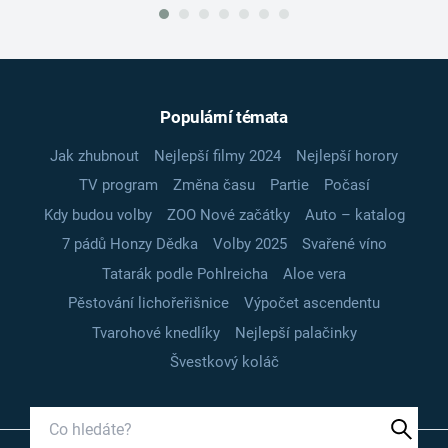
Populární témata
Jak zhubnout
Nejlepší filmy 2024
Nejlepší horory
TV program
Změna času
Partie
Počasí
Kdy budou volby
ZOO Nové začátky
Auto – katalog
7 pádů Honzy Dědka
Volby 2025
Svařené víno
Tatarák podle Pohlreicha
Aloe vera
Pěstování lichořeřišnice
Výpočet ascendentu
Tvarohové knedlíky
Nejlepší palačinky
Švestkový koláč