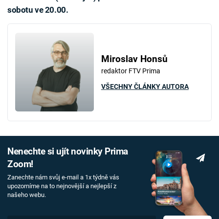
sobotu ve 20.00.
Miroslav Honsů
redaktor FTV Prima
VŠECHNY ČLÁNKY AUTORA
Nenechte si ujít novinky Prima
Zoom!
Zanechte nám svůj e-mail a 1x týdně vás
upozorníme na to nejnovější a nejlepší z
našeho webu.