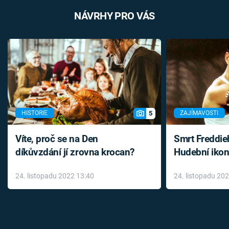
NÁVRHY PRO VÁS
5
HISTORIE
ZAJÍMAVOSTI
Víte, proč se na Den
Smrt Freddie
díkůvzdání jí zrovna krocan?
Hudební ikon
až do konce 
24. listopadu 2022 13:40
24. listopadu 20
léky