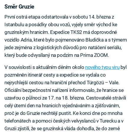
Směr Gruzie
První ostrá etapa odstartovala v sobotu 14. března z
Istanbulu a posádky obou vozů, vyjely směr východ ke
gruzínským hranicím. Expedice TKS2 má doprovodné
vozidlo Adria, které bylo pojmenováno Bludička a s týmem
jede zejména z logistických důvodů pro natáčení seriálu,
který bude odvysílaný na podzim na Prima ZOOM.
V souvislosti s aktuálním děním okolo
nového typu viru
byl
pozměněn itinerář cesty a expedice se vydala co
nejrychlejší cestou na hraniční přechod Türgözü – Vale.
Oficiální bezpečnostní nařízení informovalo, že hranice se
uzavřou o půlnoci ze 17. na 18. března. Cestovatelé strávili
celý úterní den na hranicích vyjednáváním a zjišťováním,
proč je do Gruzie nechtějí pustit. Ke konci dne po mnoha
telefonátech a pomoci českých velvyslanců v Turecku a v
Gruzii zjistili, že se gruzínská vláda dohodla, že do země