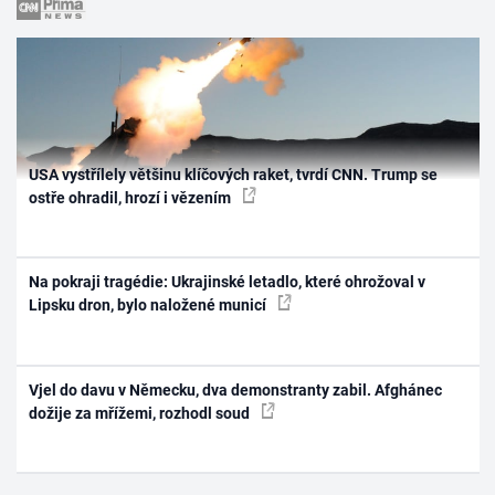
USA vystřílely většinu klíčových raket, tvrdí CNN. Trump se
ostře ohradil, hrozí i vězením
Na pokraji tragédie: Ukrajinské letadlo, které ohrožoval v
Lipsku dron, bylo naložené municí
Vjel do davu v Německu, dva demonstranty zabil. Afghánec
dožije za mřížemi, rozhodl soud