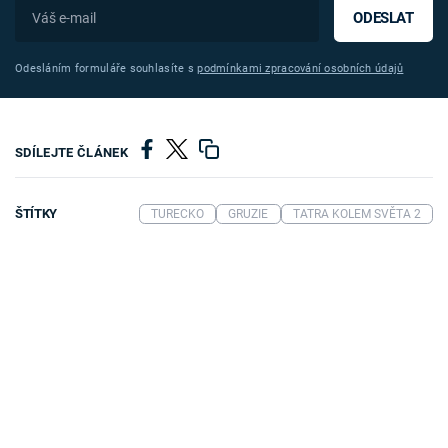
ODESLAT
Odesláním formuláře souhlasíte s
podmínkami zpracování osobních údajů
SDÍLEJTE ČLÁNEK
ŠTÍTKY
TURECKO
GRUZIE
TATRA KOLEM SVĚTA 2