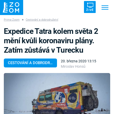
ŽIVĚ
Prima Zoom
■
Cestování a dobrodružství
Trendy:
ZRÁDCI
UFO
DRUHÁ SVĚTOVÁ VÁLKA
Expedice Tatra kolem světa 2
ZÁHADY
VETŘELCI DÁVNOVĚKU
mění kvůli koronaviru plány.
Zatím zůstává v Turecku
20. března 2020 13:15
CESTOVÁNÍ A DOBRODRUŽSTVÍ
Miroslav Honsů
Témata
Témata
Pořady
TV Program