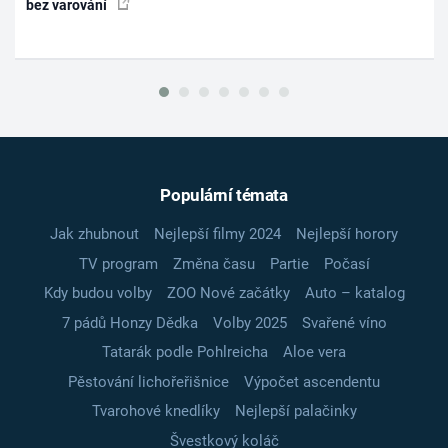
bez varování
Populární témata
Jak zhubnout
Nejlepší filmy 2024
Nejlepší horory
TV program
Změna času
Partie
Počasí
Kdy budou volby
ZOO Nové začátky
Auto – katalog
7 pádů Honzy Dědka
Volby 2025
Svařené víno
Tatarák podle Pohlreicha
Aloe vera
Pěstování lichořeřišnice
Výpočet ascendentu
Tvarohové knedlíky
Nejlepší palačinky
Švestkový koláč