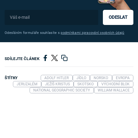
ODESLAT
Odesláním formuláře souhlasíte s
podmínkami zpracování osobních údajů
SDÍLEJTE ČLÁNEK
ŠTÍTKY
ADOLF HITLER
JÍDLO
NORSKO
EVROPA
JERUZALÉM
JEŽÍŠ KRISTUS
SKOTSKO
VÝCHODNÍ BLOK
NATIONAL GEOGRAPHIC SOCIETY
WILLIAM WALLACE