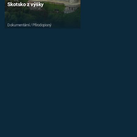
Skotsko z výšky
Dokumentární / Přírodopisný