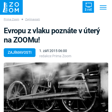
ŽIVĚ
Prima Zoom
■
Zajímavosti
Trendy:
ZRÁDCI
UFO
DRUHÁ SVĚTOVÁ VÁLKA
Evropu z vlaku poznáte v úterý
ZÁHADY
VETŘELCI DÁVNOVĚKU
na ZOOMu!
1. září 2015 06:00
ZAJÍMAVOSTI
redakce Prima Zoom
Témata
Témata
Pořady
TV Program