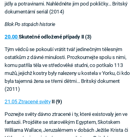
jídly a potravinami. Nahlédněte jim pod pokličky… Britský
dokumentární seriál (2014)
Blok Po stopách historie
20.00
Skutečné odložené případy II (3)
Tým vědců se pokouší vrátit tvář jedinečným tělesným
ostatkům z dávné minulosti. Prozkoumejte spolu s nimi,
komu patřila těla ve středověké studni, co potkalo 113
mužů, jejichž kostry byly nalezeny u kostela v Yorku, či kdo
byla tajemná žena se třemi dětmi… Britský dokument
(2011)
21.05 Ztracené světy
II (9)
Poznejte světy dávno ztracené i ty, které existovaly jen ve
fantazii. Projděte se starověkým Egyptem, Skotskem
Williama Wallace, Jeruzalémem v dobách Ježíše Krista či