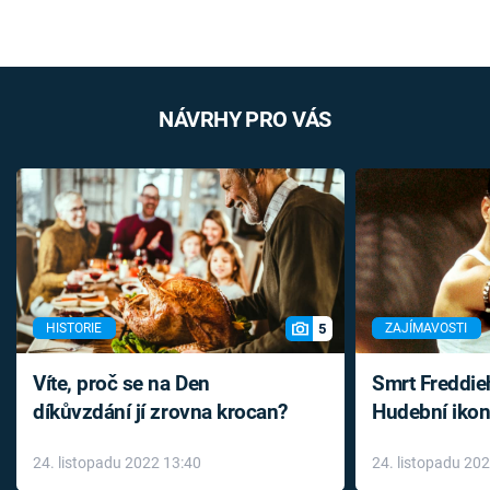
NÁVRHY PRO VÁS
5
HISTORIE
ZAJÍMAVOSTI
Víte, proč se na Den
Smrt Freddie
díkůvzdání jí zrovna krocan?
Hudební ikon
až do konce 
24. listopadu 2022 13:40
24. listopadu 20
léky