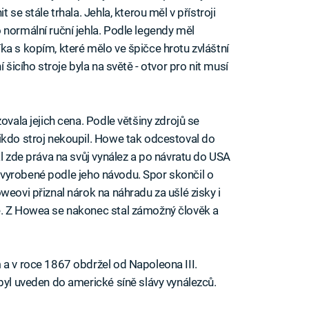
 se stále trhala. Jehla, kterou měl v přístroji
 normální ruční jehla. Podle legendy měl
ka s kopím, které mělo ve špičce hrotu zvláštní
 šicího stroje byla na světě - otvor pro nit musí
ovala jejich cena. Podle většiny zdrojů se
ikdo stroj nekoupil. Howe tak odcestoval do
al zde práva na svůj vynález a po návratu do USA
oje vyrobené podle jeho návodu. Spor skončil o
weovi přiznal nárok na náhradu za ušlé zisky i
e. Z Howea se nakonec stal zámožný člověk a
 a v roce 1867 obdržel od Napoleona III.
byl uveden do americké síně slávy vynálezců.