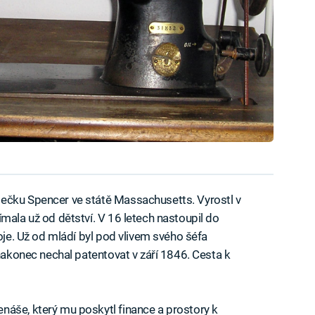
ečku Spencer ve státě Massachusetts. Vyrostl v
mala už od dětství. V 16 letech nastoupil do
roje. Už od mládí byl pod vlivem svého šéfa
 nakonec nechal patentovat v září 1846. Cesta k
náše, který mu poskytl finance a prostory k