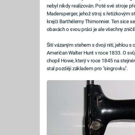
nebyl nikdy realizován. Poté své stroje p
Madersperger, jehož stroj s řetízkovým s
krejčí Barthélemy Thimonnier. Ten sice sest
obavách o svou práci je ale všechny zničili
Šití vázaným stehem s dvojí nití, jehlou 
Američan Walter Hunt v roce 1833. O svů
chopil Howe, který v roce 1845 na stejném 
stal později základem pro "singrovku".