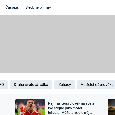
Časopis
Sledujte prima+
Věda a
Války
technika
STUDENÁ V
KORONAVIRUS
VÁLKA VE
VIETNAMU
VESMÍR
VÁLEČNÉ FI
MARS
SERIÁLY
FO
Druhá světová válka
Záhady
Vetřelci dávnověku
Nejhlasitější člověk na světě
Záhady a
Zajímav
řve stejně jako motor
letadla. Můžete vedle něj
konspirace