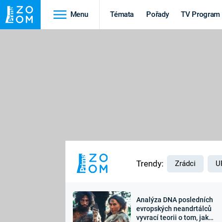
Menu
Témata
Pořady
TV Program
Cestování
Historie
HRADY A ZÁMKY
VIKINGOVÉ
HEDVÁBNÁ STEZKA
EPIDEMIE A
PANDEMIE
PŘÍRODA
STAROVĚKÝ EGYPT
Trendy:
Zrádci
U
Analýza DNA posledních
Druhá
Výročí
evropských neandrtálců
vyvrací teorii o tom, jak
světová válka