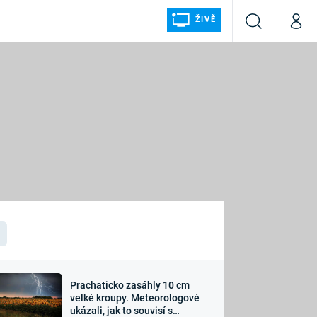
ŽIVĚ
Vyhledávání
Můj p
Prima+
ÁLKA
CNN Prima NEWS
Prima FRESH
Prima LIVING
LMY A
Prima Ženy
Prima LAJK
Prachaticko zasáhly 10 cm
osti
velké kroupy. Meteorologové
Sledujte nás
ukázali, jak to souvisí s