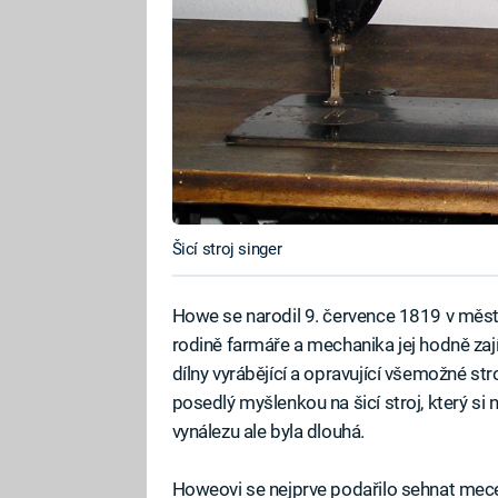
Šicí stroj singer
Howe se narodil 9. července 1819 v měst
rodině farmáře a mechanika jej hodně zají
dílny vyrábějící a opravující všemožné st
posedlý myšlenkou na šicí stroj, který si
vynálezu ale byla dlouhá.
Howeovi se nejprve podařilo sehnat mece