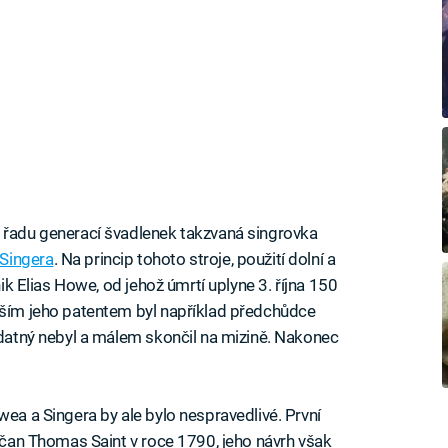
o řadu generací švadlenek takzvaná singrovka
 Singera
. Na princip tohoto stroje, použití dolní a
nik Elias Howe, od jehož úmrtí uplyne 3. října 150
lším jeho patentem byl například předchůdce
 zdatný nebyl a málem skončil na mizině. Nakonec
wea a Singera by ale bylo nespravedlivé. První
ličan Thomas Saint v roce 1790, jeho návrh však