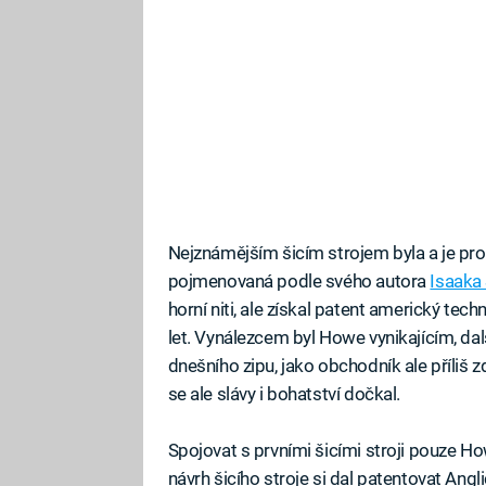
Nejznámějším šicím strojem byla a je pr
pojmenovaná podle svého autora
Isaaka
horní niti, ale získal patent americký tech
let. Vynálezcem byl Howe vynikajícím, da
dnešního zipu, jako obchodník ale příliš
se ale slávy i bohatství dočkal.
Spojovat s prvními šicími stroji pouze Ho
návrh šicího stroje si dal patentovat Ang