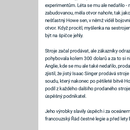
experimentům. Léta se mu ale nedařilo - nit
zabudovanou, měla otvor nahoře, tak jako
nešťastný Howe sen, v němž viděl bojovní
otvor. Když procitl, myšlenka na sestrojení
být na špičce jehly.
Stroje začal prodávat, ale zákazníky odraz
pohybovala kolem 300 dolarů a za to si n
Anglie, kde se mu ale také nedařilo, prod
zjistil, že jistý Isaac Singer prodává str
soudu, který nakonec po pětileté bitvě Ho
podíl z každého dalšího prodaného stroj
úspěšný podnikatel.
Jeho výrobky slavily úspěch i za oceánem
francouzský Řád čestné legie a před lety 