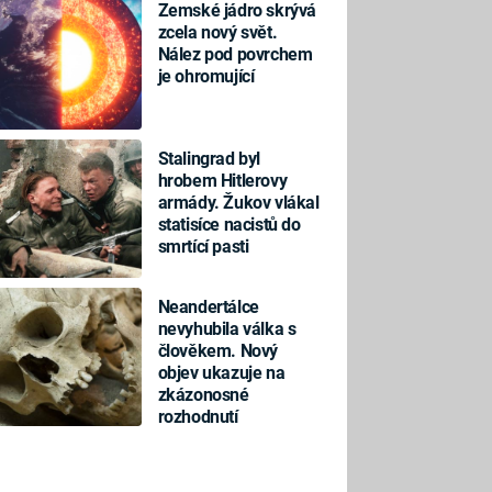
Zemské jádro skrývá
zcela nový svět.
Nález pod povrchem
je ohromující
Stalingrad byl
hrobem Hitlerovy
armády. Žukov vlákal
statisíce nacistů do
smrtící pasti
Neandertálce
nevyhubila válka s
člověkem. Nový
objev ukazuje na
zkázonosné
rozhodnutí