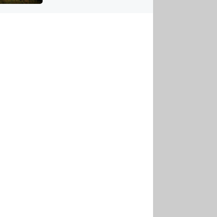
US
tornádem
RSUS
ZE A