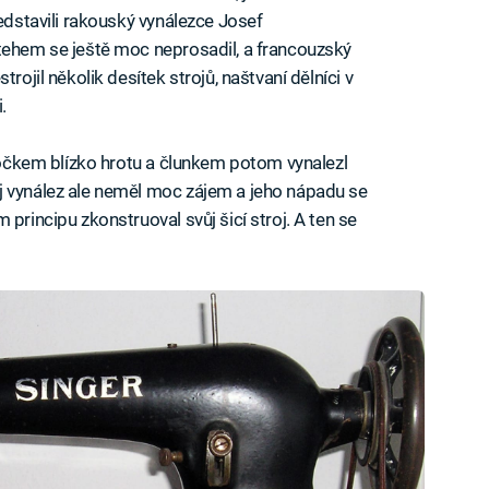
ředstavili rakouský vynálezce Josef
tehem se ještě moc neprosadil, a francouzský
rojil několik desítek strojů, naštvaní dělníci v
.
s očkem blízko hrotu a člunkem potom vynalezl
j vynález ale neměl moc zájem a jeho nápadu se
principu zkonstruoval svůj šicí stroj. A ten se