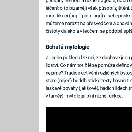
přičítány nemoci a různé tragédie, dobří 
léčení; o to bizarněji však působí zjištěn
modifikací (např. piercingu) a sebepoško
můžeme narazit na přesvědčení a chování,
čistoty daleko a v lecčem se podobá spíš
Bohatá mytologie
Z jiného pohledu lze říci, že duchové js
lidství. Co nám totiž lépe pomůže definov
nejsme? Tradice uctívání rozličných byto
staré (nejen) buddhistické texty hovoří 
laskavé povahy (jakšové), hadích lidech 
v tamější mytologii plní různé funkce.