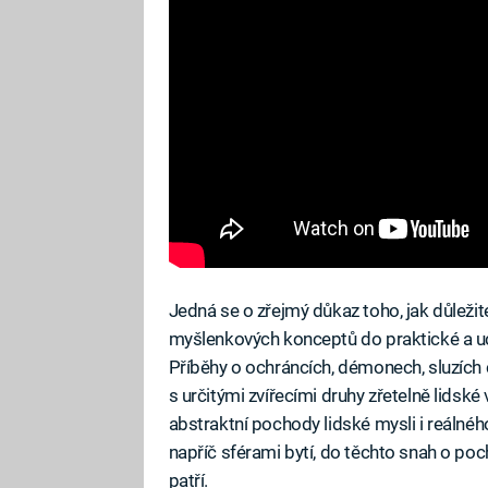
Jedná se o zřejmý důkaz toho, jak důležit
myšlenkových konceptů do praktické a uc
Příběhy o ochráncích, démonech, sluzích č
s určitými zvířecími druhy zřetelně lidské
abstraktní pochody lidské mysli i reálnéh
napříč sférami bytí, do těchto snah o po
patří.