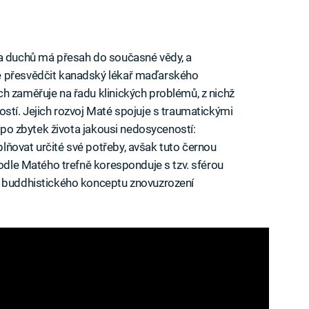
ra duchů má přesah do současné vědy, a
e přesvědčit kanadský lékař maďarského
h zaměřuje na řadu klinických problémů, z nichž
ostí. Jejich rozvoj Maté spojuje s traumatickými
í po zbytek života jakousi nedosyceností:
ňovat určité své potřeby, avšak tuto černou
podle Matého trefně koresponduje s tzv. sférou
í buddhistického konceptu znovuzrození