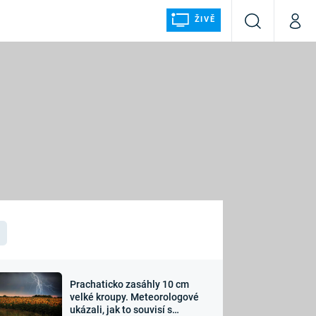
ŽIVĚ
Vyhledávání
Můj p
Prima+
ÁLKA
CNN Prima NEWS
Prima FRESH
Prima LIVING
LMY A
Prima Ženy
Prima LAJK
Prachaticko zasáhly 10 cm
osti
velké kroupy. Meteorologové
Sledujte nás
ukázali, jak to souvisí s