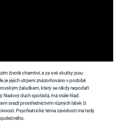
hozím životě chamtiví, a za své skutky jsou
le je jejich utrpení znázorňováno v podobě
brovským žaludkem, který se nikdy nepodaří
ový hladový duch spořádá, má stále hlad.
tem snaží prostřednictvím různých látek či
činnost. Psychiatrické téma závislostí má tedy
společného.