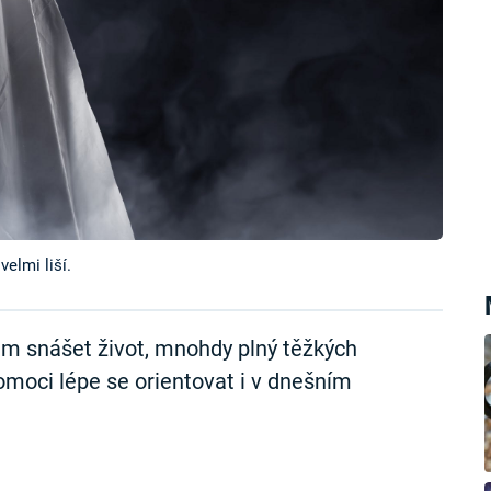
elmi liší.
m snášet život, mnohdy plný těžkých
omoci lépe se orientovat i v dnešním