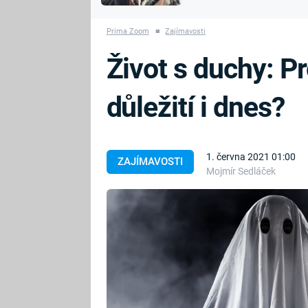
MARIE TEREZIE
vyhynuli
ADOLF HITLER
NAPOLEON
Prima Zoom
■
Zajímavosti
BONAPARTE
ATENTÁT NA
Život s duchy: P
REINHARDA
BRITSKÁ
HEYDRICHA
KRÁLOVSKÁ
důležití i dnes?
RODINA
PRVNÍ SVĚTOVÁ
VÁLKA
1. června 2021 01:00
ZAJÍMAVOSTI
Mojmír Sedláček