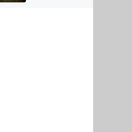
US
tornádem
RSUS
ZE A