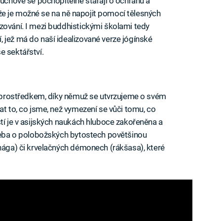
duchové se pochopitelně starají o ochranu a
í, že je možné se na ně napojit pomocí tělesných
zování. I mezi buddhistickými školami tedy
 jež má do naší idealizované verze jógínské
e sektářství.
ou prostředkem, díky němuž se utvrzujeme o svém
at to, co jsme, než vymezení se vůči tomu, co
stí je v asijských naukách hluboce zakořeněna a
třeba o polobožských bytostech povětšinou
(nága) či krvelačných démonech (rákšasa), které