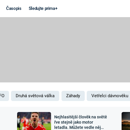
Časopis
Sledujte prima+
Věda a
Války
technika
STUDENÁ V
KORONAVIRUS
VÁLKA VE
VIETNAMU
VESMÍR
VÁLEČNÉ FI
MARS
SERIÁLY
FO
Druhá světová válka
Záhady
Vetřelci dávnověku
Nejhlasitější člověk na světě
Záhady a
Zajímav
řve stejně jako motor
letadla. Můžete vedle něj
konspirace