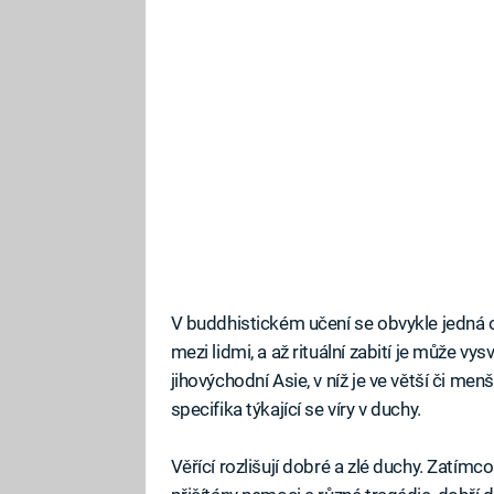
V buddhistickém učení se obvykle jedná o 
mezi lidmi, a až rituální zabití je může vys
jihovýchodní Asie, v níž je ve větší či m
specifika týkající se víry v duchy.
Věřící rozlišují dobré a zlé duchy. Zatímco