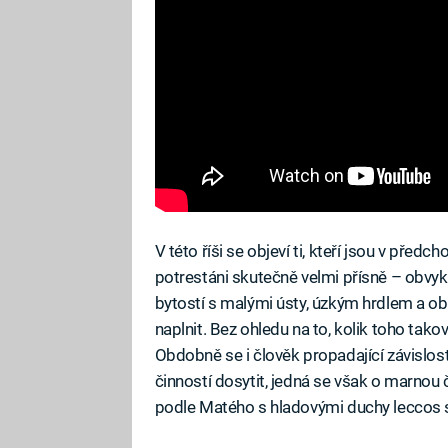
V této říši se objeví ti, kteří jsou v předc
potrestáni skutečně velmi přísně – obvyk
bytostí s malými ústy, úzkým hrdlem a o
naplnit. Bez ohledu na to, kolik toho tak
Obdobně se i člověk propadající závislos
činností dosytit, jedná se však o marnou 
podle Matého s hladovými duchy leccos 