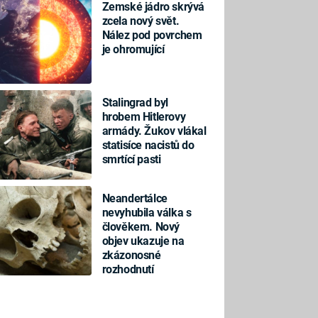
Zemské jádro skrývá
zcela nový svět.
Nález pod povrchem
je ohromující
Stalingrad byl
hrobem Hitlerovy
armády. Žukov vlákal
statisíce nacistů do
smrtící pasti
Neandertálce
nevyhubila válka s
člověkem. Nový
objev ukazuje na
zkázonosné
rozhodnutí