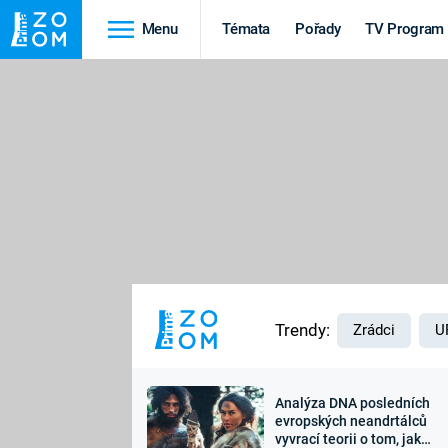
Menu
Témata
Pořady
TV Program
Cestování
Historie
HRADY A ZÁMKY
VIKINGOVÉ
HEDVÁBNÁ STEZKA
EPIDEMIE A
PANDEMIE
PŘÍRODA
STAROVĚKÝ EGYPT
Trendy:
Zrádci
U
Analýza DNA posledních
Druhá
Výročí
evropských neandrtálců
vyvrací teorii o tom, jak
světová válka