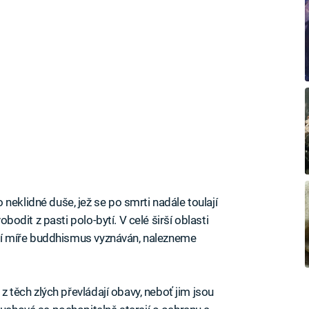
neklidné duše, jež se po smrti nadále toulají
vobodit z pasti polo-bytí. V celé širší oblasti
enší míře buddhismus vyznáván, nalezneme
 z těch zlých převládají obavy, neboť jim jsou