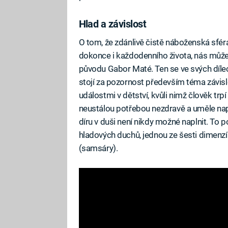
Hlad a závislost
O tom, že zdánlivě čistě náboženská sfé
dokonce i každodenního života, nás můž
původu Gabor Maté. Ten se ve svých dílec
stojí za pozornost především téma závisl
událostmi v dětství, kvůli nimž člověk trp
neustálou potřebou nezdravě a uměle napl
díru v duši není nikdy možné naplnit. To 
hladových duchů, jednou ze šesti dimenz
(samsáry).