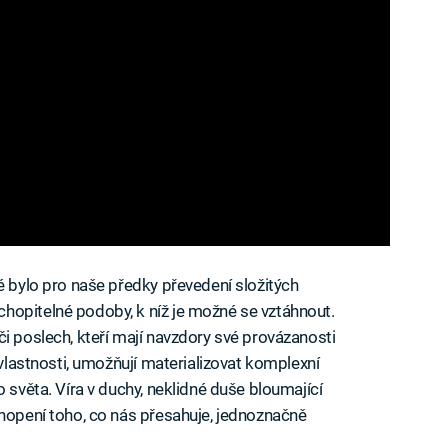
é bylo pro naše předky převedení složitých
hopitelné podoby, k níž je možné se vztáhnout.
i poslech, kteří mají navzdory své provázanosti
 vlastnosti, umožňují materializovat komplexní
o světa. Víra v duchy, neklidné duše bloumající
chopení toho, co nás přesahuje, jednoznačně