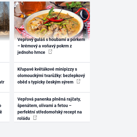
Vepřový guláš s houbami a pórkem
– krémový a voňavý pokrm z
jednoho hrnce
Křupavé květákové minipizzy s
olomouckými tvarůžky: bezlepkový
atr
oběd s typicky českým sýrem
Vepřová panenka plněná rajčaty,
o
špenátem, olivami a fetou –
ně
perfektní středomořský recept na
roládu