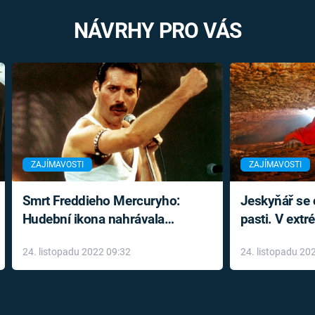
NÁVRHY PRO VÁS
ZAJÍMAVOSTI
ZAJÍMAVOSTI
Smrt Freddieho Mercuryho:
Jeskyňář se c
Hudební ikona nahrávala
pasti. V ext
až do konce života a odmítala
prožil noční
24. listopadu 2022 09:32
24. listopadu 20
léky
klaustrofobi