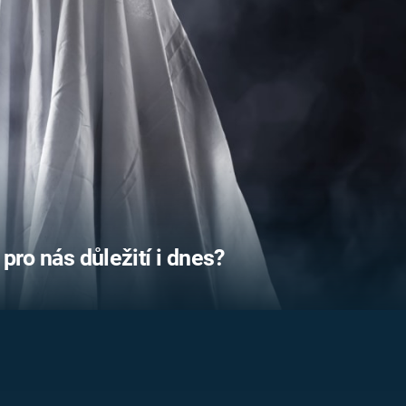
FILMY VERS
REALITA
UFO A
MIMOZEMŠŤANÉ
HORORY VE
REALITA
UTAJENÉ PŘÍBĚHY
ČESKÝCH DĚJIN
OPTICKÉ ILU
KLAMY
ALTERNATIVNÍ
HISTORIE
 pro nás důležití i dnes?