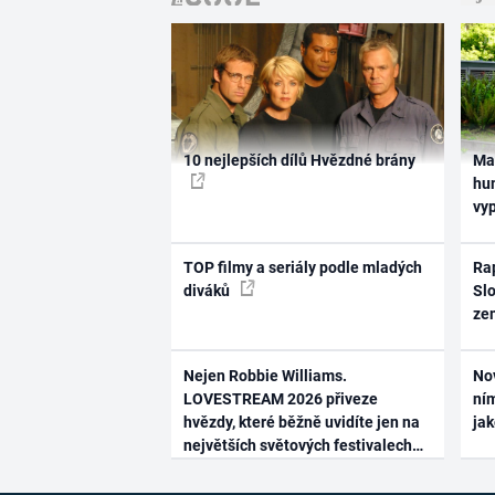
10 nejlepších dílů Hvězdné brány
Ma
hum
vy
TOP filmy a seriály podle mladých
Rap
diváků
Slo
ze
Nejen Robbie Williams.
No
LOVESTREAM 2026 přiveze
ním
hvězdy, které běžně uvidíte jen na
ja
největších světových festivalech