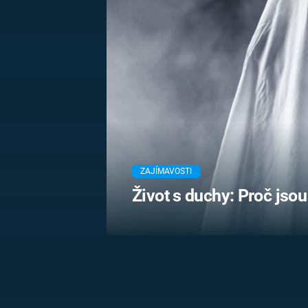
MARIE TEREZIE
ADOLF HITLER
NAPOLEON
BONAPARTE
ATENTÁT NA
REINHARDA
BRITSKÁ
HEYDRICHA
KRÁLOVSKÁ
RODINA
PRVNÍ SVĚTOVÁ
VÁLKA
ZAJÍMAVOSTI
Život s duchy: Proč jsou