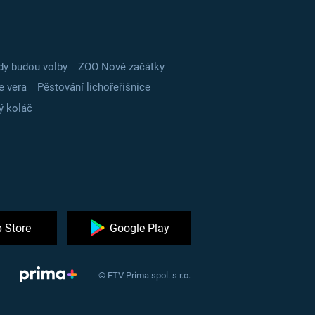
dy budou volby
ZOO Nové začátky
e vera
Pěstování lichořeřišnice
ý koláč
 Store
Google Play
© FTV Prima spol. s r.o.