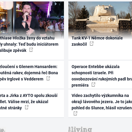
thiase Hložka ženy do vztahu
Tank KV-1 Němce dokonale
dy uhnaly: Teď budu iniciátorem
zaskočil
 slibuje zpěvák
zloučení s Glenem Hansardem:
Operace Entebbe ukázala
outěná rakev, dojemná řeč Bona
schopnosti Izraele. Při
zpěv Irglové s Vedderem
osvobozování rukojmích padl br
premiéra
ta a Jirka z AYTO spolu zkouší
Video zachytilo výzkumníka na
let. Válise mrzí, že ukázal
okraji lávového jezera. Je to jak
atné stránky
pohled do Slunce, hlásil vzruše