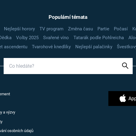
Populární témata
Nejlepší horory
TV program
Změna času
Partie
Počasí
K
Dědka
Volby 2025
Svařené víno
Tatarák podle Pohlreicha
Alo
t ascendentu
Tvarohové knedlíky
Nejlepší palačinky
Švestkov
ement
App
y a výzvy
ty
vání osobních údajů