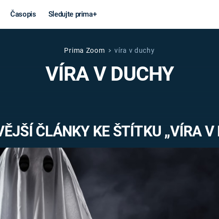
Časopis
Sledujte prima+
Prima Zoom
víra v duchy
Věda a
Války
VÍRA V DUCHY
technika
STUDENÁ V
KORONAVIRUS
VÁLKA VE
VIETNAMU
VESMÍR
ĚJŠÍ ČLÁNKY KE ŠTÍTKU „VÍRA V
VÁLEČNÉ FI
MARS
SERIÁLY
Záhady a
Zajímav
konspirace