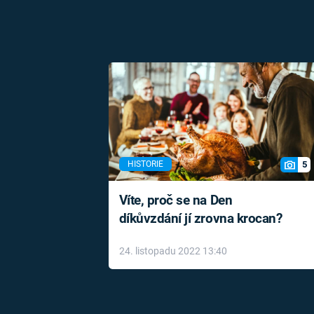
5
HISTORIE
Víte, proč se na Den
díkůvzdání jí zrovna krocan?
24. listopadu 2022 13:40