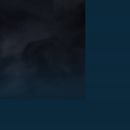
US
RSUS
ZE A