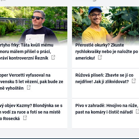
rtyho frky: Táta kvůli mému
Přerostlé okurky? Zkuste
oru málem přišel o práci,
rychlokvašky nebo je naložte po
práví kontroverzní Řezník
americku!
per Vercetti vyfasoval na
Růžová plíseň: Zbavte se jí co
vensku 5 let vězení, pak bude ze
nejdříve! Jak ji zlikvidovat?
mě vyhoštěn
vý objev Kazmy? Blondýnka se s
Pivo v zahradě: Hnojivo na růže,
 vodí za ruce a fotí se na místě
past na komáry i čistič nářadí
ko Rosecká