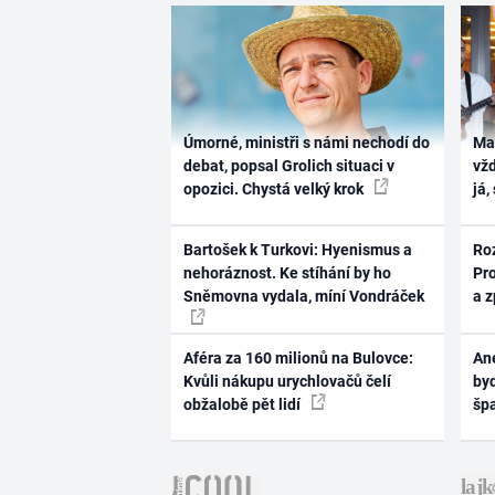
Úmorné, ministři s námi nechodí do
Ma
debat, popsal Grolich situaci v
vž
opozici. Chystá velký krok
já,
Bartošek k Turkovi: Hyenismus a
Ro
nehoráznost. Ke stíhání by ho
Pr
Sněmovna vydala, míní Vondráček
a 
Aféra za 160 milionů na Bulovce:
Ane
Kvůli nákupu urychlovačů čelí
byd
obžalobě pět lidí
šp