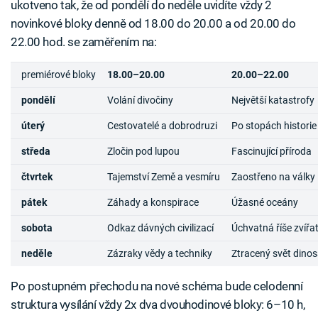
ukotveno tak, že od pondělí do neděle uvidíte vždy 2
novinkové bloky denně od 18.00 do 20.00 a od 20.00 do
22.00 hod. se zaměřením na:
premiérové bloky
18.00–20.00
20.00–22.00
pondělí
Volání divočiny
Největší katastrofy
úterý
Cestovatelé a dobrodruzi
Po stopách historie
středa
Zločin pod lupou
Fascinující příroda
čtvrtek
Tajemství Země a vesmíru
Zaostřeno na války
pátek
Záhady a konspirace
Úžasné oceány
sobota
Odkaz dávných civilizací
Úchvatná říše zvířa
neděle
Zázraky vědy a techniky
Ztracený svět dino
Po postupném přechodu na nové schéma bude celodenní
struktura vysílání vždy 2x dva dvouhodinové bloky: 6–10 h,