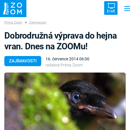
ŽIVĚ
Prima Zoom
■
Zajímavosti
Trendy:
ZRÁDCI
UFO
DRUHÁ SVĚTOVÁ VÁLKA
ZÁHADY
Dobrodružná výprava do hejna
VETŘELCI DÁVNOVĚKU
vran. Dnes na ZOOMu!
16. července 2014 06:00
ZAJÍMAVOSTI
redakce Prima Zoom
Témata
Témata
Pořady
TV Program