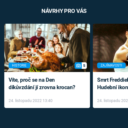
NÁVRHY PRO VÁS
5
HISTORIE
ZAJÍMAVOSTI
Víte, proč se na Den
Smrt Freddie
díkůvzdání jí zrovna krocan?
Hudební ikon
až do konce 
24. listopadu 2022 13:40
24. listopadu 20
léky