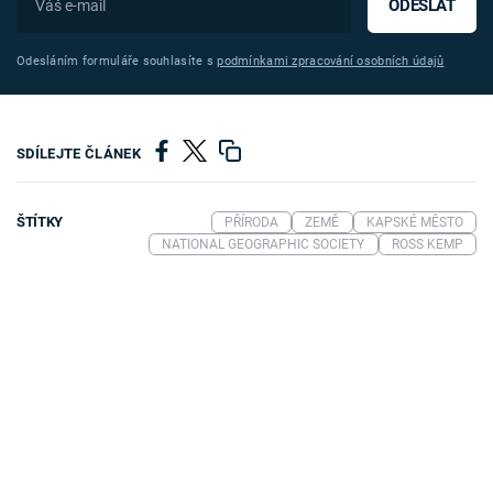
ODESLAT
Odesláním formuláře souhlasíte s
podmínkami zpracování osobních údajů
SDÍLEJTE ČLÁNEK
ŠTÍTKY
PŘÍRODA
ZEMĚ
KAPSKÉ MĚSTO
NATIONAL GEOGRAPHIC SOCIETY
ROSS KEMP