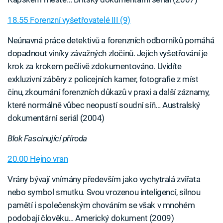
18.55 Forenzní vyšetřovatelé III (9)
Neúnavná práce detektivů a forenzních odborníků pomáhá
dopadnout viníky závažných zločinů. Jejich vyšetřování je
krok za krokem pečlivě zdokumentováno. Uvidíte
exkluzivní záběry z policejních kamer, fotografie z míst
činu, zkoumání forenzních důkazů v praxi a další záznamy,
které normálně vůbec neopustí soudní síň… Australský
dokumentární seriál (2004)
Blok Fascinující příroda
20.00 Hejno vran
Vrány bývají vnímány především jako vychytralá zvířata
nebo symbol smutku. Svou vrozenou inteligencí, silnou
pamětí i společenským chováním se však v mnohém
podobají člověku… Americký dokument (2009)