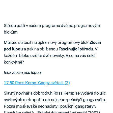
Středa patří v našem programu dvěma programovým
blokům.
Můžete se těšit na úplně nový programový blok
Zločin
pod lupou
a pak na oblíbenou
Fascinující přírodu
. V
každém bloku uvidíte dvě novinky. A co na vás čeká
konkrétně?
Blok Zločin pod lupou:
17.50 Ross Kemp: Gangy světa II (2)
Slavný novinář a dobrodruh Ross Kemp se vydává do ulic
světových metropolí mezi nejnebezpečnější gangy světa.
Pozná moskevské neonacisty i pouliční gangstery v
Kapském městě… Britský dokumentární seriál (2007)