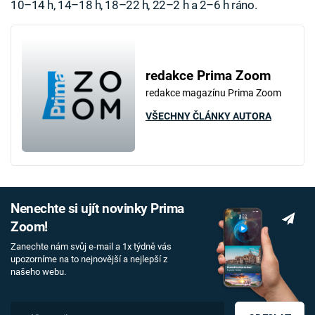
10–14 h, 14–18 h, 18–22 h, 22–2 h a 2–6 h ráno.
redakce Prima Zoom
redakce magazínu Prima Zoom
VŠECHNY ČLÁNKY AUTORA
Nenechte si ujít novinky Prima
Zoom!
Zanechte nám svůj e-mail a 1x týdně vás
upozorníme na to nejnovější a nejlepší z
našeho webu.