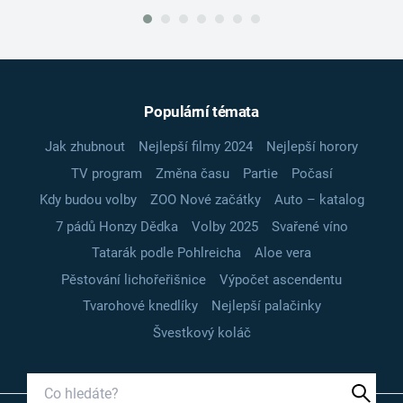
Populární témata
Jak zhubnout
Nejlepší filmy 2024
Nejlepší horory
TV program
Změna času
Partie
Počasí
Kdy budou volby
ZOO Nové začátky
Auto – katalog
7 pádů Honzy Dědka
Volby 2025
Svařené víno
Tatarák podle Pohlreicha
Aloe vera
Pěstování lichořeřišnice
Výpočet ascendentu
Tvarohové knedlíky
Nejlepší palačinky
Švestkový koláč