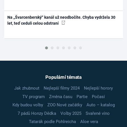
Na „Švarcenberský“ kanál už neodbočíte. Chyba vydržela 30
let, teď ceduli celou odstraní
Populární témata
Jak zhubnout
Nejlepší filmy 2024
Nejlepší horory
TV program
Změna času
Partie
Počasí
Kdy budou volby
ZOO Nové začátky
Auto – katalog
7 pádů Honzy Dědka
Volby 2025
Svařené víno
Tatarák podle Pohlreicha
Aloe vera