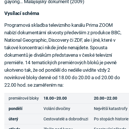
gayong… Malajsijský dokument (2009)
Vysílací schéma
Programová skladba televizního kanálu Prima ZOOM
nabízí dokumentární skvosty především z produkce BBC,
National Geographic, Discovery či ZDF, ale i jiné, které v
takové koncentraci nikde jinde nenajdete. Spousta
dokumentů je divákům představena v české televizní
premiéře. 14 tematických premiérových bloků je pevně
ukotveno tak, že od pondělí do neděle uvidíte vždy 2
novinkové bloky denně od 18.00 do 20.00 a od 20.00 do
22.00 hod. se zaměřením na:
premiérové bloky
18.00–20.00
20.00–22.00
pondělí
Volání divočiny
Největší katastrofy
úterý
Cestovatelé a dobrodruzi
Po stopách historie