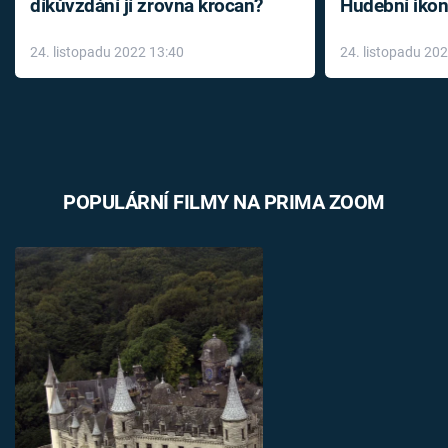
díkůvzdání jí zrovna krocan?
Hudební ikon
až do konce 
24. listopadu 2022 13:40
24. listopadu 20
léky
POPULÁRNÍ FILMY NA PRIMA ZOOM