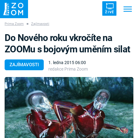
ŽIVĚ
Prima Zoom
■
Zajímavosti
Trendy:
ZRÁDCI
UFO
DRUHÁ SVĚTOVÁ VÁLKA
Do Nového roku vkročíte na
ZÁHADY
VETŘELCI DÁVNOVĚKU
ZOOMu s bojovým uměním silat
1. ledna 2015 06:00
ZAJÍMAVOSTI
redakce Prima Zoom
Témata
Témata
Pořady
TV Program