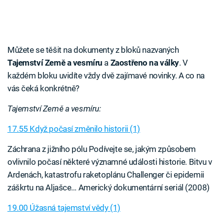
Můžete se těšit na dokumenty z bloků nazvaných
Tajemství Země a vesmíru
a
Zaostřeno na války
. V
každém bloku uvidíte vždy dvě zajímavé novinky. A co na
vás čeká konkrétně?
Tajemství Země a vesmíru:
17.55 Když počasí změnilo historii (1)
Záchrana z jižního pólu Podívejte se, jakým způsobem
ovlivnilo počasí některé významné události historie. Bitvu v
Ardenách, katastrofu raketoplánu Challenger či epidemii
záškrtu na Aljašce… Americký dokumentární seriál (2008)
19.00 Úžasná tajemství vědy (1)