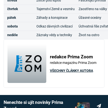
středa
Zločin pod lupou
Fascinující příroda
čtvrtek
Tajemství Země a vesmíru
Zaostřeno na války
pátek
Záhady a konspirace
Úžasné oceány
sobota
Odkaz dávných civilizací
Úchvatná říše zvířa
neděle
Zázraky vědy a techniky
Život na ostro
redakce Prima Zoom
redakce magazínu Prima Zoom
VŠECHNY ČLÁNKY AUTORA
Nenechte si ujít novinky Prima