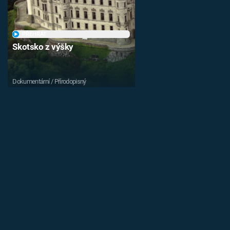
PŘEHRÁT
Skotsko z výšky
Dokumentární / Přírodopisný