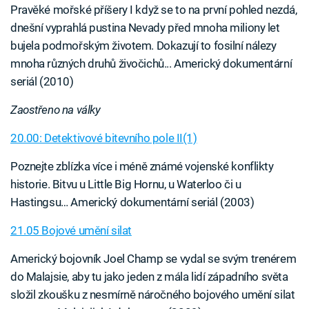
Pravěké mořské příšery I když se to na první pohled nezdá,
dnešní vyprahlá pustina Nevady před mnoha miliony let
bujela podmořským životem. Dokazují to fosilní nálezy
mnoha různých druhů živočichů... Americký dokumentární
seriál (2010)
Zaostřeno na války
20.00: Detektivové bitevního pole II(1)
Poznejte zblízka více i méně známé vojenské konflikty
historie. Bitvu u Little Big Hornu, u Waterloo či u
Hastingsu… Americký dokumentární seriál (2003)
21.05 Bojové umění silat
Americký bojovník Joel Champ se vydal se svým trenérem
do Malajsie, aby tu jako jeden z mála lidí západního světa
složil zkoušku z nesmírně náročného bojového umění silat