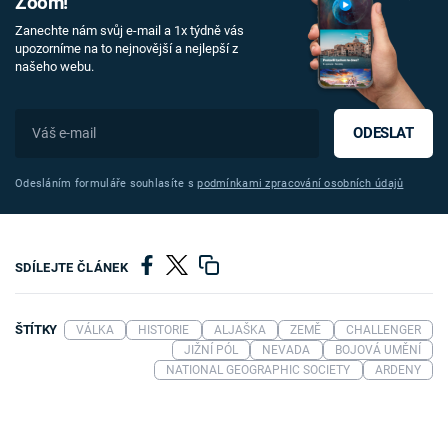
Zoom!
Zanechte nám svůj e-mail a 1x týdně vás
upozorníme na to nejnovější a nejlepší z
našeho webu.
ODESLAT
Odesláním formuláře souhlasíte s
podmínkami zpracování osobních údajů
SDÍLEJTE ČLÁNEK
ŠTÍTKY
VÁLKA
HISTORIE
ALJAŠKA
ZEMĚ
CHALLENGER
JIŽNÍ PÓL
NEVADA
BOJOVÁ UMĚNÍ
NATIONAL GEOGRAPHIC SOCIETY
ARDENY