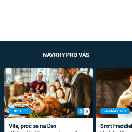
NÁVRHY PRO VÁS
5
HISTORIE
ZAJÍMAVOSTI
Víte, proč se na Den
Smrt Freddie