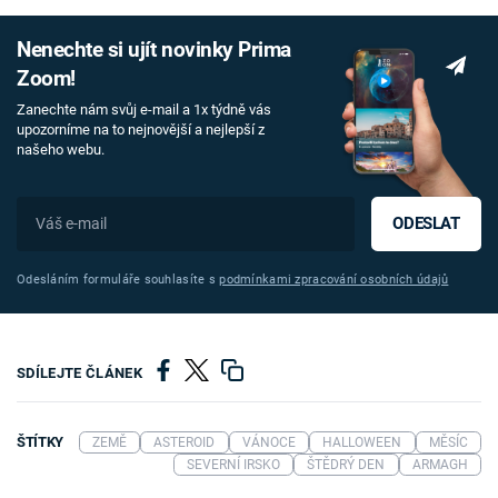
Nenechte si ujít novinky Prima
Zoom!
Zanechte nám svůj e-mail a 1x týdně vás
upozorníme na to nejnovější a nejlepší z
našeho webu.
ODESLAT
Odesláním formuláře souhlasíte s
podmínkami zpracování osobních údajů
SDÍLEJTE ČLÁNEK
ŠTÍTKY
ZEMĚ
ASTEROID
VÁNOCE
HALLOWEEN
MĚSÍC
SEVERNÍ IRSKO
ŠTĚDRÝ DEN
ARMAGH