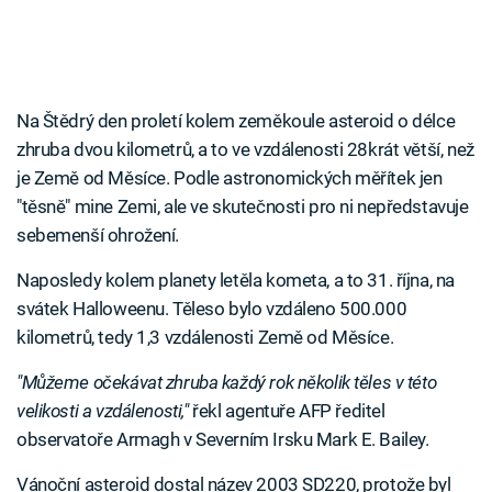
Na Štědrý den proletí kolem zeměkoule asteroid o délce
zhruba dvou kilometrů, a to ve vzdálenosti 28krát větší, než
je Země od Měsíce. Podle astronomických měřítek jen
"těsně" mine Zemi, ale ve skutečnosti pro ni nepředstavuje
sebemenší ohrožení.
Naposledy kolem planety letěla kometa, a to 31. října, na
svátek Halloweenu. Těleso bylo vzdáleno 500.000
kilometrů, tedy 1,3 vzdálenosti Země od Měsíce.
"Můžeme očekávat zhruba každý rok několik těles v této
velikosti a vzdálenosti,"
řekl agentuře AFP ředitel
observatoře Armagh v Severním Irsku Mark E. Bailey.
Vánoční asteroid dostal název 2003 SD220, protože byl