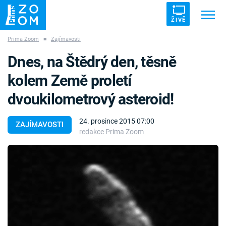
ŽIVĚ
Prima Zoom
■
Zajímavosti
Trendy:
ZRÁDCI
UFO
DRUHÁ SVĚTOVÁ VÁLKA
Dnes, na Štědrý den, těsně
ZÁHADY
VETŘELCI DÁVNOVĚKU
kolem Země proletí
dvoukilometrový asteroid!
24. prosince 2015 07:00
ZAJÍMAVOSTI
redakce Prima Zoom
Témata
Témata
Pořady
TV Program