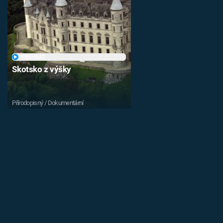
PŘEHRÁT
Skotsko z výšky
Přírodopisný / Dokumentární