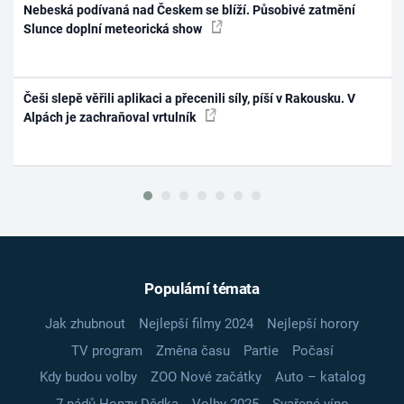
Nebeská podívaná nad Českem se blíží. Působivé zatmění
Slunce doplní meteorická show
Češi slepě věřili aplikaci a přecenili síly, píší v Rakousku. V
Alpách je zachraňoval vrtulník
Populární témata
Jak zhubnout
Nejlepší filmy 2024
Nejlepší horory
TV program
Změna času
Partie
Počasí
Kdy budou volby
ZOO Nové začátky
Auto – katalog
7 pádů Honzy Dědka
Volby 2025
Svařené víno