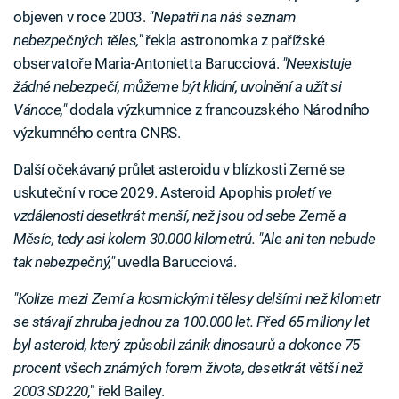
objeven v roce 2003.
"Nepatří na náš seznam
nebezpečných těles,"
řekla astronomka z pařížské
observatoře Maria-Antonietta Barucciová.
"Neexistuje
žádné nebezpečí, můžeme být klidní, uvolnění a užít si
Vánoce,"
dodala výzkumnice z francouzského Národního
výzkumného centra CNRS.
Další očekávaný průlet asteroidu v blízkosti Země se
uskuteční v roce 2029. Asteroid Apophis pr
oletí ve
vzdálenosti desetkrát menší, než jsou od sebe Země a
Měsíc, tedy asi kolem 30.000 kilometrů. "Ale ani ten nebude
tak nebezpečný,"
uvedla Barucciová.
"Kolize mezi Zemí a kosmickými tělesy delšími než kilometr
se stávají zhruba jednou za 100.000 let. Před 65 miliony let
byl asteroid, který způsobil zánik dinosaurů a dokonce 75
procent všech známých forem života, desetkrát větší než
2003 SD220,
" řekl Bailey.