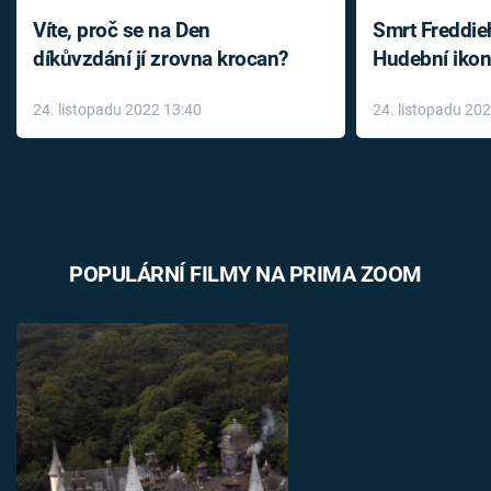
Víte, proč se na Den
Smrt Freddie
díkůvzdání jí zrovna krocan?
Hudební ikon
až do konce 
24. listopadu 2022 13:40
24. listopadu 20
léky
POPULÁRNÍ FILMY NA PRIMA ZOOM