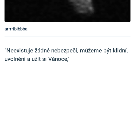
Časopis
Sledujte prima+
arrrribibbba
Přihlášení
"Neexistuje žádné nebezpečí, můžeme být klidní,
uvolnění a užít si Vánoce,"
Sledujte nás