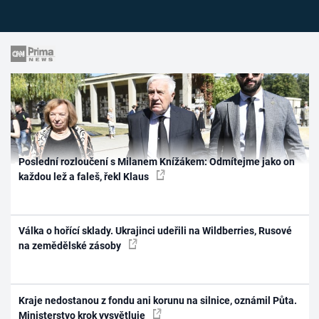
Poslední rozloučení s Milanem Knížákem: Odmítejme jako on
každou lež a faleš, řekl Klaus
Válka o hořící sklady. Ukrajinci udeřili na Wildberries, Rusové
na zemědělské zásoby
Kraje nedostanou z fondu ani korunu na silnice, oznámil Půta.
Ministerstvo krok vysvětluje