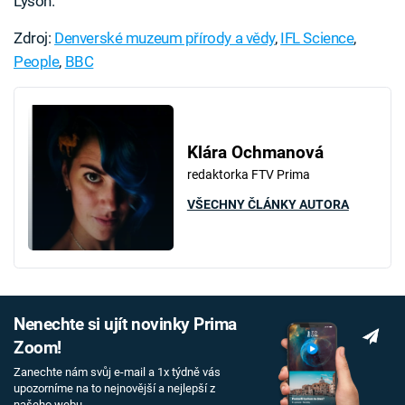
Lyson.
Zdroj:
Denverské muzeum přírody a vědy
,
IFL Science
,
People
,
BBC
Klára Ochmanová
redaktorka FTV Prima
VŠECHNY ČLÁNKY AUTORA
Nenechte si ujít novinky Prima
Zoom!
Zanechte nám svůj e-mail a 1x týdně vás
upozorníme na to nejnovější a nejlepší z
našeho webu.