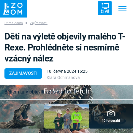
ŽIVĚ
Prima Zoom
■
Zajímavosti
Trendy:
ZRÁDCI
UFO
DRUHÁ SVĚTOVÁ VÁLKA
Děti na výletě objevily malého T-
ZÁHADY
VETŘELCI DÁVNOVĚKU
Rexe. Prohlédněte si nesmírně
vzácný nález
10. června 2024 16:25
ZAJÍMAVOSTI
Klára Ochmanová
Témata
Failed to fetch
Během túry objevili vzácnou fosilii
Témata
Pořady
10 fotografií
TV Program