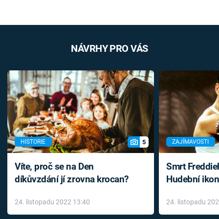
NÁVRHY PRO VÁS
5
HISTORIE
ZAJÍMAVOSTI
Víte, proč se na Den
Smrt Freddie
díkůvzdání jí zrovna krocan?
Hudební ikon
až do konce 
24. listopadu 2022 13:40
24. listopadu 20
léky