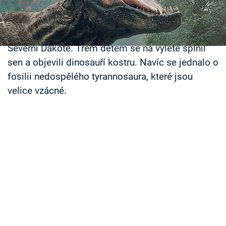
Časopis
Příběh, který by se skvěle vyjímal v kdejaké
dobrodružné knize pro děti, se stal v americké
Sledujte prima+
Severní Dakotě. Třem dětem se na výletě splnil
sen a objevili dinosauří kostru. Navíc se jednalo o
Přihlášení
fosilii nedospělého tyrannosaura, které jsou
velice vzácné.
Sledujte nás