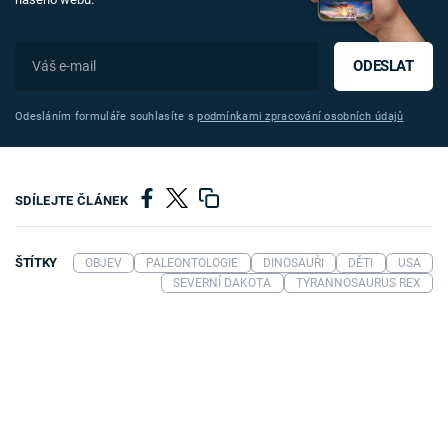
ODESLAT
Odesláním formuláře souhlasíte s
podmínkami zpracování osobních údajů
SDÍLEJTE ČLÁNEK
ŠTÍTKY
OBJEV
PALEONTOLOGIE
DINOSAUŘI
DĚTI
USA
SEVERNÍ DAKOTA
TYRANNOSAURUS REX