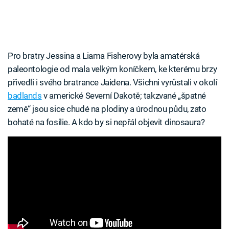
Pro bratry Jessina a Liama Fisherovy byla amatérská
paleontologie od mala velkým koníčkem, ke kterému brzy
přivedli i svého bratrance Jaidena. Všichni vyrůstali v okolí
badlands
v americké Severní Dakotě; takzvané „špatné
země“ jsou sice chudé na plodiny a úrodnou půdu, zato
bohaté na fosilie. A kdo by si nepřál objevit dinosaura?