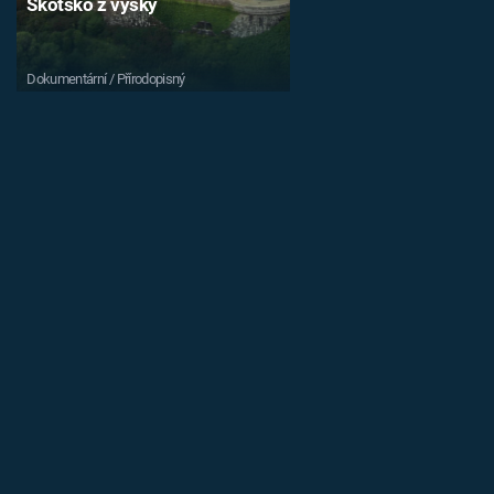
Skotsko z výšky
Dokumentární / Přírodopisný