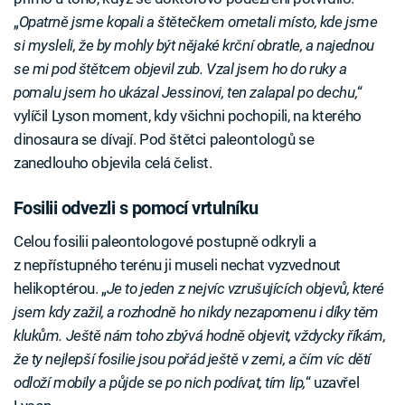
„
Opatrně jsme kopali a štětečkem ometali místo, kde jsme
si mysleli, že by mohly být nějaké krční obratle, a najednou
se mi pod štětcem objevil zub.
Vzal jsem ho do ruky a
pomalu jsem ho ukázal Jessinovi, ten zalapal po dechu,
“
vylíčil Lyson moment, kdy všichni pochopili, na kterého
dinosaura se dívají. Pod štětci paleontologů se
zanedlouho objevila celá čelist.
Fosilii odvezli s pomocí vrtulníku
Celou fosilii paleontologové postupně odkryli a
z nepřístupného terénu ji museli nechat vyzvednout
helikoptérou. „
Je to jeden z nejvíc vzrušujících objevů, které
jsem kdy zažil, a rozhodně ho nikdy nezapomenu i díky těm
klukům. Ještě nám toho zbývá hodně objevit, vždycky říkám,
že ty nejlepší fosilie jsou pořád ještě v zemi, a čím víc dětí
odloží mobily a půjde se po nich podívat, tím líp,
“ uzavřel