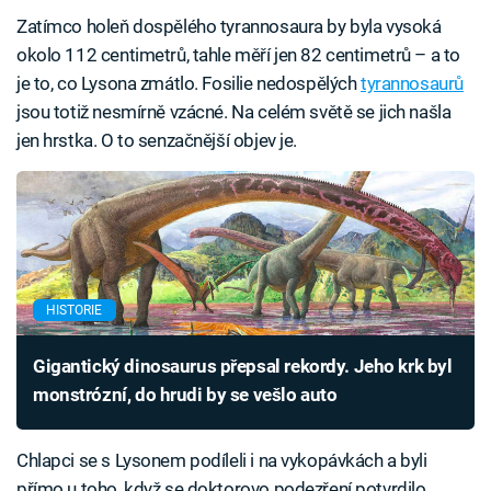
Zatímco holeň dospělého tyrannosaura by byla vysoká
okolo 112 centimetrů, tahle měří jen 82 centimetrů – a to
je to, co Lysona zmátlo. Fosilie nedospělých
tyrannosaurů
jsou totiž nesmírně vzácné. Na celém světě se jich našla
jen hrstka. O to senzačnější objev je.
HISTORIE
Gigantický dinosaurus přepsal rekordy. Jeho krk byl
monstrózní, do hrudi by se vešlo auto
Chlapci se s Lysonem podíleli i na vykopávkách a byli
přímo u toho, když se doktorovo podezření potvrdilo.