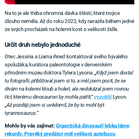
Na to je ale třeba ohromná dávka štěstí, které trojice
dlouho neměla. Až do roku 2022, kdy narazila během jedné
ze svých procházek na holenní kost o velikosti židle.
Určit druh nebylo jednoduché
Otec Jessina a Liama ihned kontaktoval svého bývalého
spolužáka, kurátora paleontologie v denverském
přírodním muzeu doktora Tylera Lysona.
„Když jsem dostal
tu fotografii, přibližoval jsem si to, a měl jsem pocit, že se
dívám na kolenní kloub a holeň, ale nedokázal jsem rovnou
říct, kterému dinosaurovi by mohla patřit,
“
vysvětlil
Lyson.
„
Až později jsem si uvědomil, že by to mohl být
tyrannosaurus.“
Mohlo by vás zajímat:
Gigantická dinosauří lebka láme
rekordy. Pravěký predátor měl velikost autobusu