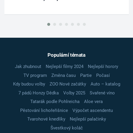
Populární témata
Jak zhubnout
Nejlepší filmy 2024
Nejlepší horory
TV program
Změna času
Partie
Počasí
Kdy budou volby
ZOO Nové začátky
Auto – katalog
7 pádů Honzy Dědka
Volby 2025
Svařené víno
Tatarák podle Pohlreicha
Aloe vera
Pěstování lichořeřišnice
Výpočet ascendentu
Tvarohové knedlíky
Nejlepší palačinky
Švestkový koláč