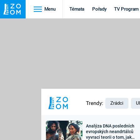
Menu
Témata
Pořady
TV Program
Cestování
Historie
HRADY A ZÁMKY
VIKINGOVÉ
HEDVÁBNÁ STEZKA
EPIDEMIE A
PANDEMIE
PŘÍRODA
STAROVĚKÝ EGYPT
Trendy:
Zrádci
U
Analýza DNA posledních
Druhá
Výročí
evropských neandrtálců
vyvrací teorii o tom, jak
světová válka