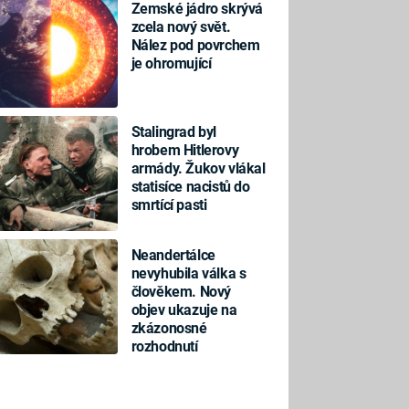
Zemské jádro skrývá
zcela nový svět.
Nález pod povrchem
je ohromující
Stalingrad byl
hrobem Hitlerovy
armády. Žukov vlákal
statisíce nacistů do
smrtící pasti
Neandertálce
nevyhubila válka s
člověkem. Nový
objev ukazuje na
zkázonosné
rozhodnutí