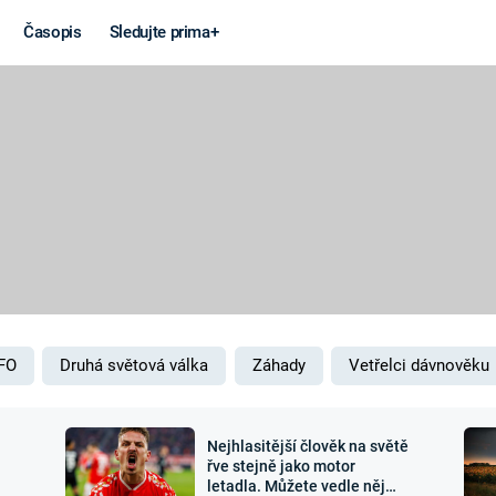
Časopis
Sledujte prima+
Věda a
Války
technika
STUDENÁ V
KORONAVIRUS
VÁLKA VE
VIETNAMU
VESMÍR
VÁLEČNÉ FI
MARS
SERIÁLY
FO
Druhá světová válka
Záhady
Vetřelci dávnověku
Nejhlasitější člověk na světě
Záhady a
Zajímav
řve stejně jako motor
letadla. Můžete vedle něj
konspirace