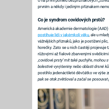
U na první pohled bezpříznakových „covid
prvním a někdy i jediným příznakem nemo
Co je syndrom covidových prstů?
Americká akademie dermatologie (AAD) n
postihuje lidi v jakémkoli věku
, ale u mla
vážnějších příznaků, jako je postižení plic
horečky. Zato se u nich častěji projevuje
růžovými až fialově zbarvenými svědícími
‚covidové prsty‘ mít také puchýře, mohou sv
bolestivé vyvýšeniny nebo oblasti drsné ků
postihlo jedenáctileté děvčátko ve výše 
pak se otok zvětšoval a začal se posouvat p