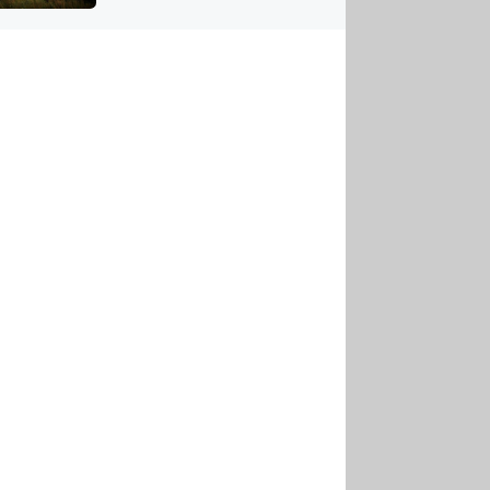
US
tornádem
RSUS
ZE A