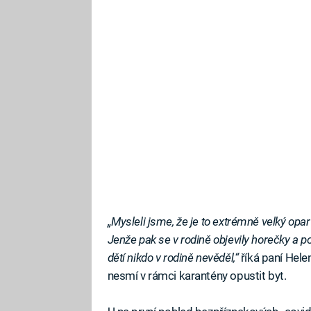
„Mysleli jsme, že je to extrémně velký opar
Jenže pak se v rodině objevily horečky a p
dětí nikdo v rodině nevěděl,“
říká paní Hele
nesmí v rámci karantény opustit byt.