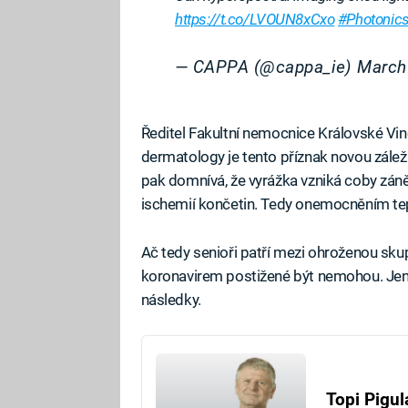
https://t.co/LVOUN8xCxo
#Photonics
— CAPPA (@cappa_ie)
March
Ředitel Fakultní nemocnice Královské Vin
dermatology je tento příznak novou zále
pak domnívá, že vyrážka vzniká coby zánět
ischemií končetin. Tedy onemocněním te
Ač tedy senioři patří mezi ohroženou sku
koronavirem postižené být nemohou. Jen m
následky.
Topi Pigul