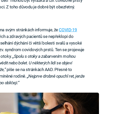
 dětí“ mohou být vyrážka a tzv. covidové prsty
ci. Z toho důvodu je dobré být obezřetný.
a svým stránkách informuje, že
COVID-19
dých a zdravých pacientů se nepřeklopí do
, selhání dýchání či větší bolesti svalů a vysoké
 tzv. syndrom covidových prstů. Ten se projevuje
 otoky.
„Spolu s otoky a zabarvením mohou
ědit nebo bolet. U některých lidí se objeví
že,“
píše se na stránkách AAD. Přesně to
zmíněné rodině.
„Nejprve drobně opuchl ret, jenže
o obličeji.“