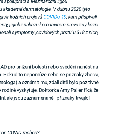
spolupráci s Mezinárodní ligou
 akademií dermatologie. V dubnu 2020 tyto
gistr kožních projevů
COVIDu-19
, kam přispívali
ienty, jejichž nákazu koronavirem provázely kožní
nali symptomy ‚covidových prstů‘ u 318 z nich,
z AAD pro snížení bolesti nebo svědění nanést na
. Pokud to nepomůže nebo se příznaky zhorší,
tologa) a oznámit mu, zdali dítě bylo pozitivně
rodině vyskytuje. Doktorka Amy Paller říká, že
ní, ale jsou zaznamenané i příznaky trvající
t on COVID rashes?