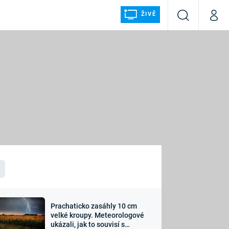
ŽIVĚ
Vyhledávání
Můj p
Prima+
ÁLKA
CNN Prima NEWS
Prima FRESH
Prima LIVING
LMY A
Prima Ženy
Prima LAJK
Prachaticko zasáhly 10 cm
osti
velké kroupy. Meteorologové
Sledujte nás
ukázali, jak to souvisí s