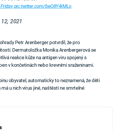
Friday
pic.twitter.com/beO8Y4IMLo
 12, 2021
ohrady Petr Arenberger potvrdil, že pro
žitostí. Dermatoložka Monika Arenbergerová se
livá reakce kůže na antigen viru spojený s
pen v končetinách nebo krevními sraženinami.
pinu obyvatel, automaticky to neznamená, že děti
á u nich virus jiné, naštěstí ne smrtelné
a