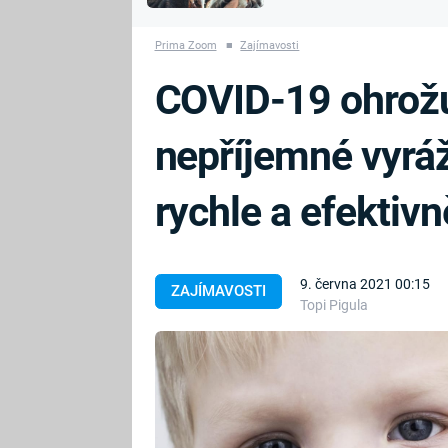
MARIE TEREZIE
vyhynuli
ADOLF HITLER
NAPOLEON
Prima Zoom
■
Zajímavosti
BONAPARTE
ATENTÁT NA
COVID-19 ohrožu
REINHARDA
BRITSKÁ
HEYDRICHA
KRÁLOVSKÁ
nepříjemné vyráž
RODINA
PRVNÍ SVĚTOVÁ
VÁLKA
rychle a efektivn
9. června 2021 00:15
ZAJÍMAVOSTI
Topi Pigula