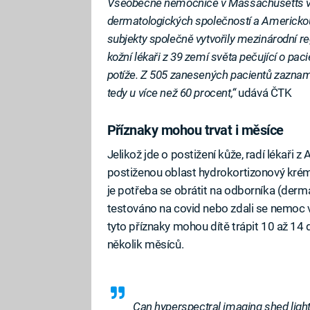
Všeobecné nemocnice v Massachusetts ve 
dermatologických společností a Americkou
subjekty společně vytvořily mezinárodní re
kožní lékaři z 39 zemí světa pečující o pac
potíže. Z 505 zanesených pacientů zazname
tedy u více než 60 procent,“
udává ČTK
Příznaky mohou trvat i měsíce
Jelikož jde o postižení kůže, radí lékaři 
postiženou oblast hydrokortizonový krém
je potřeba se obrátit na odborníka (derma
testováno na covid nebo zdali se nemoc v 
tyto příznaky mohou dítě trápit 10 až 14 d
několik měsíců.
Can hyperspectral imaging shed ligh