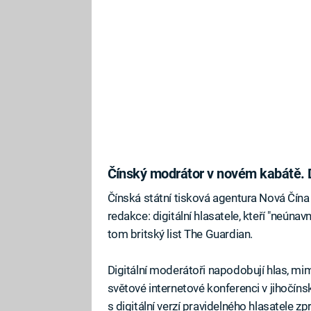
Čínský modrátor v novém kabátě. 
Čínská státní tisková agentura Nová Čína 
redakce: digitální hlasatele, kteří "neúnav
tom britský list The Guardian.
Digitální moderátoři napodobují hlas, mim
světové internetové konferenci v jihočín
s digitální verzí pravidelného hlasatele z