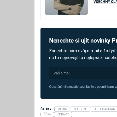
VŠECHNY ČL
Nenechte si ujít novinky 
Zanechte nám svůj e-mail a 1x tý
na to nejnovější a nejlepší z naše
Odesláním formuláře souhlasíte s
podmínkami zp
ŠTÍTKY
MÉDIA
TELEVIZE
THE GUARDIAN
ČÍNA
ZPRÁVY