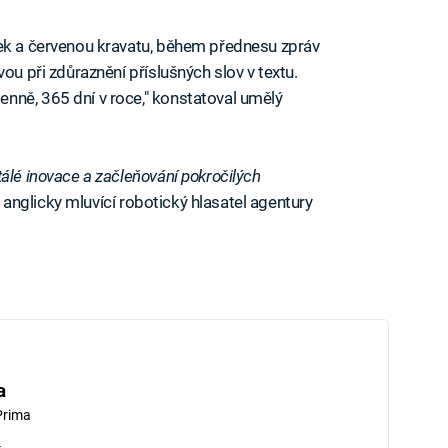
lek a červenou kravatu, během přednesu zpráv
ou při zdůraznění příslušných slov v textu.
nně, 365 dní v roce," konstatoval umělý
álé inovace a začleňování pokročilých
í, anglicky mluvící robotický hlasatel agentury
a
Prima