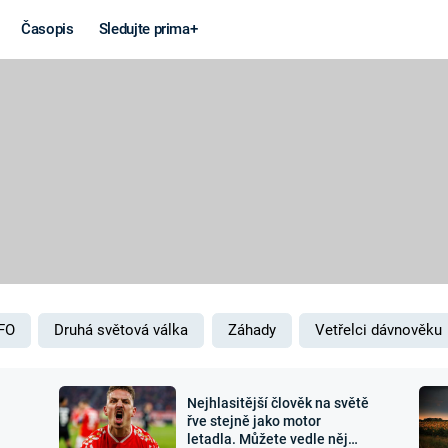
Časopis
Sledujte prima+
Věda a
Války
technika
STUDENÁ V
KORONAVIRUS
VÁLKA VE
VIETNAMU
VESMÍR
VÁLEČNÉ FI
MARS
SERIÁLY
FO
Druhá světová válka
Záhady
Vetřelci dávnověku
Nejhlasitější člověk na světě
Záhady a
Zajímav
řve stejně jako motor
letadla. Můžete vedle něj
konspirace