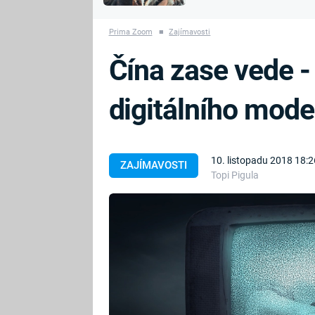
MARIE TEREZIE
vyhynuli
ADOLF HITLER
NAPOLEON
Prima Zoom
■
Zajímavosti
BONAPARTE
ATENTÁT NA
Čína zase vede -
REINHARDA
BRITSKÁ
HEYDRICHA
KRÁLOVSKÁ
digitálního mode
RODINA
PRVNÍ SVĚTOVÁ
VÁLKA
10. listopadu 2018 18:2
ZAJÍMAVOSTI
Topi Pigula