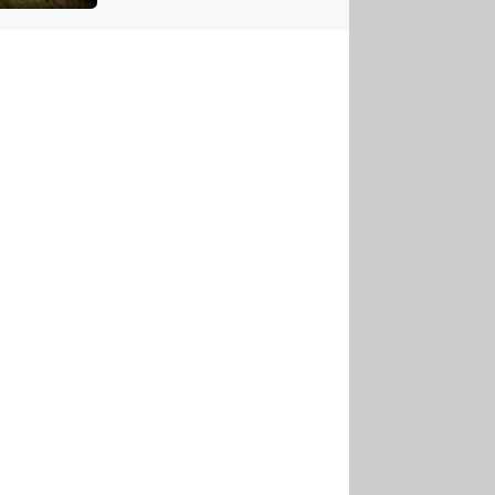
US
tornádem
RSUS
ZE A