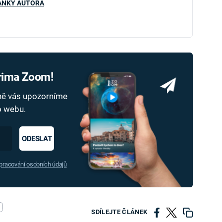
ÁNKY AUTORA
Prima Zoom!
dně vás upozorníme
ho webu.
ODESLAT
racování osobních údajů
SDÍLEJTE ČLÁNEK