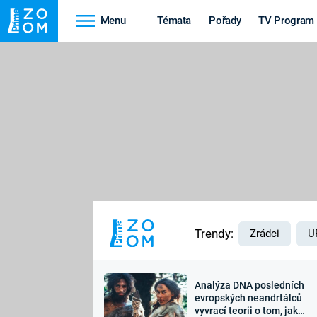
Menu
Témata
Pořady
TV Program
Cestování
Historie
HRADY A ZÁMKY
VIKINGOVÉ
HEDVÁBNÁ STEZKA
EPIDEMIE A
PANDEMIE
PŘÍRODA
STAROVĚKÝ EGYPT
Trendy:
Zrádci
U
Analýza DNA posledních
Druhá
Výročí
evropských neandrtálců
vyvrací teorii o tom, jak
světová válka