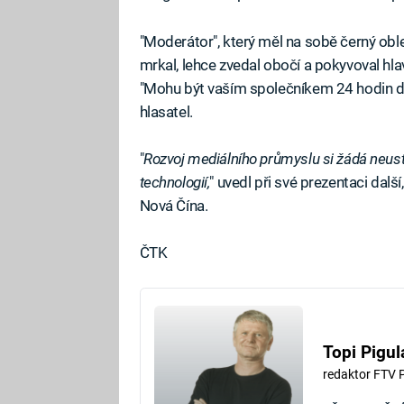
"Moderátor", který měl na sobě černý ob
mrkal, lehce zvedal obočí a pokyvoval hlav
"Mohu být vaším společníkem 24 hodin de
hlasatel.
"
Rozvoj mediálního průmyslu si žádá neust
technologií,
" uvedl při své prezentaci dalš
Nová Čína.
ČTK
Topi Pigul
redaktor FTV 