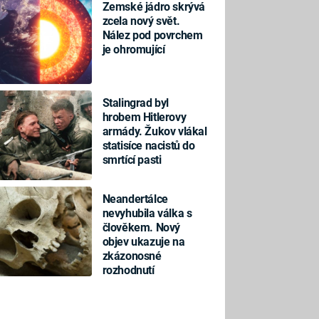
Zemské jádro skrývá
zcela nový svět.
Nález pod povrchem
je ohromující
Stalingrad byl
hrobem Hitlerovy
armády. Žukov vlákal
statisíce nacistů do
smrtící pasti
Neandertálce
nevyhubila válka s
člověkem. Nový
objev ukazuje na
zkázonosné
rozhodnutí