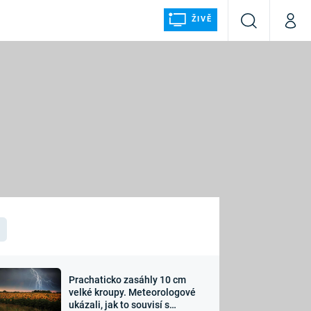
ŽIVĚ
Vyhledávání
Můj p
Prima+
ÁLKA
CNN Prima NEWS
Prima FRESH
Prima LIVING
LMY A
Prima Ženy
Prima LAJK
Prachaticko zasáhly 10 cm
osti
velké kroupy. Meteorologové
Sledujte nás
ukázali, jak to souvisí s