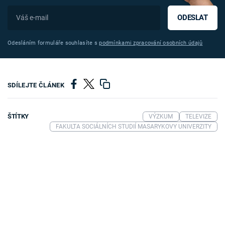
ODESLAT
Odesláním formuláře souhlasíte s
podmínkami zpracování osobních údajů
SDÍLEJTE ČLÁNEK
ŠTÍTKY
VÝZKUM
TELEVIZE
FAKULTA SOCIÁLNÍCH STUDIÍ MASARYKOVY UNIVERZITY