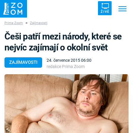
ŽIVĚ
Prima Zoom
■
Zajímavosti
Trendy:
ZRÁDCI
UFO
DRUHÁ SVĚTOVÁ VÁLKA
Češi patří mezi národy, které se
ZÁHADY
VETŘELCI DÁVNOVĚKU
nejvíc zajímají o okolní svět
24. července 2015 06:00
ZAJÍMAVOSTI
redakce Prima Zoom
Témata
Témata
Pořady
TV Program