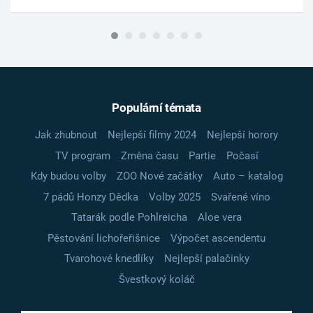
Populární témata
Jak zhubnout
Nejlepší filmy 2024
Nejlepší horory
TV program
Změna času
Partie
Počasí
Kdy budou volby
ZOO Nové začátky
Auto – katalog
7 pádů Honzy Dědka
Volby 2025
Svařené víno
Tatarák podle Pohlreicha
Aloe vera
Pěstování lichořeřišnice
Výpočet ascendentu
Tvarohové knedlíky
Nejlepší palačinky
Švestkový koláč