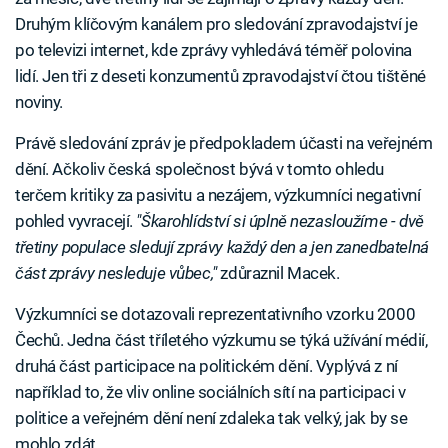
Druhým klíčovým kanálem pro sledování zpravodajství je
po televizi internet, kde zprávy vyhledává téměř polovina
lidí. Jen tři z deseti konzumentů zpravodajství čtou tištěné
noviny.
Právě sledování zpráv je předpokladem účasti na veřejném
dění. Ačkoliv česká společnost bývá v tomto ohledu
terčem kritiky za pasivitu a nezájem, výzkumníci negativní
pohled vyvracejí.
"Škarohlídství si úplně nezasloužíme - dvě
třetiny populace sledují zprávy každý den a jen zanedbatelná
část zprávy nesleduje vůbec,"
zdůraznil Macek.
Výzkumníci se dotazovali reprezentativního vzorku 2000
Čechů. Jedna část tříletého výzkumu se týká užívání médií,
druhá část participace na politickém dění. Vyplývá z ní
například to, že vliv online sociálních sítí na participaci v
politice a veřejném dění není zdaleka tak velký, jak by se
mohlo zdát.