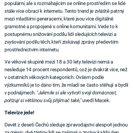
populární, ale s rozmáhajícím se online prostředím se lidé
stále více obrací k internetu. Tento trend je zvláště patrný
mezi mladšími generacemi, které jsou více digitálně
gramotné a propojené s online komunitami. Vede to k
postupnému snižování podílu lidí sledujících televizi a
zvyšování podílu těch, kteří získávají zprávy především
prostřednictvím internetu.
Ve věkové skupině mezi 18 a 30 lety televizi nemá a
nesleduje 14 procent respondentů, což je dvakrát více, než
v ostatních věkových kategoriích. Ovšem podle
výzkumníků je to dáno tím, že mladí se často stěhují a bydlí
v podnájmech
. "Jakmile si ale vytvoří svoji domácnost,
pořizují si většinou svůj přijímač také,"
uvedl Macek.
Televize jede!
Devět z deseti Čechů sleduje zpravodajství alespoň jednou
za měsíc, dvě třetiny lidí se zajímají o zprávy každý den.