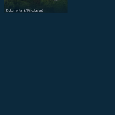
Dokumentární / Přírodopisný