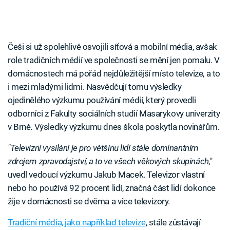
Češi si už spolehlivě osvojili síťová a mobilní média, avšak
role tradičních médií ve společnosti se mění jen pomalu. V
domácnostech má pořád nejdůležitější místo televize, a to
i mezi mladými lidmi. Nasvědčují tomu výsledky
ojedinělého výzkumu používání médií, který provedli
odborníci z Fakulty sociálních studií Masarykovy univerzity
v Brně. Výsledky výzkumu dnes škola poskytla novinářům.
"Televizní vysílání je pro většinu lidí stále dominantním
zdrojem zpravodajství, a to ve všech věkových skupinách,"
uvedl vedoucí výzkumu Jakub Macek. Televizor vlastní
nebo ho používá 92 procent lidí, značná část lidí dokonce
žije v domácnosti se dvěma a více televizory.
Tradiční média, jako například televize
, stále zůstávají