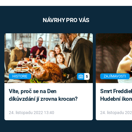
NÁVRHY PRO VÁS
5
HISTORIE
ZAJÍMAVOSTI
Víte, proč se na Den
Smrt Freddie
díkůvzdání jí zrovna krocan?
Hudební ikon
až do konce 
24. listopadu 2022 13:40
24. listopadu 20
léky