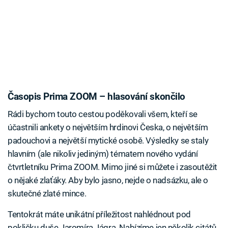
Časopis Prima ZOOM – hlasování skončilo
Rádi bychom touto cestou poděkovali všem, kteří se
účastnili ankety o největším hrdinovi Česka, o největším
padouchovi a největší mytické osobě. Výsledky se staly
hlavním (ale nikoliv jediným) tématem nového vydání
čtvrtletníku Prima ZOOM. Mimo jiné si můžete i zasoutěžit
o nějaké zlaťáky. Aby bylo jasno, nejde o nadsázku, ale o
skutečné zlaté mince.
Tentokrát máte unikátní příležitost nahlédnout pod
pokličku duše Jaromíra Jágra. Nabízíme jen několik citátů