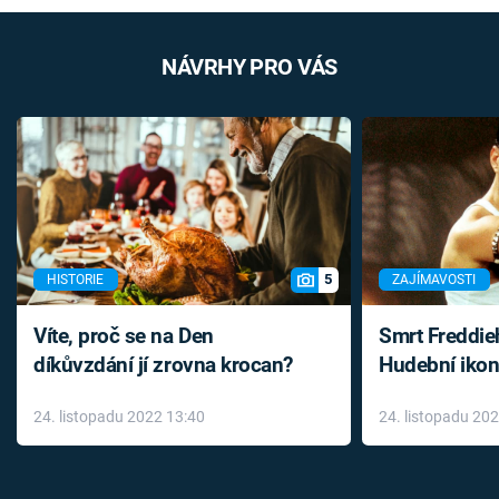
NÁVRHY PRO VÁS
5
HISTORIE
ZAJÍMAVOSTI
Víte, proč se na Den
Smrt Freddie
díkůvzdání jí zrovna krocan?
Hudební ikon
až do konce 
24. listopadu 2022 13:40
24. listopadu 20
léky