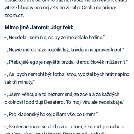
vítěze hlasování o největšího žijícího Čecha na prima-
zoom.cz.
Mimo jiné Jaromír Jágr řekl:
- „Neudělal jsem nic, co by ze mě dělalo hrdinu.“
- „Nejvíc mě dokáže rozčílit lež, křivda a nespravedlnost.“
- „Přebujelé ego je největší brzda, kterou člověk může mít.“
- „Asi bych nemohl být fotbalistou, vydržel bych hrát naplno
tak tři minuty.“
- „Jsem věřící, ale to neznamená, že zcela a za každých
okolností dodržuji Desatero. To moji víru ale neoslabuje.“
- „Pro kladenský hokej dělám vše, co umím.“
- „Skutečně málo se ale hovoří o tom, že sport pomáhá k