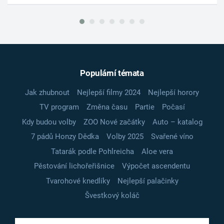
Populární témata
Jak zhubnout
Nejlepší filmy 2024
Nejlepší horory
TV program
Změna času
Partie
Počasí
Kdy budou volby
ZOO Nové začátky
Auto – katalog
7 pádů Honzy Dědka
Volby 2025
Svařené víno
Tatarák podle Pohlreicha
Aloe vera
Pěstování lichořeřišnice
Výpočet ascendentu
Tvarohové knedlíky
Nejlepší palačinky
Švestkový koláč