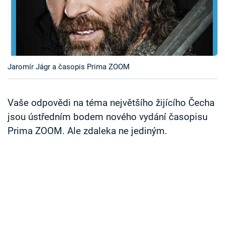
Časopis
Sledujte prima+
Přihlášení
Jaromír Jágr a časopis Prima ZOOM
Vaše odpovědi na téma největšího žijícího Čecha
Sledujte nás
jsou ústředním bodem nového vydání časopisu
Prima ZOOM. Ale zdaleka ne jediným.