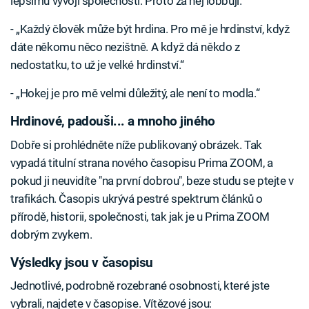
lepšímu vývoji společnosti. Proto za něj lobbuji.“
- „Každý člověk může být hrdina. Pro mě je hrdinství, když
dáte někomu něco nezištně. A když dá někdo z
nedostatku, to už je velké hrdinství.“
- „Hokej je pro mě velmi důležitý, ale není to modla.“
Hrdinové, padouši... a mnoho jiného
Dobře si prohlédněte níže publikovaný obrázek. Tak
vypadá titulní strana nového časopisu Prima ZOOM, a
pokud ji neuvidíte "na první dobrou", beze studu se ptejte v
trafikách. Časopis ukrývá pestré spektrum článků o
přírodě, historii, společnosti, tak jak je u Prima ZOOM
dobrým zvykem.
Výsledky jsou v časopisu
Jednotlivé, podrobně rozebrané osobnosti, které jste
vybrali, najdete v časopise. Vítězové jsou: