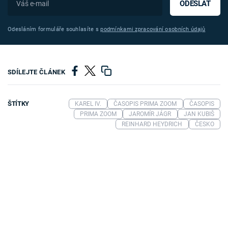
ODESLAT
Odesláním formuláře souhlasíte s
podmínkami zpracování osobních údajů
SDÍLEJTE ČLÁNEK
ŠTÍTKY
KAREL IV.
ČASOPIS PRIMA ZOOM
ČASOPIS
PRIMA ZOOM
JAROMÍR JÁGR
JAN KUBIŠ
REINHARD HEYDRICH
ČESKO