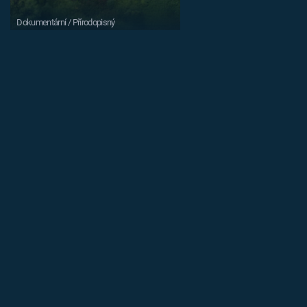
Dokumentární / Přírodopisný