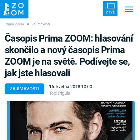
ŽIVĚ
Prima Zoom
■
Zajímavosti
Trendy:
ZRÁDCI
UFO
DRUHÁ SVĚTOVÁ VÁLKA
Časopis Prima ZOOM: hlasování
ZÁHADY
VETŘELCI DÁVNOVĚKU
skončilo a nový časopis Prima
ZOOM je na světě. Podívejte se,
jak jste hlasovali
Témata
16. května 2018 10:00
ZAJÍMAVOSTI
Topi Pigula
Témata
Pořady
TV Program