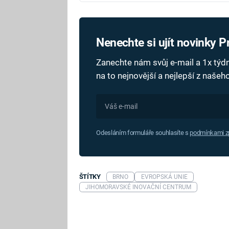
Nenechte si ujít novinky 
Zanechte nám svůj e-mail a 1x tý
na to nejnovější a nejlepší z naše
Odesláním formuláře souhlasíte s
podmínkami zp
ŠTÍTKY
BRNO
EVROPSKÁ UNIE
JIHOMORAVSKÉ INOVAČNÍ CENTRUM