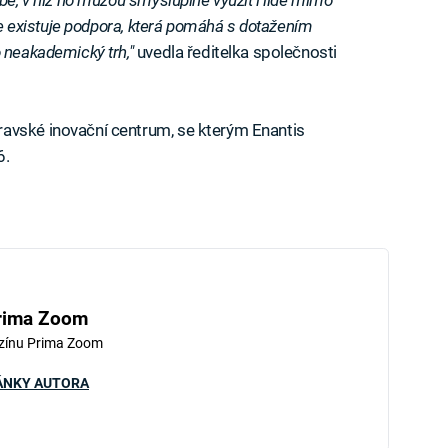
 že existuje podpora, která pomáhá s dotažením
o neakademický trh,"
uvedla ředitelka společnosti
avské inovační centrum, se kterým Enantis
6.
rima Zoom
zínu Prima Zoom
ÁNKY AUTORA