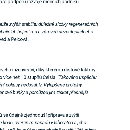
 pro podporu rozvoje menších podniků
že zvýšit stabilitu důležité složky regeneračních
ajících hojení ran a zároveň nezastupitelného
edla Pelcová.
vého inženýrství, díky kterému růstové faktory
 o více než 10 stupňů Celsia.
"Takového úspěchu
ční pokusy nedosáhly. Vylepšené proteiny
nové buňky a pomůžou jim získat přesnější
 se údajně zjednoduší příprava a zvýší
 končí ověřením nápadu v laboratoři a jeho
bě, v níž ho můžou smysluplně využít i lidé mimo