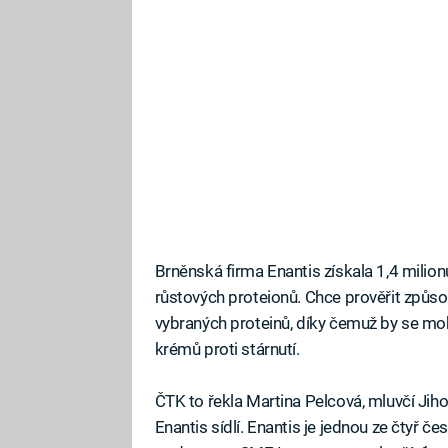
Brněnská firma Enantis získala 1,4 mili
růstových proteionů. Chce prověřit způso
vybraných proteinů, díky čemuž by se mohl
krémů proti stárnutí.
ČTK to řekla Martina Pelcová, mluvčí Ji
Enantis sídlí. Enantis je jednou ze čtyř če