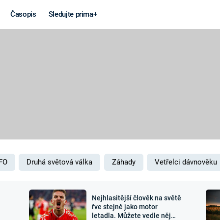
Časopis
Sledujte prima+
Věda a
Války
technika
STUDENÁ V
KORONAVIRUS
VÁLKA VE
VIETNAMU
VESMÍR
VÁLEČNÉ FI
MARS
SERIÁLY
FO
Druhá světová válka
Záhady
Vetřelci dávnověku
Nejhlasitější člověk na světě
Záhady a
Zajímav
řve stejně jako motor
letadla. Můžete vedle něj
konspirace