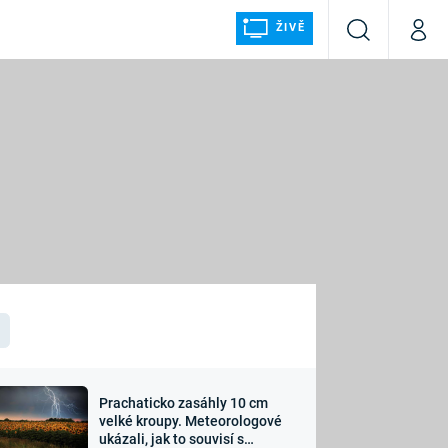
ŽIVĚ
Vyhledávání
Můj p
Prima+
ÁLKA
CNN Prima NEWS
Prima FRESH
Prima LIVING
LMY A
Prima Ženy
Prima LAJK
Prachaticko zasáhly 10 cm
osti
velké kroupy. Meteorologové
Sledujte nás
ukázali, jak to souvisí s