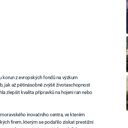
onu korun z evropských fondů na výzkum
b, jak až pětinásobně zvýšit životaschopnost
a zlepšit kvalita přípravků na hojení ran nebo
homoravského inovačního centra, ve kterém
ských firem, kterým se podařilo získat prestižní