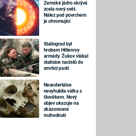
Zemské jádro skrývá
zcela nový svět.
Nález pod povrchem
je ohromující
Stalingrad byl
hrobem Hitlerovy
armády. Žukov vlákal
statisíce nacistů do
smrtící pasti
Neandertálce
nevyhubila válka s
člověkem. Nový
objev ukazuje na
zkázonosné
rozhodnutí