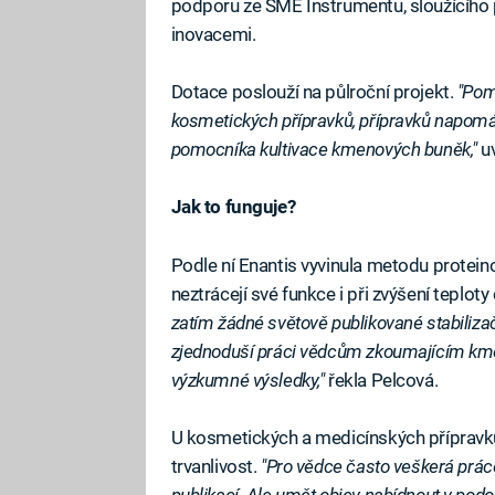
podporu ze SME Instrumentu, sloužícího
inovacemi.
Dotace poslouží na půlroční projekt.
"Pomů
kosmetických přípravků, přípravků napomáh
pomocníka kultivace kmenových buněk,"
uv
Jak to funguje?
Podle ní Enantis vyvinula metodu proteino
neztrácejí své funkce i při zvýšení teploty
zatím žádné světově publikované stabiliza
zjednoduší práci vědcům zkoumajícím kme
výzkumné výsledky,"
řekla Pelcová.
U kosmetických a medicínských přípravků
trvanlivost.
"Pro vědce často veškerá práce
publikací. Ale umět objev nabídnout v podo