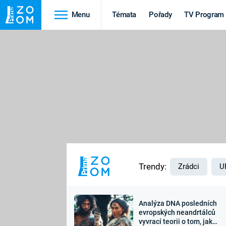
Menu
Témata
Pořady
TV Program
Cestování
Historie
HRADY A ZÁMKY
VIKINGOVÉ
HEDVÁBNÁ STEZKA
EPIDEMIE A
PANDEMIE
PŘÍRODA
STAROVĚKÝ EGYPT
Trendy:
Zrádci
U
Analýza DNA posledních
Druhá
Výročí
evropských neandrtálců
vyvrací teorii o tom, jak
světová válka