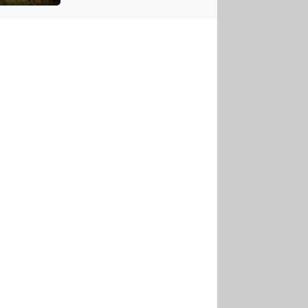
US
tornádem
RSUS
ZE A