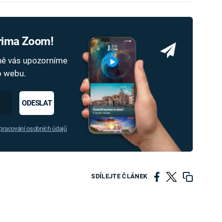
Prima Zoom!
dně vás upozorníme
ho webu.
ODESLAT
racování osobních údajů
SDÍLEJTE ČLÁNEK