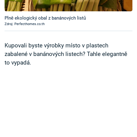
Časopis
Plně ekologický obal z banánových listů
Sledujte prima+
Zdroj: Perfecthomes.co.th
Přihlášení
Kupovali byste výrobky místo v plastech
zabalené v banánových listech? Tahle elegantně
to vypadá.
Sledujte nás