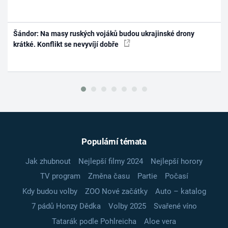
Šándor: Na masy ruských vojáků budou ukrajinské drony
krátké. Konflikt se nevyvíjí dobře
Populární témata
Jak zhubnout
Nejlepší filmy 2024
Nejlepší horory
TV program
Změna času
Partie
Počasí
Kdy budou volby
ZOO Nové začátky
Auto – katalog
7 pádů Honzy Dědka
Volby 2025
Svařené víno
Tatarák podle Pohlreicha
Aloe vera