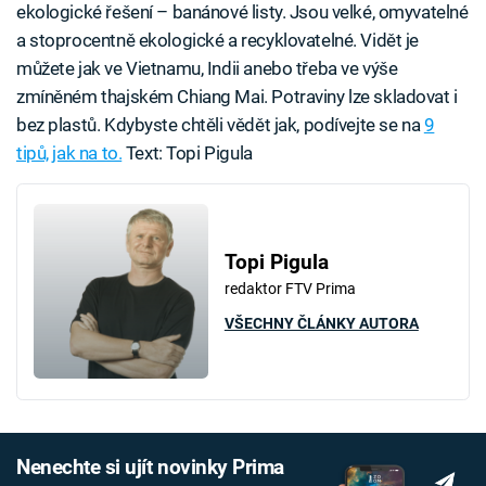
ekologické řešení – banánové listy. Jsou velké, omyvatelné
a stoprocentně ekologické a recyklovatelné. Vidět je
můžete jak ve Vietnamu, Indii anebo třeba ve výše
zmíněném thajském Chiang Mai. Potraviny lze skladovat i
bez plastů. Kdybyste chtěli vědět jak, podívejte se na
9
tipů, jak na to.
Text: Topi Pigula
Topi Pigula
redaktor FTV Prima
VŠECHNY ČLÁNKY AUTORA
Nenechte si ujít novinky Prima