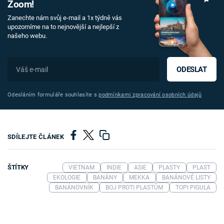
Zoom!
Zanechte nám svůj e-mail a 1x týdně vás
upozorníme na to nejnovější a nejlepší z
našeho webu.
ODESLAT
Odesláním formuláře souhlasíte s
podmínkami zpracování osobních údajů
SDÍLEJTE ČLÁNEK
ŠTÍTKY
VIETNAM
INDIE
ASIE
PLASTY
PLAST
EKOLOGIE
BANÁNY
MEKKA
BANÁNOVÉ LISTY
BANÁNOVNÍK
BOJ PROTI PLASTŮM
TOPI PIGULA