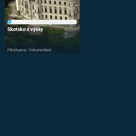
PŘEHRÁT
Skotsko z výšky
Přírodopisný / Dokumentární