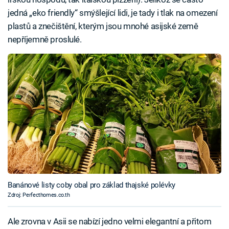
jedná „eko friendly“ smýšlející lidi, je tady i tlak na omezení
plastů a znečištění, kterým jsou mnohé asijské země
nepříjemně proslulé.
Banánové listy coby obal pro základ thajské polévky
Zdroj: Perfecthomes.co.th
Ale zrovna v Asii se nabízí jedno velmi elegantní a přitom