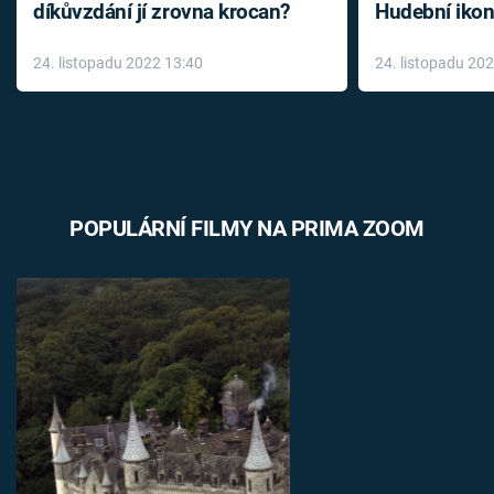
díkůvzdání jí zrovna krocan?
Hudební ikon
až do konce 
24. listopadu 2022 13:40
24. listopadu 20
léky
POPULÁRNÍ FILMY NA PRIMA ZOOM