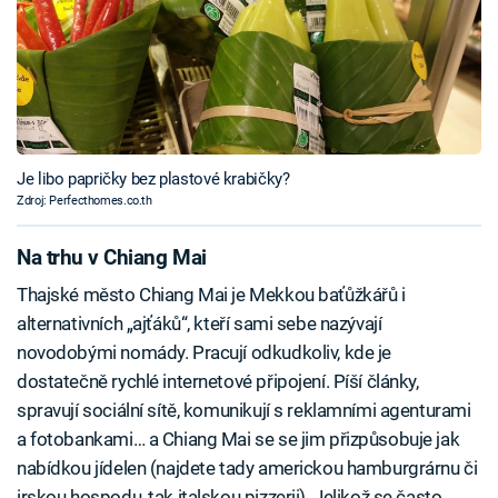
Je libo papričky bez plastové krabičky?
Zdroj: Perfecthomes.co.th
Na trhu v Chiang Mai
Thajské město Chiang Mai je Mekkou baťůžkářů i
alternativních „ajťáků“, kteří sami sebe nazývají
novodobými nomády. Pracují odkudkoliv, kde je
dostatečně rychlé internetové připojení. Píší články,
spravují sociální sítě, komunikují s reklamními agenturami
a fotobankami… a Chiang Mai se se jim přizpůsobuje jak
nabídkou jídelen (najdete tady americkou hamburgrárnu či
irskou hospodu, tak italskou pizzerii). Jelikož se často