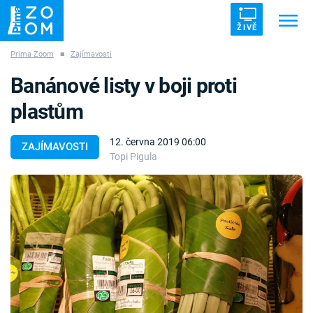
ŽIVĚ
Prima Zoom
■
Zajímavosti
Trendy:
ZRÁDCI
UFO
DRUHÁ SVĚTOVÁ VÁLKA
Banánové listy v boji proti
ZÁHADY
VETŘELCI DÁVNOVĚKU
plastům
12. června 2019 06:00
ZAJÍMAVOSTI
Topi Pigula
Témata
Témata
Pořady
TV Program