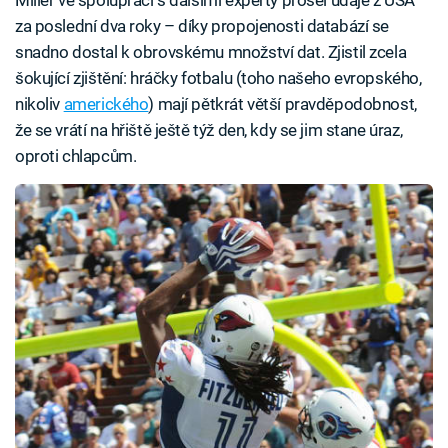
za poslední dva roky – díky propojenosti databází se
snadno dostal k obrovskému množství dat. Zjistil zcela
šokující zjištění: hráčky fotbalu (toho našeho evropského,
nikoliv
amerického
) mají pětkrát větší pravděpodobnost,
že se vrátí na hřiště ještě týž den, kdy se jim stane úraz,
oproti chlapcům.