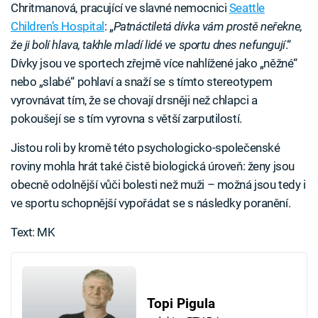
Chritmanová, pracující ve slavné nemocnici
Seattle
Children’s Hospital
: „
Patnáctiletá dívka vám prostě neřekne,
že ji bolí hlava, takhle mladí lidé ve sportu dnes nefungují
.“
Dívky jsou ve sportech zřejmě více nahlížené jako „něžné“
nebo „slabé“ pohlaví a snaží se s tímto stereotypem
vyrovnávat tím, že se chovají drsněji než chlapci a
pokoušejí se s tím vyrovna s větší zarputilostí.
Jistou roli by kromě této psychologicko-společenské
roviny mohla hrát také čistě biologická úroveň: ženy jsou
obecně odolnější vůči bolesti než muži – možná jsou tedy i
ve sportu schopnější vypořádat se s následky poranění.
Text: MK
Topi Pigula