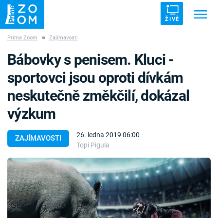
ŽIVĚ
Prima Zoom
■
Zajímavosti
Trendy:
ZRÁDCI
UFO
DRUHÁ SVĚTOVÁ VÁLKA
Bábovky s penisem. Kluci -
ZÁHADY
VETŘELCI DÁVNOVĚKU
sportovci jsou oproti dívkám
neskutečně změkčilí, dokázal
výzkum
Témata
26. ledna 2019 06:00
ZAJÍMAVOSTI
Topi Pigula
Témata
Pořady
TV Program