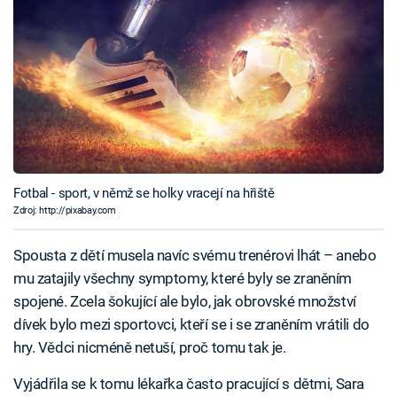
Fotbal - sport, v němž se holky vracejí na hřiště
Zdroj: http://pixabay.com
Spousta z dětí musela navíc svému trenérovi lhát – anebo
mu zatajily všechny symptomy, které byly se zraněním
spojené. Zcela šokující ale bylo, jak obrovské množství
dívek bylo mezi sportovci, kteří se i se zraněním vrátili do
hry. Vědci nicméně netuší, proč tomu tak je.
Vyjádřila se k tomu lékařka často pracující s dětmi, Sara