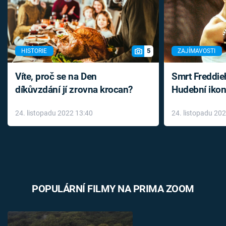
5
HISTORIE
ZAJÍMAVOSTI
Víte, proč se na Den
Smrt Freddie
díkůvzdání jí zrovna krocan?
Hudební ikon
až do konce 
24. listopadu 2022 13:40
24. listopadu 20
léky
POPULÁRNÍ FILMY NA PRIMA ZOOM