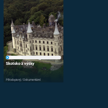
PŘEHRÁT
Skotsko z výšky
Přírodopisný / Dokumentární