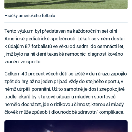
Hráčky amerického fotbalu
Tento výzkum byl představen na každoročním setkání
Americké pediatrické společnosti. Lékaři se v něm dostali
k údajům 87 fotbalistů ve věku od sedmi do osmnácti let,
jimž bylo na některé texaské nemocnici diagnostikováno
zranění ze sportu.
Celkem 40 procent všech dětí se ještě v den úrazu zapojilo
zpět do hry, až na jeden případ vždy do stejného sportu, v
němž utrpěli poranění. Už to samotné je dost znepokojivé,
podle lékařů by k takové situaci u mladých sportovců
nemělo docházet, jde o rizikovou činnost, kterou si mladý
člověk může způsobit dlouhodobé zdravotní komplikace.