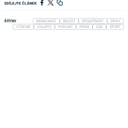
SDÍLEJTE ČLÁNEK
ŠTÍTKY
NEMOCNICE
BOLEST
SPOLEČNOST
DÍVKY
VÝZKUM
CHLAPCI
POHLAVÍ
PENIS
USA
SPORT