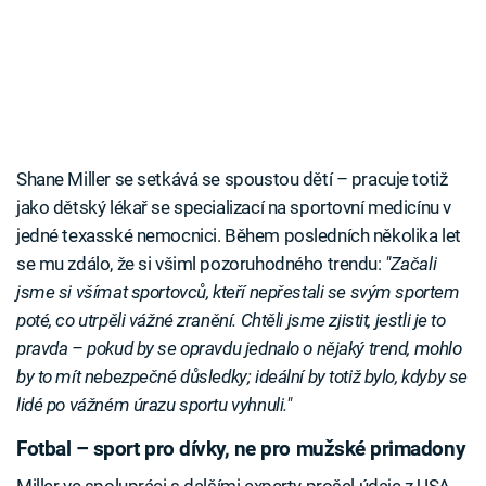
Shane Miller se setkává se spoustou dětí – pracuje totiž
jako dětský lékař se specializací na sportovní medicínu v
jedné texasské nemocnici. Během posledních několika let
se mu zdálo, že si všiml pozoruhodného trendu:
"Začali
jsme si všímat sportovců, kteří nepřestali se svým sportem
poté, co utrpěli vážné zranění. Chtěli jsme zjistit, jestli je to
pravda – pokud by se opravdu jednalo o nějaký trend, mohlo
by to mít nebezpečné důsledky; ideální by totiž bylo, kdyby se
lidé po vážném úrazu sportu vyhnuli."
Fotbal – sport pro dívky, ne pro mužské primadony
Miller ve spolupráci s dalšími experty prošel údaje z USA