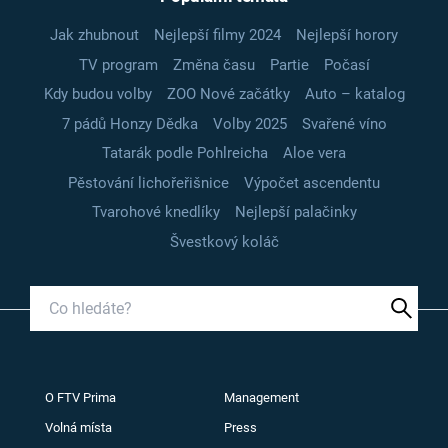
Jak zhubnout
Nejlepší filmy 2024
Nejlepší horory
TV program
Změna času
Partie
Počasí
Kdy budou volby
ZOO Nové začátky
Auto – katalog
7 pádů Honzy Dědka
Volby 2025
Svařené víno
Tatarák podle Pohlreicha
Aloe vera
Pěstování lichořeřišnice
Výpočet ascendentu
Tvarohové knedlíky
Nejlepší palačinky
Švestkový koláč
O FTV Prima
Management
Volná místa
Press