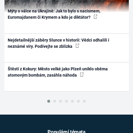
Mýty o válce na Ukrajině: Jak to bylo s nacismem,
Euromajdanem či Krymem a kdo je diktátor?
Nejdetailnější záběry Slunce v historii: Vědci odhalili i
neznámé víry. Podívejte se zblízka
Štěstí z Kokury: Město velké jako Plzeň uniklo oběma
atomovým bombám, zasáhla náhoda
Populární témata