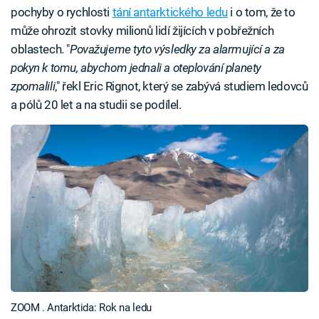
pochyby o rychlosti
tání antarktického ledu
i o tom, že to
může ohrozit stovky milionů lidí žijících v pobřežních
oblastech. "
Považujeme tyto výsledky za alarmující a za
pokyn k tomu, abychom jednali a oteplování planety
zpomalili
," řekl Eric Rignot, který se zabývá studiem ledovců
a pólů 20 let a na studii se podílel.
ZOOM . Antarktida: Rok na ledu