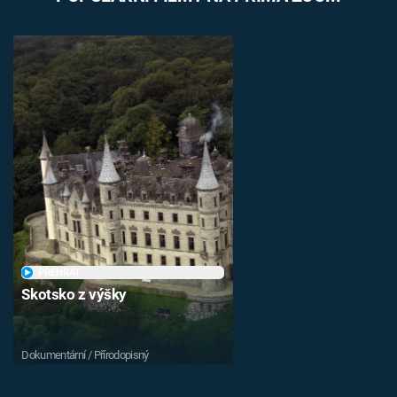
PŘEHRÁT
Skotsko z výšky
Dokumentární / Přírodopisný