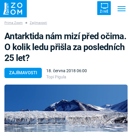
ŽIVĚ
Prima Zoom
■
Zajímavosti
Trendy:
ZRÁDCI
UFO
DRUHÁ SVĚTOVÁ VÁLKA
Antarktida nám mizí před očima.
ZÁHADY
VETŘELCI DÁVNOVĚKU
O kolik ledu přišla za posledních
25 let?
18. června 2018 06:00
ZAJÍMAVOSTI
Topi Pigula
Témata
Témata
Pořady
TV Program