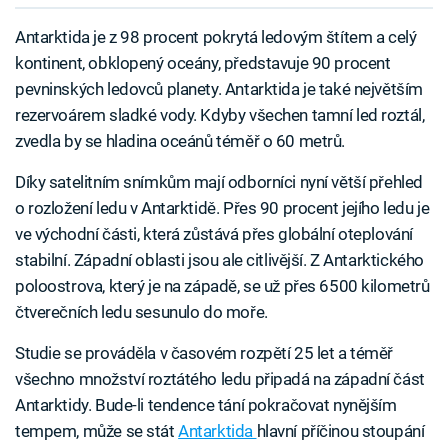
Antarktida je z 98 procent pokrytá ledovým štítem a celý
kontinent, obklopený oceány, představuje 90 procent
pevninských ledovců planety. Antarktida je také největším
rezervoárem sladké vody. Kdyby všechen tamní led roztál,
zvedla by se hladina oceánů téměř o 60 metrů.
Díky satelitním snímkům mají odborníci nyní větší přehled
o rozložení ledu v Antarktidě. Přes 90 procent jejího ledu je
ve východní části, která zůstává přes globální oteplování
stabilní. Západní oblasti jsou ale citlivější. Z Antarktického
poloostrova, který je na západě, se už přes 6500 kilometrů
čtverečních ledu sesunulo do moře.
Studie se prováděla v časovém rozpětí 25 let a téměř
všechno množství roztátého ledu připadá na západní část
Antarktidy. Bude-li tendence tání pokračovat nynějším
tempem, může se stát
Antarktida
hlavní příčinou stoupání