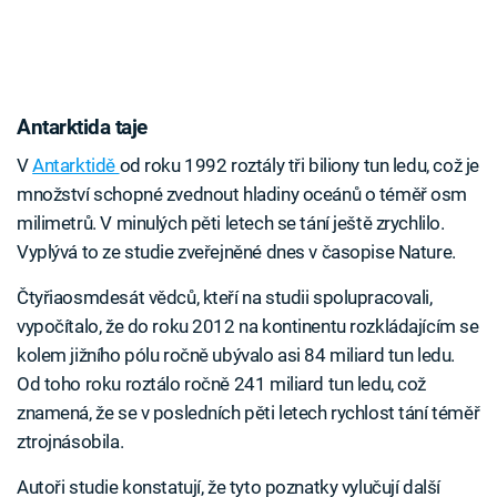
Antarktida taje
V
Antarktidě
od roku 1992 roztály tři biliony tun ledu, což je
množství schopné zvednout hladiny oceánů o téměř osm
milimetrů. V minulých pěti letech se tání ještě zrychlilo.
Vyplývá to ze studie zveřejněné dnes v časopise Nature.
Čtyřiaosmdesát vědců, kteří na studii spolupracovali,
vypočítalo, že do roku 2012 na kontinentu rozkládajícím se
kolem jižního pólu ročně ubývalo asi 84 miliard tun ledu.
Od toho roku roztálo ročně 241 miliard tun ledu, což
znamená, že se v posledních pěti letech rychlost tání téměř
ztrojnásobila.
Autoři studie konstatují, že tyto poznatky vylučují další