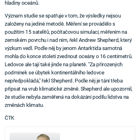
hladiny oceánů.
Význam studie se spatřuje v tom, že výsledky nejsou
založeny na jediné metodě. Měření se provádělo s
použitím 15 satelitů, počítačovou simulací, měřením na
zemském povrchu i nad ním, řekl Andrew Shepherd, který
výzkum vedl. Podle něj by jenom Antarktida samotná
mohla do konce století zvednout oceány o 16 centimetrů.
Ledovce ale tají také jinde na planetě. "Za přirozených
podmínek se úbytek kontinentálního ledovce
nepředpokládá," řekl Shepherd. Podle něj je tání třeba
připsat na vrub klimatické změně. Shepherd ale upozornil,
že studie nebyla zaměřená na dokázání podílu lidstva na
změnách klimatu.
ČTK