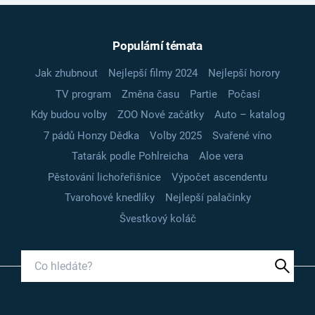
Populární témata
Jak zhubnout
Nejlepší filmy 2024
Nejlepší horory
TV program
Změna času
Partie
Počasí
Kdy budou volby
ZOO Nové začátky
Auto – katalog
7 pádů Honzy Dědka
Volby 2025
Svařené víno
Tatarák podle Pohlreicha
Aloe vera
Pěstování lichořeřišnice
Výpočet ascendentu
Tvarohové knedlíky
Nejlepší palačinky
Švestkový koláč