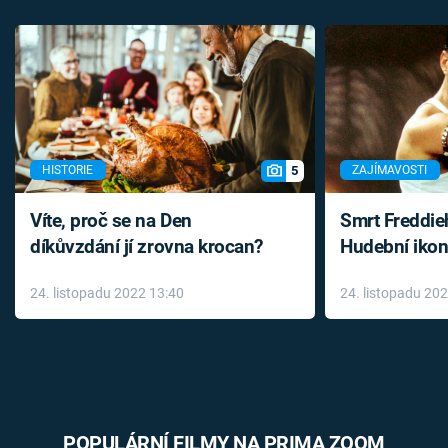
5
HISTORIE
ZAJÍMAVOSTI
Víte, proč se na Den
Smrt Freddie
díkůvzdání jí zrovna krocan?
Hudební ikon
až do konce 
24. listopadu 2022 13:40
24. listopadu 20
léky
POPULÁRNÍ FILMY NA PRIMA ZOOM