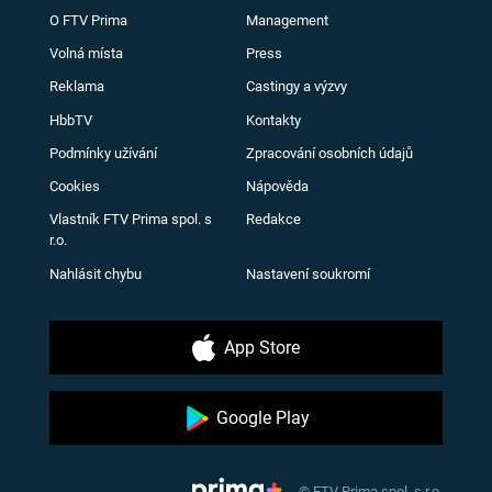
O FTV Prima
Management
Volná místa
Press
Reklama
Castingy a výzvy
HbbTV
Kontakty
Podmínky užívání
Zpracování osobních údajů
Cookies
Nápověda
Vlastník FTV Prima spol. s
Redakce
r.o.
Nahlásit chybu
Nastavení soukromí
App Store
Google Play
© FTV Prima spol. s r.o.