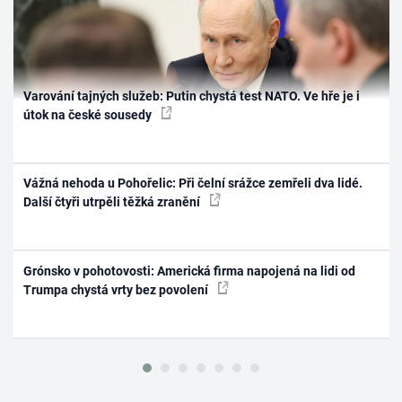
Varování tajných služeb: Putin chystá test NATO. Ve hře je i
útok na české sousedy
Vážná nehoda u Pohořelic: Při čelní srážce zemřeli dva lidé.
Další čtyři utrpěli těžká zranění
Grónsko v pohotovosti: Americká firma napojená na lidi od
Trumpa chystá vrty bez povolení