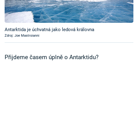
Časopis
Sledujte prima+
Antarktida je úchvatná jako ledová královna
Zdroj: Joe Mastroianni
Přihlášení
Přijdeme časem úplně o Antarktidu?
Sledujte nás