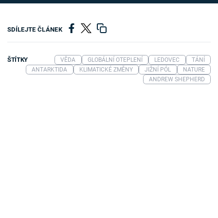
SDÍLEJTE ČLÁNEK
ŠTÍTKY
VĚDA
GLOBÁLNÍ OTEPLENÍ
LEDOVEC
TÁNÍ
ANTARKTIDA
KLIMATICKÉ ZMĚNY
JIŽNÍ PÓL
NATURE
ANDREW SHEPHERD