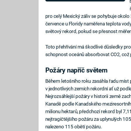
pro celý Mexický záliv se pohybuje okolo 
července u Floridy naměřena teplota vody
světový rekord, pokud se přesnost měření
Toto přehřívání má škodlivé důsledky pro
schopnost oceánů absorbovat CO2, což po
Požáry napříč světem
Během letošního roku zasáhla řadu míst p
v jednotlivých zemích rekordní ať už podl
Nejrozsáhlejší požáry v historii země zac
Kanadě podle Kanadského meziresortního 
milionu hektarů, předchozí rekord byl 7,1
nejtragičtějšího požáru za uplynulých 105
nalezeno 115 obětí požáru.