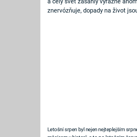
a celý svět zasáhly výrazné anom
znervózňuje, dopady na život jsou
Letošní srpen byl nejen nejteplejším srp