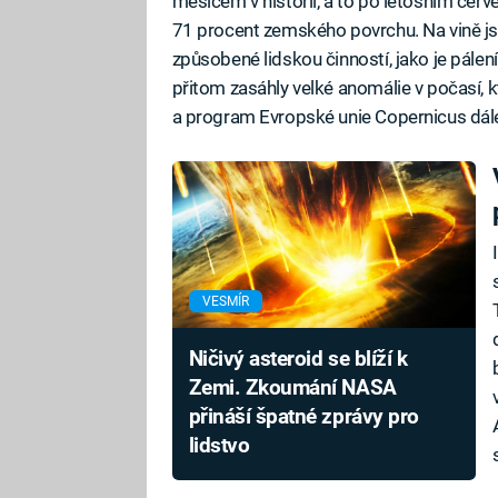
měsícem v historii, a to po letošním červe
71 procent zemského povrchu. Na vině j
způsobené lidskou činností, jako je pálení 
přitom zasáhly velké anomálie v počasí,
a program Evropské unie Copernicus dále p
VESMÍR
Ničivý asteroid se blíží k
Zemi. Zkoumání NASA
přináší špatné zprávy pro
lidstvo