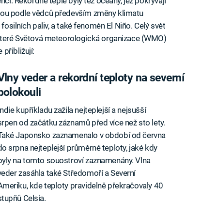
nci. Rekordně teplé byly též oceány, jež pokrývají
sou podle vědců především změny klimatu
fosilních paliv, a také fenomén El Niño. Celý svět
 které Světová meteorologická organizace (WMO)
řibližují:
Vlny veder a rekordní teploty na severní
polokouli
Indie kupříkladu zažila nejteplejší a nejsušší
srpen od začátku záznamů před více než sto lety.
Také Japonsko zaznamenalo v období od června
do srpna nejteplejší průměrné teploty, jaké kdy
byly na tomto souostroví zaznamenány. Vlna
veder zasáhla také Středomoří a Severní
Ameriku, kde teploty pravidelně překračovaly 40
stupňů Celsia.