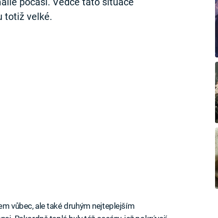
álie počasí. Vědce tato situace
 totiž velké.
nem vůbec, ale také druhým nejteplejším