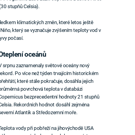
(30 stupňů Celsia).
ledkem klimatických změn, které letos ještě
 Niňo, který se vyznačuje zvýšením teploty vod v
yvy počasí.
Oteplení oceánů
V srpnu zaznamenaly světové oceány nový
rekord. Po více než týden trvajícím historickém
přehřátí, které stále pokračuje, dosáhla jejich
průměrná povrchová teplota v databázi
Copernicus bezprecedentní hodnoty 21 stupňů
Celsia. Rekordních hodnot dosáhl zejména
severní Atlantik a Středozemní moře.
Teplota vody při pobřeží na jihovýchodě USA