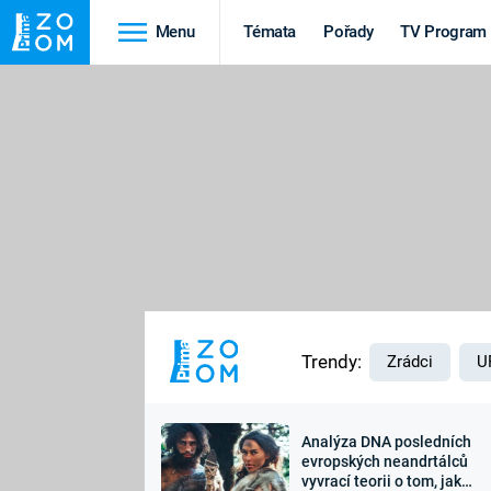
Menu
Témata
Pořady
TV Program
Cestování
Historie
HRADY A ZÁMKY
VIKINGOVÉ
HEDVÁBNÁ STEZKA
EPIDEMIE A
PANDEMIE
PŘÍRODA
STAROVĚKÝ EGYPT
Trendy:
Zrádci
U
Analýza DNA posledních
Druhá
Výročí
evropských neandrtálců
vyvrací teorii o tom, jak
světová válka