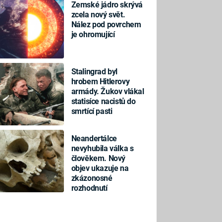
Zemské jádro skrývá
zcela nový svět.
Nález pod povrchem
je ohromující
Stalingrad byl
hrobem Hitlerovy
armády. Žukov vlákal
statisíce nacistů do
smrtící pasti
Neandertálce
nevyhubila válka s
člověkem. Nový
objev ukazuje na
zkázonosné
rozhodnutí