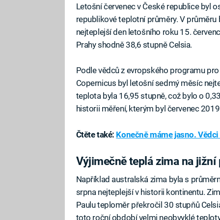
Letošní červenec v České republice byl o
republikové teplotní průměry. V průměru 
nejteplejší den letošního roku 15. červenc
Prahy shodně 38,6 stupně Celsia.
Podle vědců z evropského programu pro 
Copernicus byl letošní sedmý měsíc nejte
teplota byla 16,95 stupně, což bylo o 0,3
historii měření, kterým byl červenec 2019
Čtěte také:
Konečně máme jasno. Vědci 
Výjimečně teplá zima na jižní 
Například australská zima byla s průměr
srpna nejteplejší v historii kontinentu. Z
Paulu teploměr překročil 30 stupňů Celsia
toto roční období velmi neobvyklé teploty