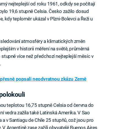
smý nejteplejší od roku 1961, odkdy se počítají
bylo 19,6 stupně Celsia. Česko zažilo dosud
e, kdy teploměr ukázal v Plzni-Bolevci a Řeži u
sledování atmosféry a klimatických změn
plejším v historii měření na světě, průměrná
3 stupně více než předchozí nejteplejší měsíc v
.
přesně popsali neodvratnou zkázu Země
polokouli
nou teplotou 16,75 stupně Celsia od června do
imní vedra zažila také Latinská Amerika. V Sao
 a v Santiagu de Chile 25 stupňů, což jsou pro
. V Argentině zase zažili obyvatelé Buenos Aires