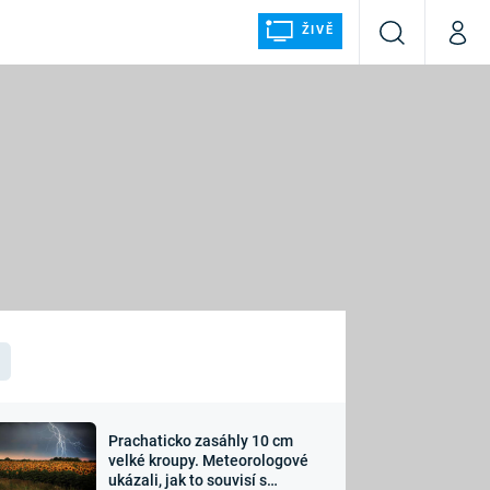
ŽIVĚ
Vyhledávání
Můj p
Prima+
ÁLKA
CNN Prima NEWS
Prima FRESH
Prima LIVING
LMY A
Prima Ženy
Prima LAJK
Prachaticko zasáhly 10 cm
osti
velké kroupy. Meteorologové
Sledujte nás
ukázali, jak to souvisí s