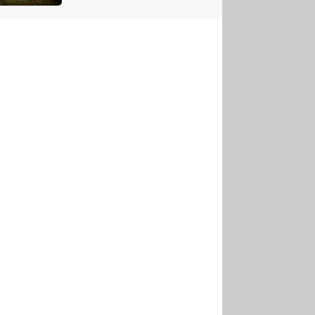
US
tornádem
RSUS
ZE A