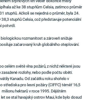
během srpnových vln veder dokonce místy
šplhala až ke 38 stupňům Celsia, zatímco průměr
31 stupňů. Ačkoli se nejedná o průměr, byla 24.
 38,3 stupňů Celsia, což představuje potenciální
 potvrdí.
 biologickou rozmanitost a zároveň snižuje
siluje začarovaný kruh globálního oteplování.
o celém světě vlna požárů, z nichž některé jsou
e zasažené rozlohy, nebo podle počtu obětí.
hvátily Kanadu. Od začátku roku shořelo v
střediska pro lesní požáry (CIFFC) téměř 16,5
1 milionu hektarů v roce 1995. Dějištěm
 let se stal havajský ostrov Maui, kde bylo dosud