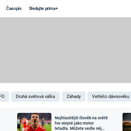
Časopis
Sledujte prima+
Věda a
Války
technika
STUDENÁ V
KORONAVIRUS
VÁLKA VE
VIETNAMU
VESMÍR
VÁLEČNÉ FI
MARS
SERIÁLY
FO
Druhá světová válka
Záhady
Vetřelci dávnověku
Nejhlasitější člověk na světě
Záhady a
Zajímav
řve stejně jako motor
letadla. Můžete vedle něj
konspirace