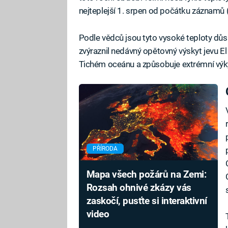
nejteplejší 1. srpen od počátku záznamů 
Podle vědců jsou tyto vysoké teploty důs
zvýraznil nedávný opětovný výskyt jevu El
Tichém oceánu a způsobuje extrémní výk
PŘÍRODA
Mapa všech požárů na Zemi:
Rozsah ohnivé zkázy vás
zaskočí, pusťte si interaktivní
video